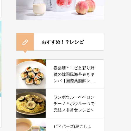
おすすめ！？レシピ
春薬膳＊エビと彩り野
菜の韓国風海苔巻きキ
ンパ【国際薬膳師レシ
ピ】
ワンボウル・ペペロン
チーノ＊ボウル一つで
完結＜非常食レシピ＞
ピィパーズ(島こしょ