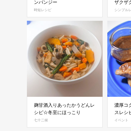
ンバンジー
ザクザ
時短レシピ
シンプル
麹甘酒入りあったかうどんレ
濃厚コ
シピ☆冬至にほっこり
スレシ
七十二候
イベント