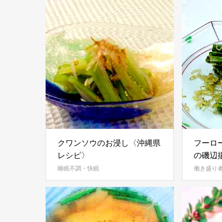
クワンソウのお浸し〈沖縄県
フーロ
レシピ〉
の磯辺
睡眠不調・快眠
働き盛り