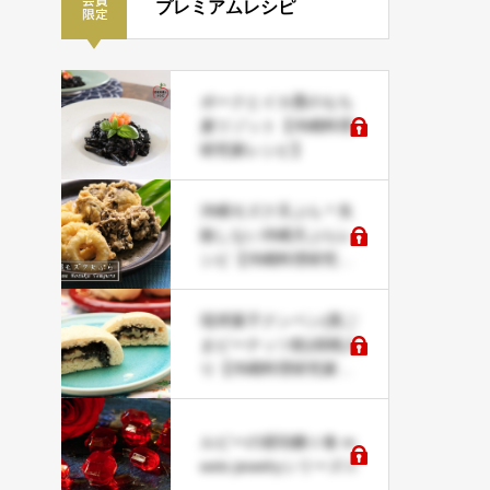
プレミアムレシピ
ポークとイカ墨のもち
麦リゾット【沖縄料理
研究家レシピ】
沖縄モズク天ぷら＊失
敗しない沖縄天ぷらレ
シピ【沖縄料理研究家
レシピ】
琉球菓子クンペン(黒ご
まピーナッツ餡)胡桃入
り【沖縄料理研究家レ
シピ】
ルビーの琥珀糖☆食 m
eets jewelryシリーズ☆