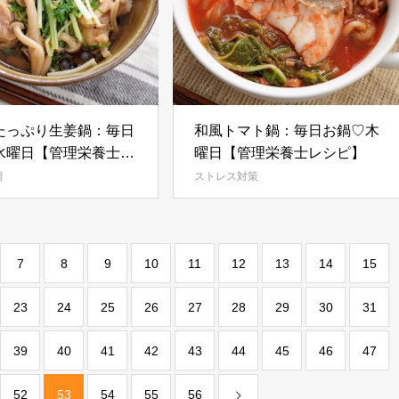
たっぷり生姜鍋：毎日
和風トマト鍋：毎日お鍋♡木
水曜日【管理栄養士レ
曜日【管理栄養士レシピ】
調
ストレス対策
7
8
9
10
11
12
13
14
15
23
24
25
26
27
28
29
30
31
39
40
41
42
43
44
45
46
47
52
53
54
55
56