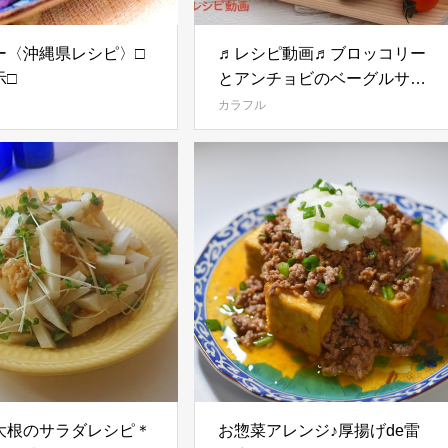
ー〈沖縄県レシピ〉□
♬レシピ動画♬ブロッコリー
示□
とアンチョビのベーグルサン
ド
カラフル
大根のサラダレシピ＊
お惣菜アレンジ♪厚揚げde雷