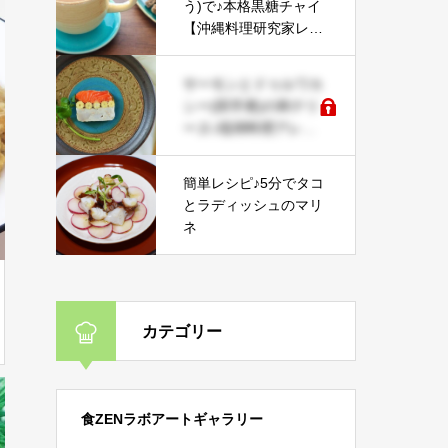
う)で♪本格黒糖チャイ
【沖縄料理研究家レシ
ピ】
サーモンとドゥルワカ
シー(田芋煮)の和テリ
ーヌ♪琉球料理アレン
ジ【沖縄料理研究家レ
シピ】
簡単レシピ♪5分でタコ
とラディッシュのマリ
ネ
カテゴリー
食ZENラボアートギャラリー