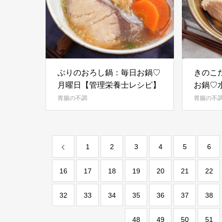
ぶりのおろし鍋：毎日お鍋♡
きのこ
月曜日【管理栄養士レシピ】
お鍋♡
シピ】
胃腸の不調
胃腸の不
1
2
3
4
5
6
16
17
18
19
20
21
22
32
33
34
35
36
37
38
48
49
50
51