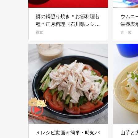
鰤の鍋照り焼き＊お節料理各
ウムニ
種＊正月料理〈石川県レシ
栄養表
ピ〉
視覚
青・紫
♬レシピ動画♬簡単・時短バ
山芋と