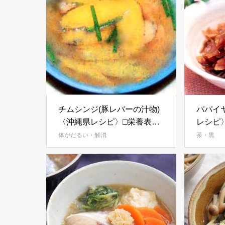
チムシンジ(豚レバーの汁物)
パパイ
〈沖縄県レシピ〉□栄養表示
レシピ
□
体がだるい・解消
茶・黒