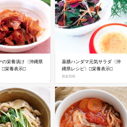
ヤの栄養漬け〈沖縄県
薬膳ハンダマ元気サラダ〈沖
〉□栄養表示□
縄県レシピ〉□栄養表示□
貧血気味