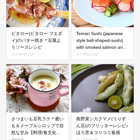
ビタロー(ピタロー:フエダ
Temari Sushi (japanese
イ)のバター焼き＊豆腐よ
style ball-shaped-sushi)
うソースレシピ
with smoked salmon and
cheese
イノベーティブ
シンプルレシピ
さつまいも豆乳ラテ＊蜜い
島野菜シカクマメ(うりず
も＆メープルシロップで自
ん豆)のフリッターレシピ♪
然な甘み【料理/食文化研
ほろ苦＆コリコリ食感
究家レシピ】
便秘気味
シンプルレシピ