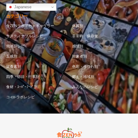
Japanese
カテゴリー
食ZENラボアートギャラリー
体調別
サスティナブルレシピ
非常時・保存食
簡単レシピ
感情別
五感別
対象者別
栄養素別
色彩・うつわ別
四季・節目・行事別
郷土・地域別
食材・ｽｰﾊﾟｰﾌｰﾄﾞ別
みんなのレシピ
コ-co-ラボレシピ