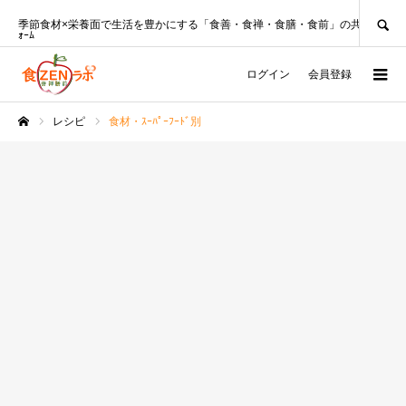
SEARCH
季節食材×栄養面で生活を豊かにする「食善・食禅・食膳・食前」の共創ﾌﾟﾗｯﾄﾌ
ｫｰﾑ
ログイン
会員登録
レシピ
食材・ｽｰﾊﾟｰﾌｰﾄﾞ別
ホーム