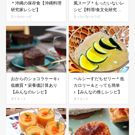
＊沖縄の保存食【沖縄料理
風スープ＊もったいないレ
研究家レシピ】
シピ【料理/食文化研究家
レシピ】
エシカルレシピ
もったいないレシピ
おからのショコラケーキ♪
ヘルシーすだちゼリー＊低
低糖質＊栄養価計算あり
カロリー＆とっても簡単
【みんなのレシピ】
♪【みんなの推しレシピ】
ダイエット
ダイエット