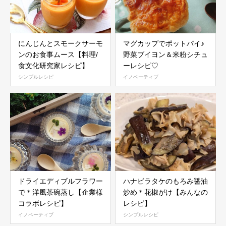
にんじんとスモークサーモ
マグカップでポットパイ♪
ンのお食事ムース【料理/
野菜ブイヨン＆米粉シチュ
食文化研究家レシピ】
ーレシピ♡
シンプルレシピ
イノベーティブ
ドライエディブルフラワー
ハナビラタケのもろみ醤油
で＊洋風茶碗蒸し【企業様
炒め＊花椒がけ【みんなの
コラボレシピ】
レシピ】
イノベーティブ
シンプルレシピ