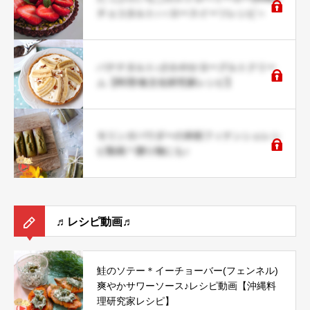
チョコタルト♪＜ロースイーツレシピ＞
バナナタルト♪さわやかヨーグルトクリー
ム【料理/食文化研究家レシピ】
モリンガパウダーの米粉フィナンシェレシ
ピ動画＊贈り物にも♪
♬レシピ動画♬
鮭のソテー＊イーチョーバー(フェンネル)
爽やかサワーソース♪レシピ動画【沖縄料
理研究家レシピ】