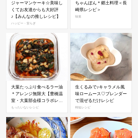
ジャーマンケーキ☆美味し
ちゃんぽん＊郷土料理＜長
くてお友達からも大好評
崎県レシピ＞
♪【みんなの推しレシピ】
味覚
ハッピー・安らぎ
大葉たっぷり食べるラー油
生くるみで♪キャラメル風
＊アレンジ無限大【豊橋温
味ロームース♡ブレンダー
室・大葉部会様コラボレシ
で混ぜるだけレシピ
ピ】
もったいないレシピ
時短レシピ