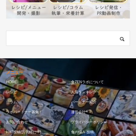
メニュー
HOME
食ZENラボについて
レシピ
人気ランキング
コラム
パートナー紹介
ラボパートナー募集！
運営会社
お問い合わせ
プライバシーポリシー
ﾚｼﾋﾟ投稿(お気軽に！)
食の悩み 投稿