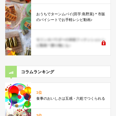
おうちでターンムパイ(田芋:島野菜)＊市販
のパイシートでお手軽レシピ動画♪
モリンガパウダーの米粉フィナンシェレシ
ピ動画＊贈り物にも♪
コラムランキング
1位
食事のおいしさは五感・六処でつくられる
2位