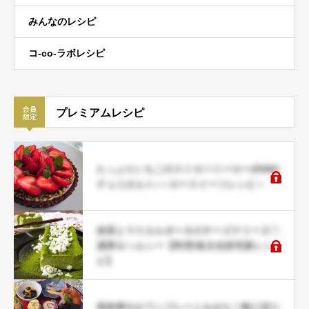
みんなのレシピ
コ-co-ラボレシピ
プレミアムレシピ
たっぷりいちごのストロベリーロー(RAW)
チョコタルト♪＜ロースイーツレシピ＞
抹茶とマスカルポーネのチーズテリーヌ♡
濃厚＆ヘルシー【料理/食文化研究家レシ
ピ】
簡単華やかワンプレートおせち＊飾り切り