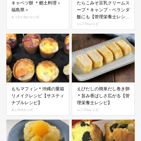
キャベツ餅 ＊郷土料理＜
たらこみそ豆乳クリームス
福島県＞
ープ＊キャンプ・ベランダ
飯にも【管理栄養士レシ
もったいないレシピ
ピ】
シンプルレシピ
もちマフィン＊沖縄の重箱
えびだしの簡単だし巻き卵
リメイクレシピ【サスティ
＊旨み香ばしさ広がる【管
ナブルレシピ】
理栄養士レシピ】
エシカルレシピ
シンプルレシピ