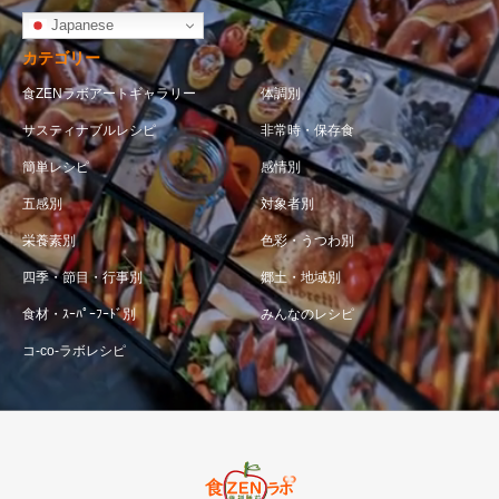
Japanese
カテゴリー
食ZENラボアートギャラリー
体調別
サスティナブルレシピ
非常時・保存食
簡単レシピ
感情別
五感別
対象者別
栄養素別
色彩・うつわ別
四季・節目・行事別
郷土・地域別
食材・ｽｰﾊﾟｰﾌｰﾄﾞ別
みんなのレシピ
コ-co-ラボレシピ