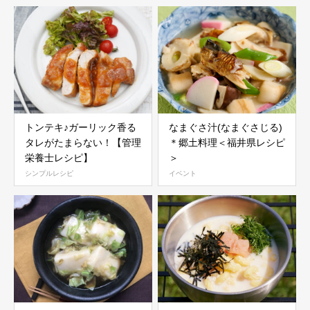
トンテキ♪ガーリック香る
なまぐさ汁(なまぐさじる)
タレがたまらない！【管理
＊郷土料理＜福井県レシピ
栄養士レシピ】
＞
シンプルレシピ
イベント