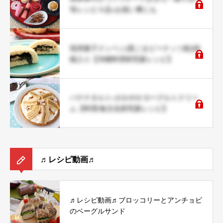
等レシピ４品♪お祝い事にも
琉球菓子クンペン(黒ごまピーナッツ餡)胡
桃入り【沖縄料理研究家レシピ】
バナナタルト♪さわやかヨーグルトクリー
ム【料理/食文化研究家レシピ】
♬レシピ動画♬
♬レシピ動画♬ブロッコリーとアンチョビ
のベーグルサンド