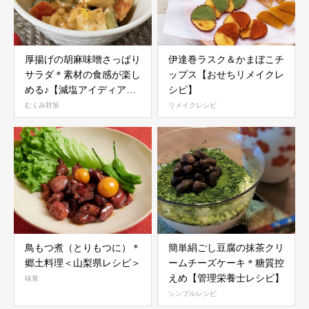
厚揚げの胡麻味噌さっぱり
伊達巻ラスク＆かまぼこチ
サラダ＊素材の食感が楽し
ップス【おせちリメイクレ
める♪【減塩アイディアレ
シピ】
シピ】
むくみ対策
リメイクレシピ
鳥もつ煮（とりもつに）＊
簡単絹ごし豆腐の抹茶クリ
郷土料理＜山梨県レシピ＞
ームチーズケーキ＊糖質控
えめ【管理栄養士レシピ】
味覚
シンプルレシピ