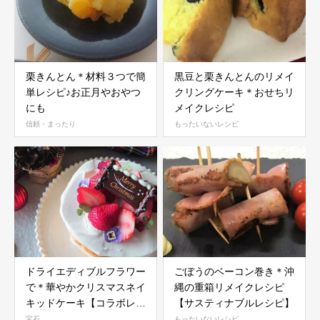
栗きんとん＊材料３つで簡
黒豆と栗きんとんのリメイ
単レシピ♪お正月やおやつ
クリングケーキ＊おせちリ
にも
メイクレシピ
信頼・まったり
もったいないレシピ
ドライエディブルフラワー
ごぼうのベーコン巻き＊沖
で＊華やかクリスマスネイ
縄の重箱リメイクレシピ
キッドケーキ【コラボレシ
【サスティナブルレシピ】
ピ】
宝石
もったいないレシピ