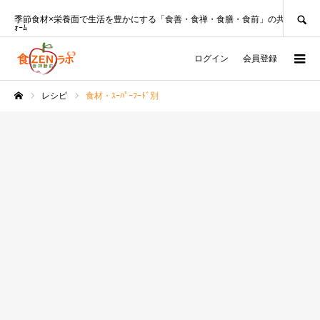
SEARCH
季節食材×栄養面で生活を豊かにする「食善・食禅・食膳・食前」の共創ﾌﾟﾗｯﾄﾌ
ｫｰﾑ
ログイン
会員登録
レシピ
食材・ｽｰﾊﾟｰﾌｰﾄﾞ別
ホーム