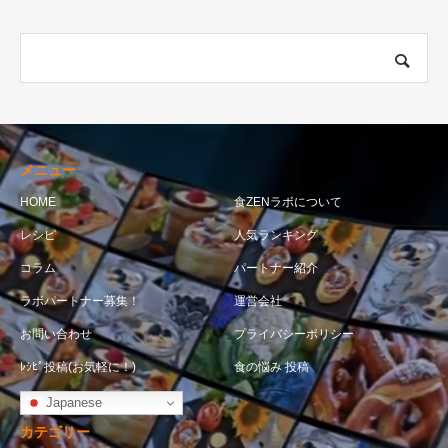
メニュー
HOME
食ZENラボについて
レシピ
人気ランキング
コラム
パートナー紹介
ラボパートナー募集！
運営会社
お問い合わせ
プライバシーポリシー
ﾚｼﾋﾟ投稿(お気軽に！)
食の悩み 投稿
Japanese
カテゴリー