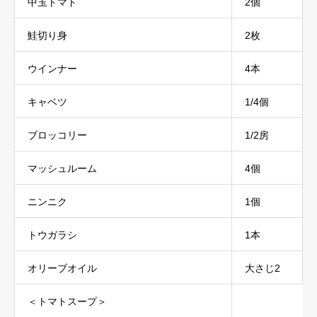
中玉トマト
2個
鮭切り身
2枚
ウインナー
4本
キャベツ
1/4個
ブロッコリー
1/2房
マッシュルーム
4個
ニンニク
1個
トウガラシ
1本
オリーブオイル
大さじ2
＜トマトスープ＞