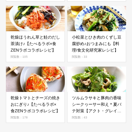
乾燥ほうれん草と鮭のだし
小松菜とひき肉のくずし豆
茶漬け♪【たべるラボ×食
腐炒め♪おつまみにも【料
ZENラボコラボレシピ】
理/食文化研究家レシピ】
閲覧数：105
閲覧数：33
乾燥トマトとチーズの焼き
ツルムラサキと豚肉の香味
おにぎり♪【たべるラボ×
シークヮーサー和え＊夏バ
食ZENラボコラボレシピ】
テ対策【アクト・グレイス
ファーム清麗オーガニック
閲覧数：178
閲覧数：43
野菜活用レシピ】