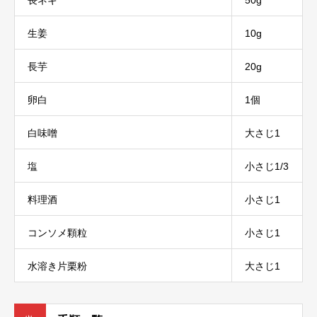
長ネギ
50g
生姜
10g
長芋
20g
卵白
1個
白味噌
大さじ1
塩
小さじ1/3
料理酒
小さじ1
コンソメ顆粒
小さじ1
水溶き片栗粉
大さじ1