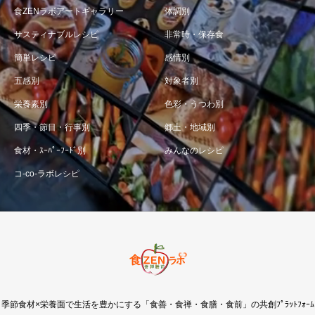
食ZENラボアートギャラリー
体調別
サスティナブルレシピ
非常時・保存食
簡単レシピ
感情別
五感別
対象者別
栄養素別
色彩・うつわ別
四季・節目・行事別
郷土・地域別
食材・ｽｰﾊﾟｰﾌｰﾄﾞ別
みんなのレシピ
コ-co-ラボレシピ
季節食材×栄養面で生活を豊かにする「食善・食禅・食膳・食前」の共創ﾌﾟﾗｯﾄﾌｫｰﾑ