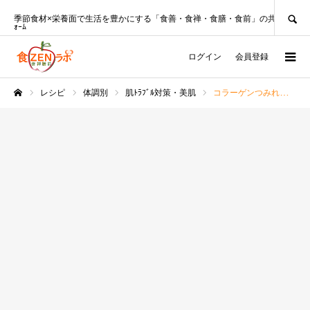
SEARCH
季節食材×栄養面で生活を豊かにする「食善・食禅・食膳・食前」の共創ﾌﾟﾗｯﾄﾌ
ｫｰﾑ
ログイン
会員登録
レシピ
体調別
肌ﾄﾗﾌﾞﾙ対策・美肌
コラーゲンつみれのトマト鍋レシピ
ホーム