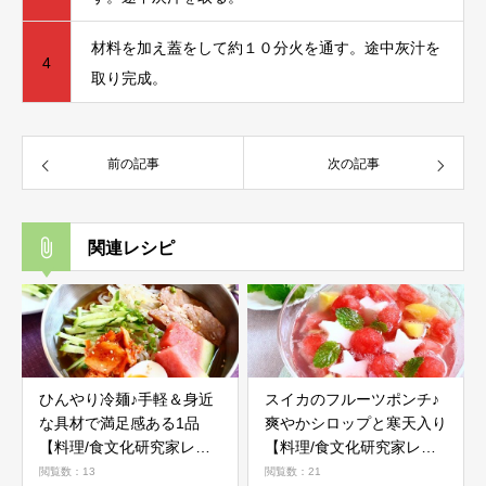
材料を加え蓋をして約１０分火を通す。途中灰汁を
4
取り完成。
前の記事
次の記事
関連レシピ
ひんやり冷麺♪手軽＆身近
スイカのフルーツポンチ♪
な具材で満足感ある1品
爽やかシロップと寒天入り
【料理/食文化研究家レシ
【料理/食文化研究家レシ
ピ】
ピ】
閲覧数：13
閲覧数：21