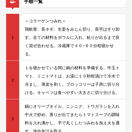
手順一覧
＜コラーゲンつみれ＞
鶏軟骨、長ネギ、生姜をみじん切り。長芋はすり卸
1
す。全ての材料をボウルに入れ、粘りが出るまで良
く混ぜ合わせる。冷蔵庫で４０~６０分程寝かせ
る。
１を寝かせている間に鍋の材料を準備する。中玉ト
マト、ミニトマトは、お湯に１０秒程漬けて冷水で
2
冷まし、薄皮を剥く。ブロッコリーは子房に切り分
ける。キャベツは食べやすい大きさに切り分ける。
鍋にオリーブオイル、ニンニク、トウガラシを入れ
中火で炒め、香りが出てきたらトマトスープの調味
3
料を入れ沸かし、手で丸くしたつみれを加え火を通
す。途中灰汁を取る。