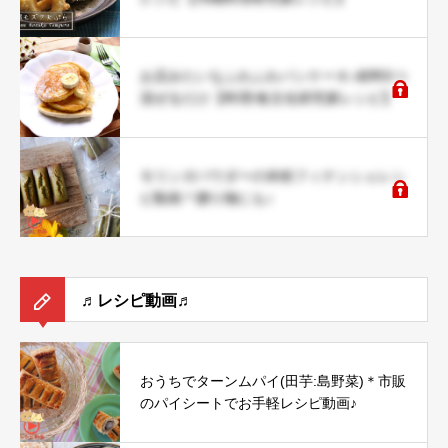
お店みたいなふわふわパンケーキ♪材料5つ
混ぜるだけ【料理/食文化研究家レシピ】
モリンガパウダーの米粉フィナンシェレシ
ピ動画＊贈り物にも♪
♬レシピ動画♬
おうちでターンムパイ(田芋:島野菜)＊市販
のパイシートでお手軽レシピ動画♪