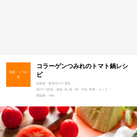
コラーゲンつみれのトマト鍋レシ
色彩・うつわ
ピ
別
投稿者 :
食ZENラボ 運営
肌ﾄﾗﾌﾞﾙ対策・美肌
赤
肉・卵・牛乳
野菜・キノコ
閲覧数：589