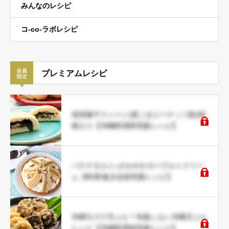
みんなのレシピ
コ-co-ラボレシピ
プレミアムレシピ
琉球菓子クンペン(黒ごまピーナッツ餡)胡
桃入り【沖縄料理研究家レシピ】
バナナタルト♪さわやかヨーグルトクリー
ム【料理/食文化研究家レシピ】
沖縄モズク天ぷら＊失敗しない沖縄天ぷら
レシピ【沖縄料理研究家レシピ】