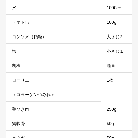
水
1000cc
トマト缶
100g
コンソメ（顆粒）
大さじ2
塩
小さじ１
胡椒
適量
ローリエ
1枚
＜コラーゲンつみれ＞
鶏ひき肉
250g
鶏軟骨
50g