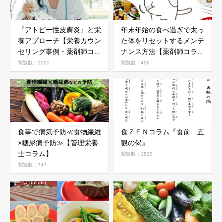
『アトピー性皮膚炎』と栄
年末年始の食べ過ぎで太っ
養アプローチ【栄養カウン
た体をリセットするメンテ
セリング事例・薬剤師コラ
ナンス方法【薬剤師コラ
ム】
ム】
閲覧数：1201
閲覧数：496
食事で病気予防≪食物繊維
食ＺＥＮコラム『食前 五
×糖尿病予防≫【管理栄養
観の偈』
士コラム】
閲覧数：1820
閲覧数：747