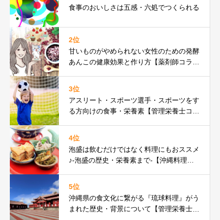
食事のおいしさは五感・六処でつくられる
2位
甘いものがやめられない女性のための発酵
あんこの健康効果と作り方【薬剤師コラ
ム】
3位
アスリート・スポーツ選手・スポーツをす
る方向けの食事・栄養素【管理栄養士コラ
ム】
4位
泡盛は飲むだけではなく料理にもおススメ
♪-泡盛の歴史・栄養素まで-【沖縄料理研
究家コラム】
5位
沖縄県の食文化に繋がる『琉球料理』がう
まれた歴史・背景について【管理栄養士コ
ラム】