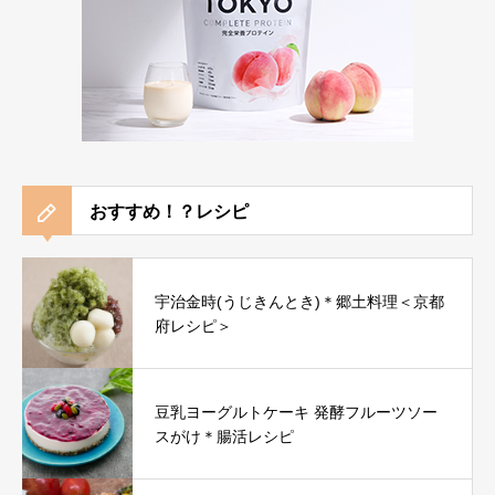
おすすめ！？レシピ
宇治金時(うじきんとき)＊郷土料理＜京都
府レシピ＞
豆乳ヨーグルトケーキ 発酵フルーツソー
スがけ＊腸活レシピ