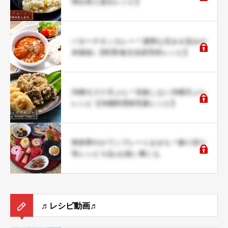
理伝承人直伝レシピ】
バターチキンカレー＊濃厚な甘み＆旨みの
本格味♪【料理/食文化研究科レシピ】
沖縄モズク天ぷら＊失敗しない沖縄天ぷら
レシピ【沖縄料理研究家レシピ】
簡単華やかワンプレートおせち＊飾り切り
等レシピ４品♪お祝い事にも
♬レシピ動画♬