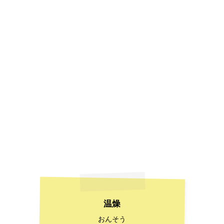
温燥
おんそう