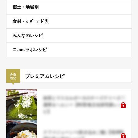
郷土・地域別
食材・ｽｰﾊﾟｰﾌｰﾄﾞ別
みんなのレシピ
コ-co-ラボレシピ
プレミアムレシピ
抹茶とマスカルポーネのチーズテリーヌ♡
濃厚＆ヘルシー【料理/食文化研究家レシ
ピ】
クファジューシー(炊き込みご飯)【琉球料