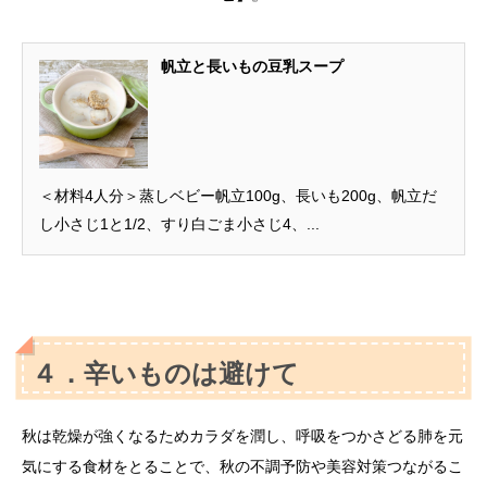
帆立と長いもの豆乳スープ
＜材料4人分＞蒸しベビー帆立100g、長いも200g、帆立だ
し小さじ1と1/2、すり白ごま小さじ4、...
４．辛いものは避けて
秋は乾燥が強くなるためカラダを潤し、呼吸をつかさどる肺を元
気にする食材をとることで、秋の不調予防や美容対策つながるこ