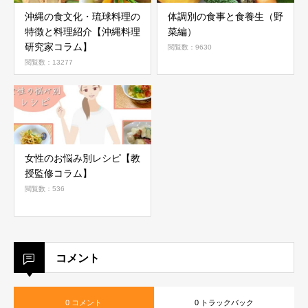
沖縄の食文化・琉球料理の
体調別の食事と食養生（野
特徴と料理紹介【沖縄料理
菜編）
研究家コラム】
閲覧数：9630
閲覧数：13277
女性のお悩み別レシピ【教
授監修コラム】
閲覧数：536
コメント
0 コメント
0 トラックバック