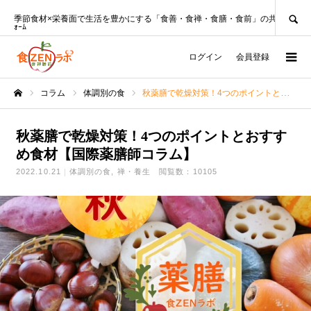
SEARCH
季節食材×栄養面で生活を豊かにする「食善・食禅・食膳・食前」の共創ﾌﾟﾗｯﾄﾌ
ｫｰﾑ
ログイン
会員登録
コラム
体調別の食
秋薬膳で乾燥対策！4つのポイントとおすすめ食材【国際薬膳師コラム】
ホーム
秋薬膳で乾燥対策！4つのポイントとおすす
め食材【国際薬膳師コラム】
2022.10.21
体調別の食
禅・養生
閲覧数：10105