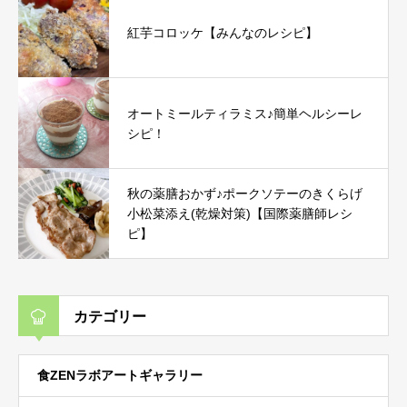
紅芋コロッケ【みんなのレシピ】
オートミールティラミス♪簡単ヘルシーレ
シピ！
秋の薬膳おかず♪ポークソテーのきくらげ
小松菜添え(乾燥対策)【国際薬膳師レシ
ピ】
カテゴリー
食ZENラボアートギャラリー