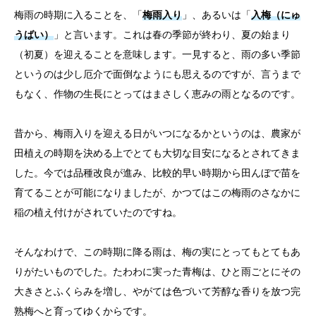
梅雨の時期に入ることを、「
梅雨入り
」、あるいは「
入梅（にゅ
うばい）
」と言います。これは春の季節が終わり、夏の始まり
（初夏）を迎えることを意味します。一見すると、雨の多い季節
というのは少し厄介で面倒なようにも思えるのですが、言うまで
もなく、作物の生長にとってはまさしく恵みの雨となるのです。
昔から、梅雨入りを迎える日がいつになるかというのは、農家が
田植えの時期を決める上でとても大切な目安になるとされてきま
した。今では品種改良が進み、比較的早い時期から田んぼで苗を
育てることが可能になりましたが、かつてはこの梅雨のさなかに
稲の植え付けがされていたのですね。
そんなわけで、この時期に降る雨は、梅の実にとってもとてもあ
りがたいものでした。たわわに実った青梅は、ひと雨ごとにその
大きさとふくらみを増し、やがては色づいて芳醇な香りを放つ完
熟梅へと育ってゆくからです。