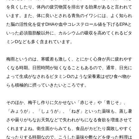
を良くしたり、体内の疲労物質を排出する効果があると言われて
います。また、体に良いとされる青魚のイワシには、よく知られ
た脳の活性化を促すDHAや血中コレステロール値を下げるEPAと
いった必須脂肪酸以外に、カルシウムの吸収を高めてくれるビタ
ミンDなども多く含まれています。
梅雨というのは、寒暖差も激しく、とにかく心身が共に疲れやす
くなる時期。日照時間が短くなることもあるので、通常、日光に
よって生成がなされるビタミンDのような栄養素はぜひ食べ物か
らも積極的に摂っていきたいところです。
そのほか、梅干し作りに欠かせない「赤じそ」や「青じそ」、
「みょうが」、「しょうが」、「ねぎ」といった薬味も、蒸し暑
さや曇りがちなお天気などで失われがちになる食欲を増進させて
くれますよね。衛生面からみても、食品がカビたり腐敗しやすく
なったりする時期なので、こうした薬味や酢などを使った料理は