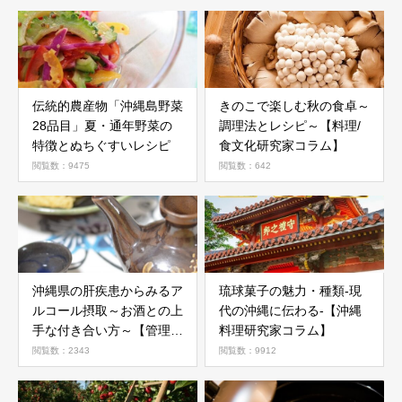
伝統的農産物「沖縄島野菜
きのこで楽しむ秋の食卓～
28品目」夏・通年野菜の
調理法とレシピ～【料理/
特徴とぬちぐすいレシピ
食文化研究家コラム】
閲覧数：9475
閲覧数：642
沖縄県の肝疾患からみるア
琉球菓子の魅力・種類-現
ルコール摂取～お酒との上
代の沖縄に伝わる-【沖縄
手な付き合い方～【管理栄
料理研究家コラム】
養士コラム】
閲覧数：2343
閲覧数：9912