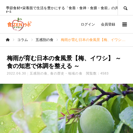
SEARCH
季節食材×栄養面で生活を豊かにする「食善・食禅・食膳・食前」の共創ﾌﾟﾗｯﾄﾌ
ｫｰﾑ
ログイン
会員登録
コラム
五感別の食
梅雨が育む日本の食風景【梅、イワシ】 ～食の知恵で体調を整える ～
ホーム
梅雨が育む日本の食風景【梅、イワシ】 ～
食の知恵で体調を整える ～
2022.06.30
五感別の食
食の歴史・地域の食
閲覧数：4583