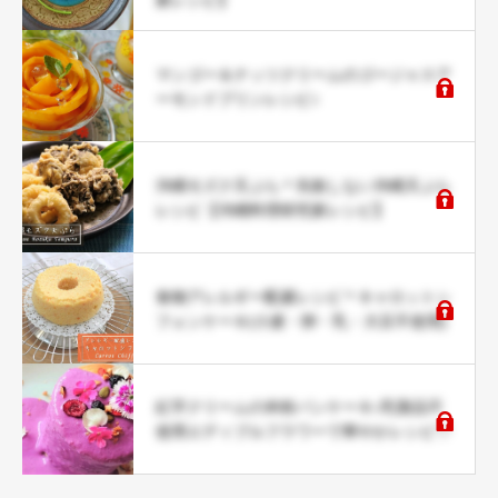
マンゴー＆ナッツクリームのゴージャスア
ーモンドプリンレシピ♪
沖縄モズク天ぷら＊失敗しない沖縄天ぷら
レシピ【沖縄料理研究家レシピ】
食物アレルギー配慮レシピ＊キャロットシ
フォンケーキ(小麦・卵・乳・大豆不使用)
紅芋クリームの米粉パンケーキ♪乳製品不
使用エディブルフラワーで華やかレシピ♡