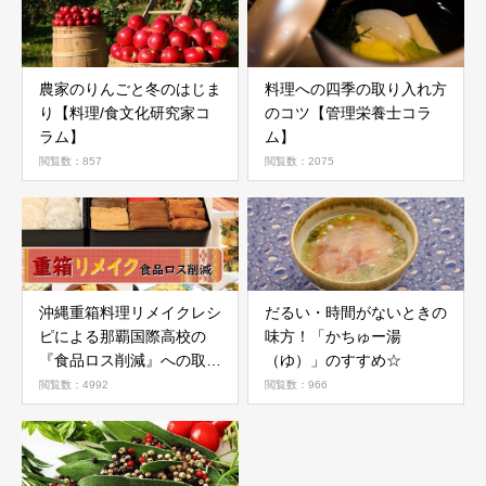
農家のりんごと冬のはじま
料理への四季の取り入れ方
り【料理/食文化研究家コ
のコツ【管理栄養士コラ
ラム】
ム】
閲覧数：857
閲覧数：2075
沖縄重箱料理リメイクレシ
だるい・時間がないときの
ピによる那覇国際高校の
味方！「かちゅー湯
『食品ロス削減』への取り
（ゆ）」のすすめ☆
組み
閲覧数：4992
閲覧数：966