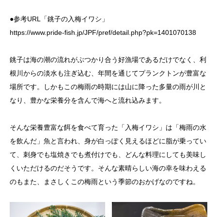
●参考URL「銚子の入梅イワシ」
https://www.pride-fish.jp/JPF/pref/detail.php?pk=1401070138
銚子は海の潮の流れがぶつかり合う好漁場であるだけでなく、利
根川からの淡水も注ぎ込む、年間を通じてプランクトンが豊富な
場所です。しかもこの梅雨の時期には山に降った多量の雨が川と
なり、豊かな栄養分を含んで海へと流れ込みます。
そんな栄養豊富な餌を食べて育った「入梅イワシ」は「梅雨の水
を飲んだ」魚と言われ、身が白っぽく見えるほどに脂が乗ってい
て、刺身でも塩焼きでも煮付けでも、どんな料理にしても美味し
くいただけるのだそうです。そんな素晴らしい海の幸を味わえる
のもまた、まさしくこの梅雨という季節のおかげなのですね。