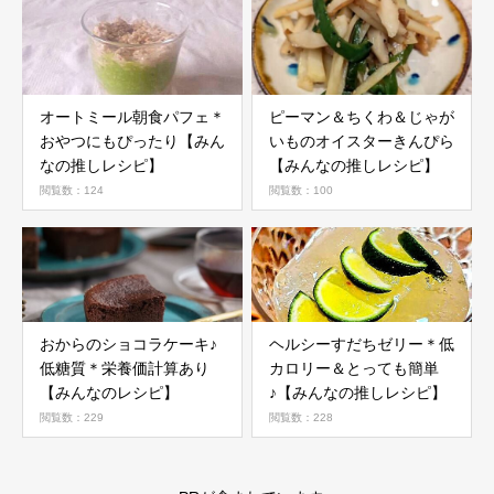
オートミール朝食パフェ＊
ピーマン＆ちくわ＆じゃが
おやつにもぴったり【みん
いものオイスターきんぴら
なの推しレシピ】
【みんなの推しレシピ】
閲覧数：124
閲覧数：100
おからのショコラケーキ♪
ヘルシーすだちゼリー＊低
低糖質＊栄養価計算あり
カロリー＆とっても簡単
【みんなのレシピ】
♪【みんなの推しレシピ】
閲覧数：229
閲覧数：228