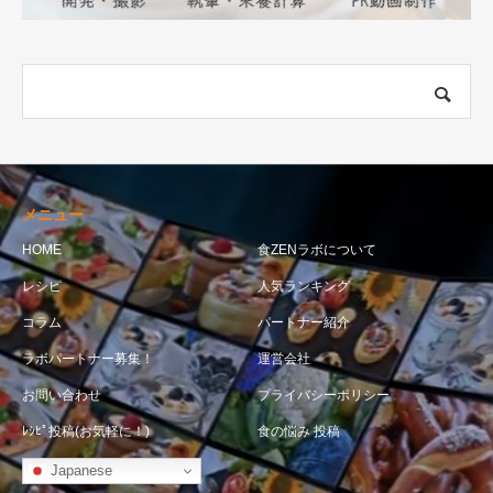
メニュー
HOME
食ZENラボについて
レシピ
人気ランキング
コラム
パートナー紹介
ラボパートナー募集！
運営会社
お問い合わせ
プライバシーポリシー
ﾚｼﾋﾟ投稿(お気軽に！)
食の悩み 投稿
Japanese