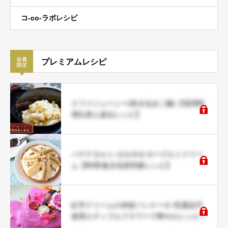
コ-co-ラボレシピ
プレミアムレシピ
クファジューシー(炊き込みご飯)【琉球料
理伝承人直伝レシピ】
バナナタルト♪さわやかヨーグルトクリー
ム【料理/食文化研究家レシピ】
紅芋クリームの米粉パンケーキ♪乳製品不
使用エディブルフラワーで華やかレシピ♡