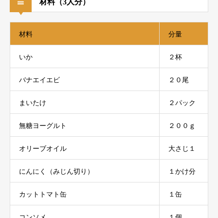
材料（3人分）
材料
分量
いか
２杯
バナエイエビ
２０尾
まいたけ
２パック
無糖ヨーグルト
２００ｇ
オリーブオイル
大さじ１
にんにく（みじん切り）
１かけ分
カットトマト缶
１缶
コンソメ
１個