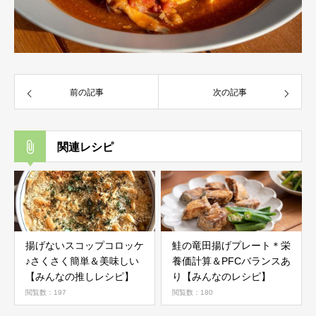
前の記事
次の記事
関連レシピ
揚げないスコップコロッケ
鮭の竜田揚げプレート＊栄
♪さくさく簡単＆美味しい
養価計算＆PFCバランスあ
【みんなの推しレシピ】
り【みんなのレシピ】
閲覧数：197
閲覧数：180