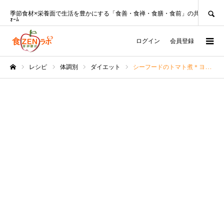
SEARCH
季節食材×栄養面で生活を豊かにする「食善・食禅・食膳・食前」の共創ﾌﾟﾗｯﾄﾌ
ｫｰﾑ
ログイン
会員登録
レシピ
体調別
ダイエット
シーフードのトマト煮＊ヨーグルト仕立て【みんなのレシピ】
ホーム