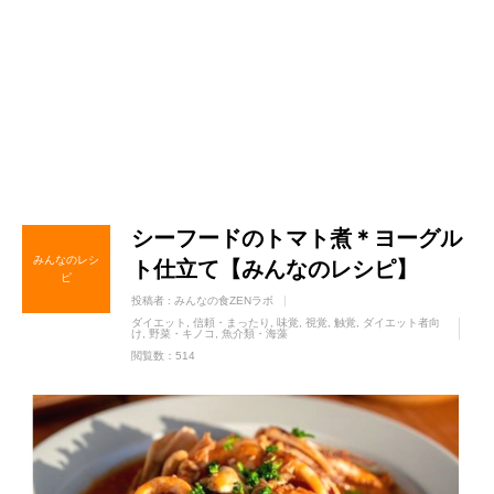
シーフードのトマト煮＊ヨーグル
みんなのレシ
ト仕立て【みんなのレシピ】
ピ
投稿者 :
みんなの食ZENラボ
ダイエット
信頼・まったり
味覚
視覚
触覚
ダイエット者向
け
野菜・キノコ
魚介類・海藻
閲覧数：514