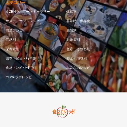
カテゴリー
食ZENラボアートギャラリー
体調別
サスティナブルレシピ
非常時・保存食
簡単レシピ
感情別
五感別
対象者別
栄養素別
色彩・うつわ別
四季・節目・行事別
郷土・地域別
食材・ｽｰﾊﾟｰﾌｰﾄﾞ別
みんなのレシピ
コ-co-ラボレシピ