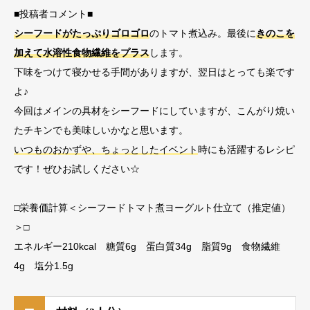
■投稿者コメント■
シーフードがたっぷりゴロゴロ
のトマト煮込み。最後に
きのこを
加えて水溶性食物繊維をプラス
します。
下味をつけて寝かせる手間がありますが、翌日はとっても楽です
よ♪
今回はメインの具材をシーフードにしていますが、こんがり焼い
たチキンでも美味しいかなと思います。
いつものおかずや、ちょっとしたイベント
時にも活躍するレシピ
です！ぜひお試しください☆
□栄養価計算＜シーフードトマト煮ヨーグルト仕立て（推定値）
＞□
エネルギー210kcal 糖質6g 蛋白質34g 脂質9g 食物繊維
4g 塩分1.5g