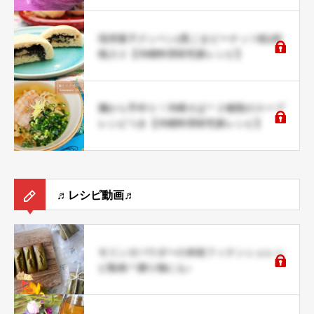
琉球菓子クンペン(黒ごまピーナッツ餡)胡
桃入り【沖縄料理研究家レシピ】
麺から手作り！沖縄そば＊２種類のスープ
レシピつき【沖縄料理研究家レシピ】
♬レシピ動画♬
モリンガパウダーの米粉フィナンシェレシ
ピ動画＊贈り物にも♪