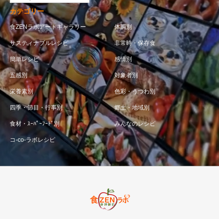
カテゴリー
食ZENラボアートギャラリー
体調別
サスティナブルレシピ
非常時・保存食
簡単レシピ
感情別
五感別
対象者別
栄養素別
色彩・うつわ別
四季・節目・行事別
郷土・地域別
食材・ｽｰﾊﾟｰﾌｰﾄﾞ別
みんなのレシピ
コ-co-ラボレシピ