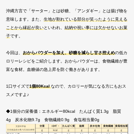
沖縄方言で「サーター」とは砂糖、「アンダギー」とは揚げ物を
意味します。また、
生地が割れている部分が笑ったように見える
ことから縁起が良い
といわれ、
結納や祝い事には欠かせないお菓
子
です。
今回は、
おからパウダーを加え、砂糖を減らし甘さ控えめ
の低カ
ロリーレシピをご紹介します。おからパウダーは、食物繊維が豊
富な食材。血糖値の急上昇を防ぐ働きがあります。
1口サイズで
1個80Kcal
なので、カロリーが気になる方にもおス
スメですよ♪
◆1個分の栄養価：エネルギー80kcal たんぱく質1.3g 脂質
4g 炭水化物9.7g 食物繊維0.9g 食塩相当量0g