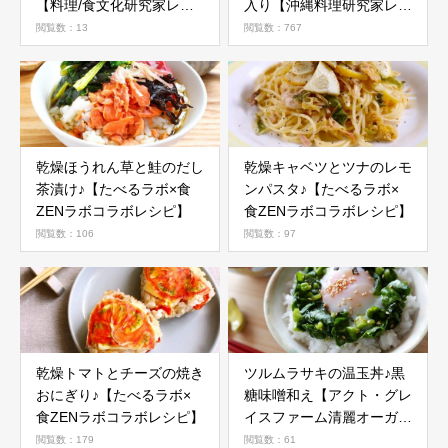
【料理/食文化研究家レシ
入り【沖縄料理研究家レシ
ピ】
ピ】
閲覧数：13
閲覧数：767
乾燥ほうれん草と鮭のだし
乾燥キャベツとツナのレモ
茶漬け♪【たべるラボ×食
ンパスタ♪【たべるラボ×
ZENラボコラボレシピ】
食ZENラボコラボレシピ】
閲覧数：106
閲覧数：97
乾燥トマトとチーズの焼き
ツルムラサキの温玉丼♪黒
おにぎり♪【たべるラボ×
糖味噌和え【アクト・グレ
食ZENラボコラボレシピ】
イスファーム清麗オーガニ
ック野菜活用レシピ】
閲覧数：179
閲覧数：61