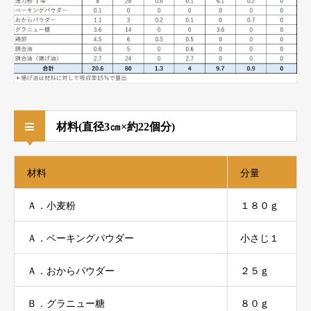
材料(直径3㎝×約22個分)
材料
分量
Ａ．小麦粉
１８０ｇ
Ａ．ベーキングパウダー
小さじ１
Ａ．おからパウダー
２５ｇ
Ｂ．グラニュー糖
８０ｇ