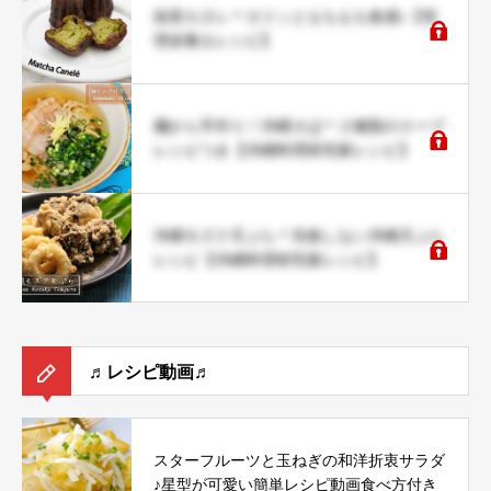
抹茶カヌレ＊カリッともちもち食感♪【管
理栄養士レシピ】
麺から手作り！沖縄そば＊２種類のスープ
レシピつき【沖縄料理研究家レシピ】
沖縄モズク天ぷら＊失敗しない沖縄天ぷら
レシピ【沖縄料理研究家レシピ】
♬レシピ動画♬
スターフルーツと玉ねぎの和洋折衷サラダ
♪星型が可愛い簡単レシピ動画食べ方付き