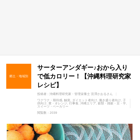
サーターアンダギー♪おから入り
で低カロリー！【沖縄料理研究家
郷土・地域別
レシピ】
投稿者 :
沖縄料理研究家・管理栄養士 宮澤かおるさん
ワクワク・期待感
触覚
ダイエット者向け
働き盛り者向け
子
供向け
黄・オレンジ
行事食
沖縄エリア
穀類・雑穀・豆・芋
スイーツ・ベーカリー
閲覧数：2039