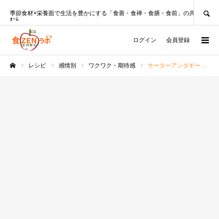
SEARCH
季節食材×栄養面で生活を豊かにする「食善・食禅・食膳・食前」の共創ﾌﾟﾗｯﾄﾌ
ｫｰﾑ
ログイン
会員登録
レシピ
感情別
ワクワク・期待感
サーターアンダギー♪おから入りで低カロリー！【沖縄料理研究家レシピ】
ホーム