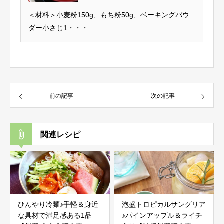
＜材料＞小麦粉150g、もち粉50g、ベーキングパウ
ダー小さじ1・・・
前の記事
次の記事
関連レシピ
ひんやり冷麺♪手軽＆身近
泡盛トロピカルサングリア
な具材で満足感ある1品
♪パインアップル＆ライチ