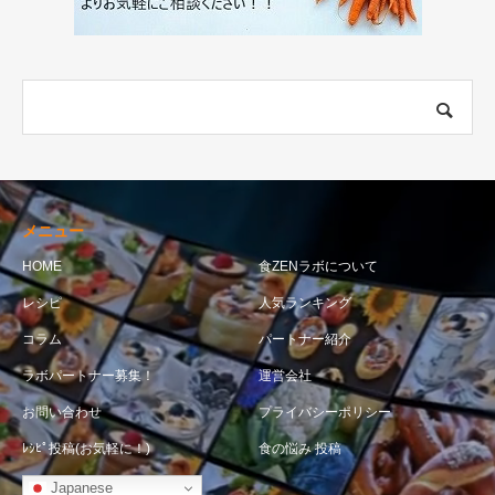
メニュー
HOME
食ZENラボについて
レシピ
人気ランキング
コラム
パートナー紹介
ラボパートナー募集！
運営会社
お問い合わせ
プライバシーポリシー
ﾚｼﾋﾟ投稿(お気軽に！)
食の悩み 投稿
Japanese