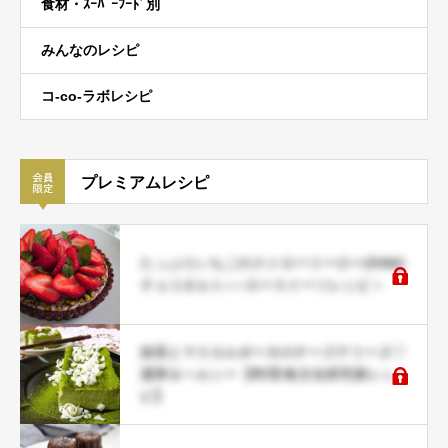
食材・ｽｰﾊﾟｰﾌｰﾄﾞ別
みんなのレシピ
コ-co-ラボレシピ
プレミアムレシピ
たっぷりいちごのストロベリーロー(RAW)
チョコタルト♪＜ロースイーツレシピ＞
抹茶とマスカルポーネのチーズテリーヌ♡
濃厚＆ヘルシー【料理/食文化研究家レシ
ピ】