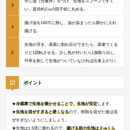
手に油（分量外）をつけ、生地をスプーンですく
3
い、直径約2㎝の団子状に丸める。
揚げ油を160℃に熱し、油が温まったら静かに入れ
4
揚げる。
生地が浮き、表面に割れ目ができたら、菜箸でくる
5
りと1回転させる。少し色が付いたら1個取り出し、
竹串を刺して生地がついていなければ出来上がり♪
ポイント
★
冷蔵庫で生地を寝かせることで、生地が安定
します。
★
生地を混ぜすぎると硬くなる
ので、粉類を混ぜた後は混
ぜすぎないようにしましょう。
★生地は1.5倍に膨れるので、
揚げる前の生地は２㎝くら