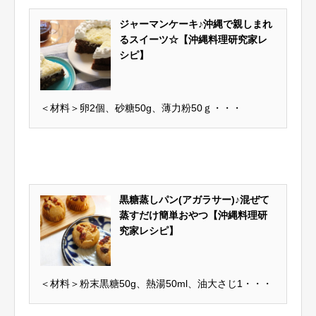
ジャーマンケーキ♪沖縄で親しまれ
るスイーツ☆【沖縄料理研究家レ
シピ】
＜材料＞卵2個、砂糖50g、薄力粉50ｇ・・・
黒糖蒸しパン(アガラサー)♪混ぜて
蒸すだけ簡単おやつ【沖縄料理研
究家レシピ】
＜材料＞粉末黒糖50g、熱湯50ml、油大さじ1・・・