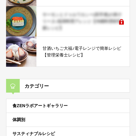
サーモンとドゥルワカシー(田芋煮)の和テ
リーヌ♪琉球料理アレンジ【沖縄料理研究
家レシピ】
甘酒いちご大福♪電子レンジで簡単レシピ
【管理栄養士レシピ】
カテゴリー
食ZENラボアートギャラリー
体調別
サスティナブルレシピ