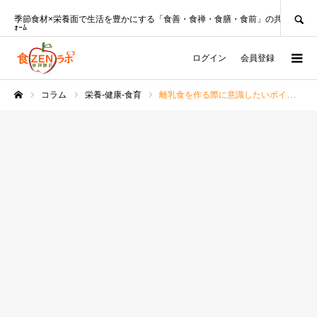
SEARCH
季節食材×栄養面で生活を豊かにする「食善・食禅・食膳・食前」の共創ﾌﾟﾗｯﾄﾌ
ｫｰﾑ
ログイン
会員登録
コラム
栄養-健康-食育
離乳食を作る際に意識したいポイント・レシピ例・注意点【管理栄養士コラム】
ホーム