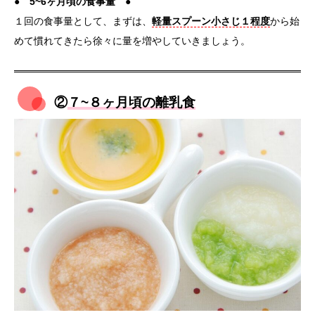
●
5~6ヶ月頃の食事量
●
１回の食事量として、まずは、
軽量スプーン小さじ１程度
から始
めて慣れてきたら徐々に量を増やしていきましょう。
②
７~８ヶ月頃の離乳食