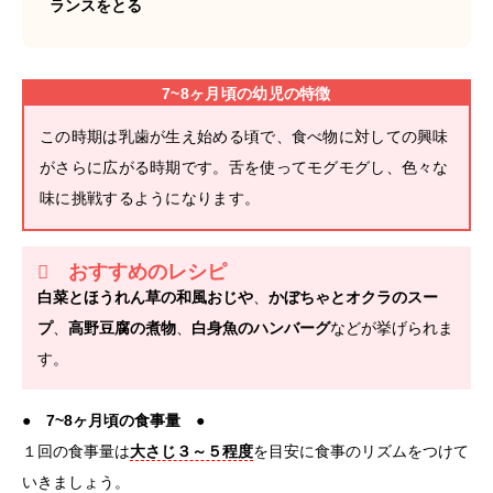
ランスをとる
7~8ヶ月頃の幼児の特徴
この時期は乳歯が生え始める頃で、食べ物に対しての興味
がさらに広がる時期です。舌を使ってモグモグし、色々な
味に挑戦するようになります。
おすすめのレシピ
白菜とほうれん草の和風おじや
、
かぼちゃとオクラのスー
プ
、
高野豆腐の煮物
、
白身魚のハンバーグ
などが挙げられま
す。
●
7~8ヶ月頃の食事量
●
１回の食事量は
大さじ３～５程度
を目安に食事のリズムをつけて
いきましょう。