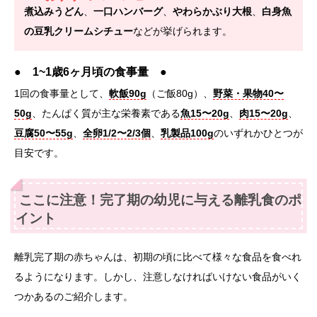
煮込みうどん
、
一口ハンバーグ
、
やわらかぶり大根
、
白身魚
の豆乳クリームシチュー
などが挙げられます。
●
1~1歳6ヶ月頃の食事量
●
1回の食事量として、
軟飯90g
（ご飯80g）、
野菜・果物40〜
50g
、たんぱく質が主な栄養素である
魚15〜20g
、
肉15〜20g
、
豆腐50〜55g
、
全卵1/2〜2/3個
、
乳製品100g
のいずれかひとつが
目安です。
ここに注意！完了期の幼児に与える離乳食のポ
イント
離乳完了期の赤ちゃんは、初期の頃に比べて様々な食品を食べれ
るようになります。しかし、注意しなければいけない食品がいく
つかあるのご紹介します。