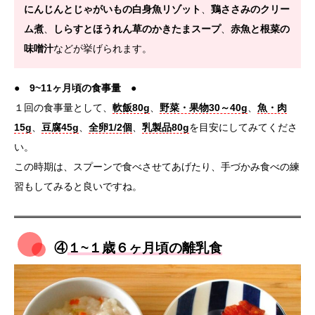
にんじんとじゃがいもの白身魚リゾット
、
鶏ささみのクリー
ム煮
、
しらすとほうれん草のかきたまスープ
、
赤魚と根菜の
味噌汁
などが挙げられます。
●
9~11ヶ月頃の食事量
●
１回の食事量として、
軟飯80g
、
野菜・果物30～40g
、
魚・肉
15g
、
豆腐45g
、
全卵1/2個
、
乳製品80g
を目安にしてみてくださ
い。
この時期は、スプーンで食べさせてあげたり、手づかみ食べの練
習もしてみると良いですね。
④
１~１歳６ヶ月頃の離乳食