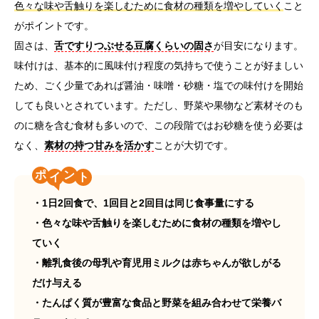
色々な味や舌触りを楽しむために食材の種類を増やしていく
こと
がポイントです。
固さは、
舌ですりつぶせる豆腐くらいの固さ
が目安になります。
味付けは、基本的に風味付け程度の気持ちで使うことが好ましい
ため、ごく少量であれば醤油・味噌・砂糖・塩での味付けを開始
しても良いとされています。ただし、野菜や果物など素材そのも
のに糖を含む食材も多いので、この段階ではお砂糖を使う必要は
なく、
素材の持つ甘みを活かす
ことが大切です。
ポ
ン
・1日2回食で、1回目と2回目は同じ食事量にする
・色々な味や舌触りを楽しむために食材の種類を増やし
ていく
・離乳食後の母乳や育児用ミルクは赤ちゃんが欲しがる
だけ与える
・たんぱく質が豊富な食品と野菜を組み合わせて栄養バ