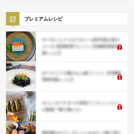
プレミアムレシピ
サーモンとドゥルワカシー(田芋煮)の和テ
リーヌ♪琉球料理アレンジ【沖縄料理研究
家レシピ】
ポークとイカ墨のもち麦リゾット【沖縄料
理研究家レシピ】
モリンガパウダーの米粉フィナンシェレシ
ピ動画＊贈り物にも♪
簡単華やかワンプレートおせち＊飾り切り