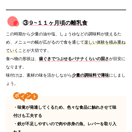
③
９~１１ヶ月頃の離乳食
この時期から少量の油や塩、しょうゆなどの調味料が使えるた
め、メニューの幅が広がるので食を通じて
楽しい体験を積み重ね
ていく
ことが大切です。
食べ物の形状は、
歯ぐきでつぶせるバナナくらいの固さ
が目安に
なります。
味付けは、素材の味を活かしながら
少量の調味料で薄味
にしまし
ょう。
ポ
ン
・味覚が発達してくるため、色々な食品に触れさせて味
付けも工夫する
・鉄が不足しやすいので肉や赤身の魚、レバーを取り入
れる