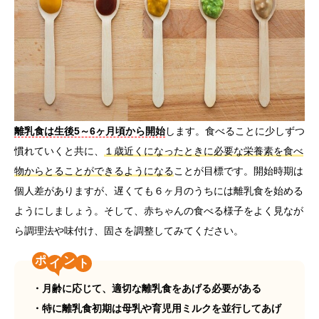
離乳食は生後5～6ヶ月頃から開始
します。食べることに少しずつ
慣れていくと共に、
１歳近くになったときに必要な栄養素を食べ
物からとることができるようになる
ことが目標です。開始時期は
個人差がありますが、遅くても６ヶ月のうちには離乳食を始める
ようにしましょう。そして、赤ちゃんの食べる様子をよく見なが
ら調理法や味付け、固さを調整してみてください。
ポ
ン
・月齢に応じて、適切な離乳食をあげる必要がある
・特に離乳食初期は母乳や育児用ミルクを並行してあげ