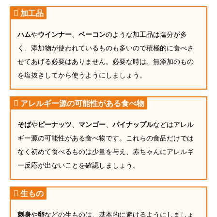
加工品
ハム
や
ウインナー
、
ベーコン
のような加工品は塩分が多
く、添加物が使われているものも多いので積極的に食べさ
せてあげる必要はありません。必要な時は、無添加のもの
を塩抜きしてから使うようにしましょう。
アレルギー源の可能性がある食べ物
そば
や
ピーナッツ
、
マンゴー
、
パイナップル
などはアレル
ギー源の可能性がある食べ物です。これらの食品だけでは
なく初めて食べるものは少量を与え、赤ちゃんにアレルギ
ー反応が出ないことを確認しましょう。
生もの
刺身
や
卵
などの生ものは、基本的に避けるようにしましょ