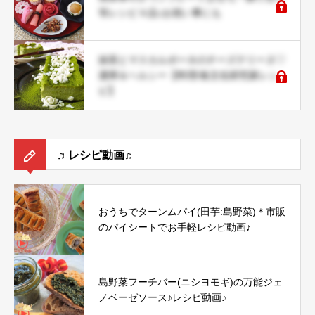
等レシピ４品♪お祝い事にも
抹茶とマスカルポーネのチーズテリーヌ♡
濃厚＆ヘルシー【料理/食文化研究家レシ
ピ】
♬レシピ動画♬
おうちでターンムパイ(田芋:島野菜)＊市販
のパイシートでお手軽レシピ動画♪
島野菜フーチバー(ニシヨモギ)の万能ジェ
ノベーゼソース♪レシピ動画♪