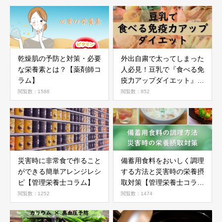
乾燥肌の予防と対策・必要
外出自粛で太ってしまった
な栄養素とは？【薬剤師コ
人必見！豆乳で『食べる免
ラム】
疫力アップダイエット』の
ご紹介！
閲覧数：1588
閲覧数：852
災害時に非常食で作ること
備蓄用食料をおいしく調理
ができる簡単アレンジレシ
する方法と災害時の栄養摂
ピ【管理栄養士コラム】
取対策【管理栄養士コラ
ム】
閲覧数：1252
閲覧数：1474