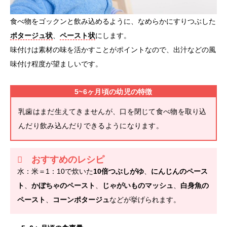
食べ物をゴックンと飲み込めるように、なめらかにすりつぶした
ポタージュ状
、
ペースト状
にします。
味付けは素材の味を活かすことがポイントなので、出汁などの風
味付け程度が望ましいです。
5~6ヶ月頃の幼児の特徴
乳歯はまだ生えてきませんが、口を閉じて食べ物を取り込
んだり飲み込んだりできるようになります。
おすすめのレシピ
水：米＝1：10で炊いた
10倍つぶしがゆ
、
にんじんのペース
ト
、
かぼちゃのペースト
、
じゃがいものマッシュ
、
白身魚の
ペースト
、
コーンポタージュ
などが挙げられます。