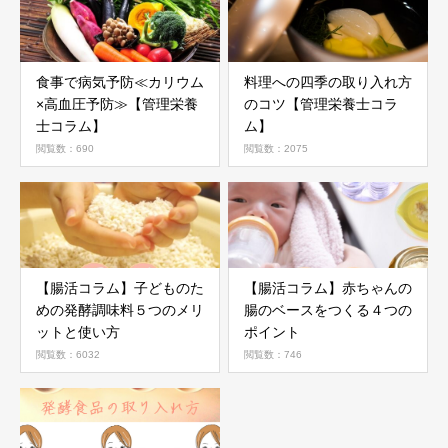
食事で病気予防≪カリウム
料理への四季の取り入れ方
×高血圧予防≫【管理栄養
のコツ【管理栄養士コラ
士コラム】
ム】
閲覧数：690
閲覧数：2075
【腸活コラム】子どものた
【腸活コラム】赤ちゃんの
めの発酵調味料５つのメリ
腸のベースをつくる４つの
ットと使い方
ポイント
閲覧数：6032
閲覧数：746