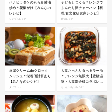
ハナビラタケのもろみ醤油
子どもとつくる＊レンジで
炒め＊花椒がけ【みんなの
ふんわり卵チャーハン【料
レシピ】
理/食文化研究家レシピ】
シンプルレシピ
時短レシピ
豆腐クリームdeクロック
大葉たっぷり食べるラー油
ムッシュ＊栄養価計算あり
＊アレンジ無限大【豊橋温
【みんなのレシピ】
室・大葉部会様コラボレシ
ピ】
ダイエット
もったいないレシピ