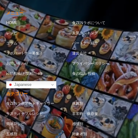
メニュー
HOME
食ZENラボについて
レシピ
人気ランキング
コラム
パートナー紹介
ラボパートナー募集！
運営会社
お問い合わせ
プライバシーポリシー
ﾚｼﾋﾟ投稿(お気軽に！)
食の悩み 投稿
Japanese
カテゴリー
食ZENラボアートギャラリー
体調別
サスティナブルレシピ
非常時・保存食
簡単レシピ
感情別
五感別
対象者別