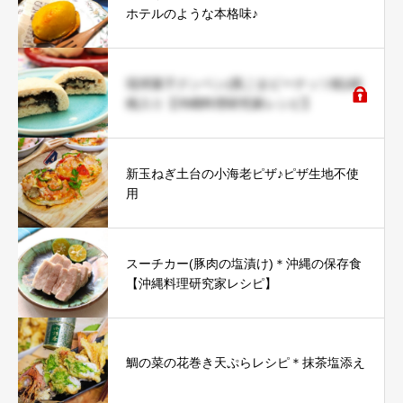
ホテルのような本格味♪
琉球菓子クンペン(黒ごまピーナッツ餡)胡
桃入り【沖縄料理研究家レシピ】
新玉ねぎ土台の小海老ピザ♪ピザ生地不使
用
スーチカー(豚肉の塩漬け)＊沖縄の保存食
【沖縄料理研究家レシピ】
鯛の菜の花巻き天ぷらレシピ＊抹茶塩添え