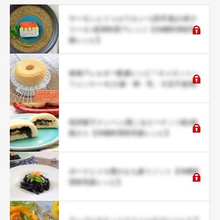
サーモンとドゥルワカシー(田芋煮)の和テ
リーヌ♪琉球料理アレンジ【沖縄料理研究
家レシピ】
食物アレルギー配慮レシピ＊キャロットシ
フォンケーキ(小麦・卵・乳・大豆不使用)
琉球菓子クンペン(黒ごまピーナッツ餡)胡
桃入り【沖縄料理研究家レシピ】
ポークとイカ墨のもち麦リゾット【沖縄料
理研究家レシピ】