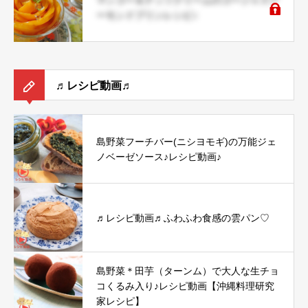
マンゴー＆ナッツクリームのゴージャスア
ーモンドプリンレシピ♪
♬レシピ動画♬
島野菜フーチバー(ニシヨモギ)の万能ジェ
ノベーゼソース♪レシピ動画♪
♬レシピ動画♬ふわふわ食感の雲パン♡
島野菜＊田芋（ターンム）で大人な生チョ
コくるみ入り♪レシピ動画【沖縄料理研究
家レシピ】