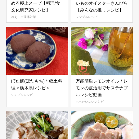
める極上スープ【料理/食
いものオイスターきんぴら
文化研究家レシピ】
【みんなの推しレシピ】
冷え・生理痛対策
シンプルレシピ
ぼた餅(ぼたもち)＊郷土料
万能簡単レモンオイル＊レ
理＜栃木県レシピ＞
モンの皮活用でサステナブ
ルレシピ動画
シンプルレシピ
もったいないレシピ