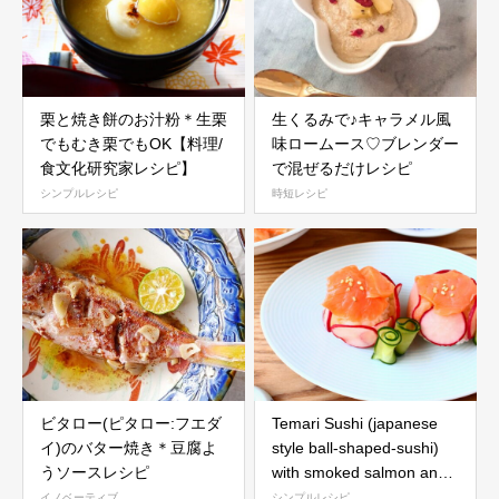
栗と焼き餅のお汁粉＊生栗
生くるみで♪キャラメル風
でもむき栗でもOK【料理/
味ロームース♡ブレンダー
食文化研究家レシピ】
で混ぜるだけレシピ
シンプルレシピ
時短レシピ
ビタロー(ピタロー:フエダ
Temari Sushi (japanese
イ)のバター焼き＊豆腐よ
style ball-shaped-sushi)
うソースレシピ
with smoked salmon and
cheese
イノベーティブ
シンプルレシピ