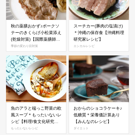
秋の薬膳おかず♪ポークソ
スーチカー(豚肉の塩漬け)
テーのきくらげ小松菜添え
＊沖縄の保存食【沖縄料理
(乾燥対策)【国際薬膳師レ
研究家レシピ】
シピ】
季節の変わり目対策
エシカルレシピ
魚のアラと端っこ野菜の欧
おからのショコラケーキ♪
風スープ＊もったいないレ
低糖質＊栄養価計算あり
シピ【料理/食文化研究家
【みんなのレシピ】
レシピ】
もったいないレシピ
ダイエット