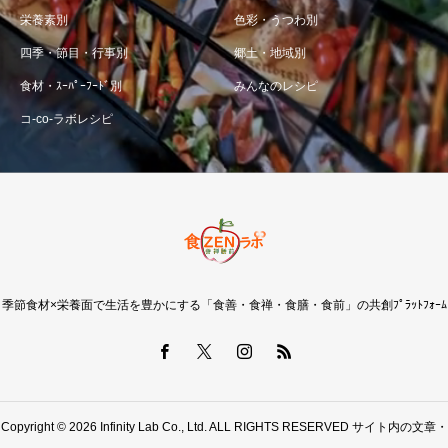
栄養素別
色彩・うつわ別
四季・節目・行事別
郷土・地域別
食材・ｽｰﾊﾟｰﾌｰﾄﾞ別
みんなのレシピ
コ-co-ラボレシピ
季節食材×栄養面で生活を豊かにする「食善・食禅・食膳・食前」の共創ﾌﾟﾗｯﾄﾌｫｰﾑ
Copyright © 2026 Infinity Lab Co., Ltd. ALL RIGHTS RESERVED サイト内の文章・