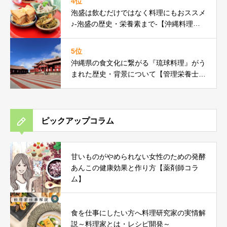
4位
泡盛は飲むだけではなく料理にもおススメ
♪-泡盛の歴史・栄養素まで-【沖縄料理研
究家コラム】
5位
沖縄県の食文化に繋がる『琉球料理』がう
まれた歴史・背景について【管理栄養士コ
ラム】
ピックアップコラム
甘いものがやめられない女性のための発酵
あんこの健康効果と作り方【薬剤師コラ
ム】
食を仕事にしたい方へ料理研究家の実情解
説～料理家とは・レシピ開発～