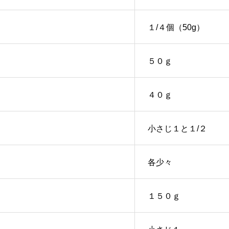
１/４個（50g）
５０ｇ
４０ｇ
小さじ１と１/２
各少々
１５０ｇ