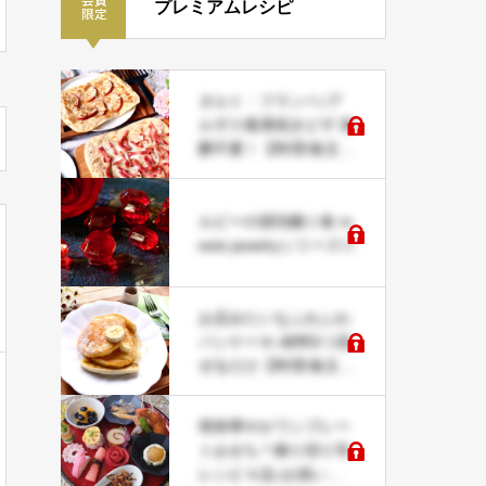
プレミアムレシピ
タルト・フランベ♪ア
ルザス風薄焼きピザ 発
酵不要！【料理/食文化
研究家レシピ】
ルビーの琥珀糖☆食 m
eets jewelryシリーズ☆
お店みたいなふわふわ
パンケーキ♪材料5つ混
ぜるだけ【料理/食文化
研究家レシピ】
簡単華やかワンプレー
トおせち＊飾り切り等
レシピ４品♪お祝い事