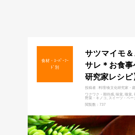
サツマイモ＆
食材・ｽｰﾊﾟｰﾌｰ
サレ＊お食事
ﾄﾞ別
研究家レシピ
投稿者 :
料理/食文化研究家・
ワクワク・期待感
味覚
嗅覚
野菜・キノコ
スイーツ・ベー
閲覧数：737