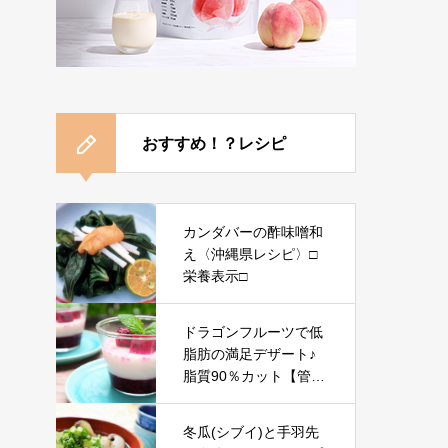
おすすめ！？レシピ
カンダバーの酢味噌和
え〈沖縄県レシピ〉□
栄養表示□
ドラゴンフルーツで低
脂肪の満足デザート♪
脂質90％カット【管理
栄養士レシピ】
冬瓜(シブイ)と手羽先