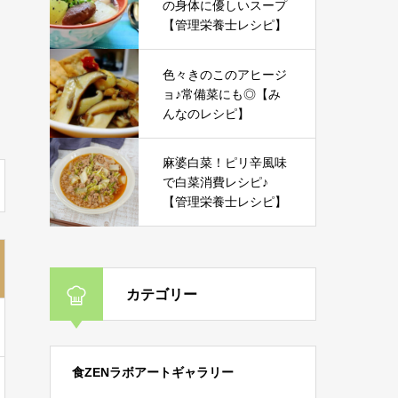
の身体に優しいスープ
【管理栄養士レシピ】
色々きのこのアヒージ
ョ♪常備菜にも◎【み
んなのレシピ】
麻婆白菜！ピリ辛風味
で白菜消費レシピ♪
【管理栄養士レシピ】
カテゴリー
食ZENラボアートギャラリー