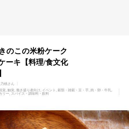
きのこの米粉ケーク
ケーキ【料理/食文化
】
庭乃桃さん
視覚
触覚
働き盛り者向け
イベント
穀類・雑穀・豆・芋
肉・卵・牛乳
カリー
スパイス・調味料・飲料