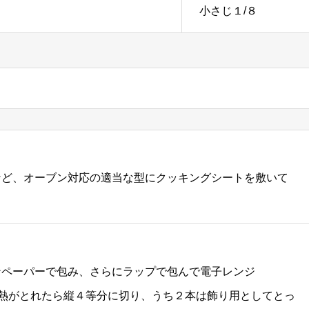
小さじ１/８
など、オーブン対応の適当な型にクッキングシートを敷いて
ンペーパーで包み、さらにラップで包んで電子レンジ
ら熱がとれたら縦４等分に切り、うち２本は飾り用としてとっ