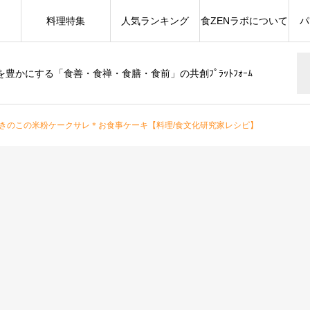
料理特集
人気ランキング
食ZENラボについて
パ
豊かにする「食善・食禅・食膳・食前」の共創ﾌﾟﾗｯﾄﾌｫｰﾑ
きのこの米粉ケークサレ＊お食事ケーキ【料理/食文化研究家レシピ】