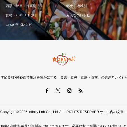
四季・節目・行事別
郷土・地域別
食材・ｽｰﾊﾟｰﾌｰﾄﾞ別
みんなのレシピ
コ-co-ラボレシピ
季節食材×栄養面で生活を豊かにする「食善・食禅・食膳・食前」の共創ﾌﾟﾗｯﾄﾌｫｰﾑ
Copyright © 2026 Infinity Lab Co., Ltd. ALL RIGHTS RESERVED サイト内の文章・
画像の無断転載及び複製等は禁じております。必要な方はお問い合わせお願いしま