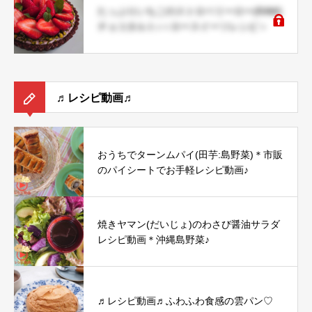
たっぷりいちごのストロベリーロー(RAW)
チョコタルト♪＜ロースイーツレシピ＞
♬レシピ動画♬
おうちでターンムパイ(田芋:島野菜)＊市販
のパイシートでお手軽レシピ動画♪
焼きヤマン(だいじょ)のわさび醤油サラダ
レシピ動画＊沖縄島野菜♪
♬レシピ動画♬ふわふわ食感の雲パン♡