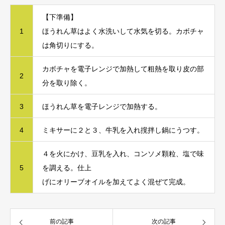
【下準備】
1
ほうれん草はよく水洗いして水気を切る。カボチャ
は角切りにする。
カボチャを電子レンジで加熱して粗熱を取り皮の部
2
分を取り除く。
3
ほうれん草を電子レンジで加熱する。
4
ミキサーに２と３、牛乳を入れ撹拌し鍋にうつす。
４を火にかけ、豆乳を入れ、コンソメ顆粒、塩で味
5
を調える。仕上
げにオリーブオイルを加えてよく混ぜて完成。
前の記事
次の記事