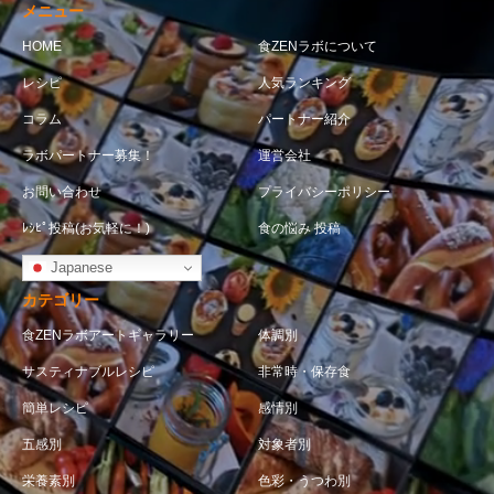
メニュー
HOME
食ZENラボについて
レシピ
人気ランキング
コラム
パートナー紹介
ラボパートナー募集！
運営会社
お問い合わせ
プライバシーポリシー
ﾚｼﾋﾟ投稿(お気軽に！)
食の悩み 投稿
Japanese
カテゴリー
食ZENラボアートギャラリー
体調別
サスティナブルレシピ
非常時・保存食
簡単レシピ
感情別
五感別
対象者別
栄養素別
色彩・うつわ別