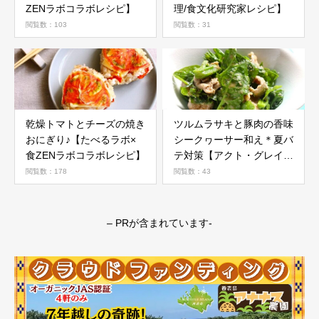
ZENラボコラボレシピ】
理/食文化研究家レシピ】
閲覧数：103
閲覧数：31
乾燥トマトとチーズの焼き
ツルムラサキと豚肉の香味
おにぎり♪【たべるラボ×
シークヮーサー和え＊夏バ
食ZENラボコラボレシピ】
テ対策【アクト・グレイス
ファーム清麗オーガニック
閲覧数：178
閲覧数：43
野菜活用レシピ】
– PRが含まれています-