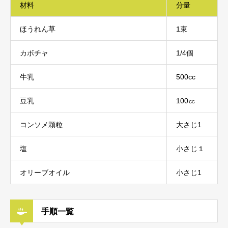
材料
分量
ほうれん草
1束
カボチャ
1/4個
牛乳
500cc
豆乳
100㏄
コンソメ顆粒
大さじ1
塩
小さじ１
オリーブオイル
小さじ1
手順一覧