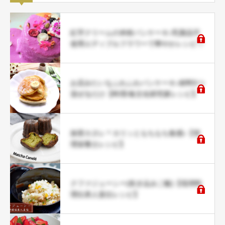
紅芋クリームの米粉パンケーキ♪乳製品不
使用エディブルフラワーで華やかレシピ♡
お店みたいなふわふわパンケーキ♪材料5つ
混ぜるだけ【料理/食文化研究家レシピ】
抹茶カヌレ＊カリッともちもち食感♪【管
理栄養士レシピ】
クファジューシー(炊き込みご飯)【琉球料
理伝承人直伝レシピ】