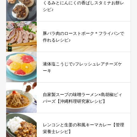
くるみとにんにくの香ばしスタミナお餅レ
シピ♪
豚バラ肉のローストポーク＊フライパンで
作れるレシピ♪
液体塩こうじで♪フレッシュレアチーズケ
ーキ
自家製スープの味噌ラーメン×島胡椒ピィ
パーズ【沖縄料理研究家レシピ】
レンコンと生姜の和風キーマカレー【管理
栄養士レシピ】