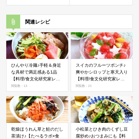
関連レシピ
ひんやり冷麺♪手軽＆身近
スイカのフルーツポンチ♪
な具材で満足感ある1品
爽やかシロップと寒天入り
【料理/食文化研究家レシ
【料理/食文化研究家レシ
ピ】
ピ】
閲覧数：13
閲覧数：21
乾燥ほうれん草と鮭のだし
小松菜とひき肉のくずし豆
茶漬け♪【たべるラボ×食
腐炒め♪おつまみにも【料