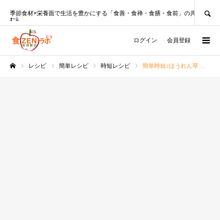
SEARCH
季節食材×栄養面で生活を豊かにする「食善・食禅・食膳・食前」の共創ﾌﾟﾗｯﾄﾌ
ｫｰﾑ
ログイン
会員登録
レシピ
簡単レシピ
時短レシピ
簡単時短♪ほうれん草とかぼちゃのポタージュレシピ☆
ホーム