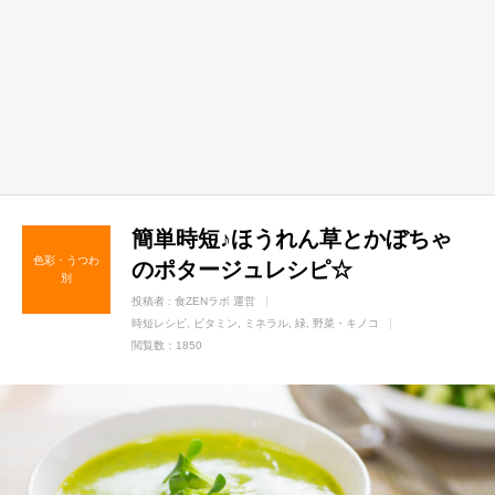
簡単時短♪ほうれん草とかぼちゃ
色彩・うつわ
のポタージュレシピ☆
別
投稿者 :
食ZENラボ 運営
時短レシピ
ビタミン
ミネラル
緑
野菜・キノコ
閲覧数：1850