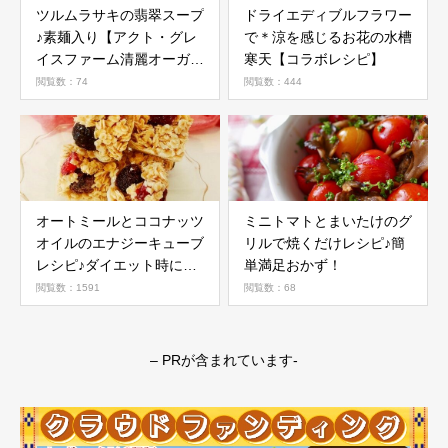
ツルムラサキの翡翠スープ
ドライエディブルフラワー
♪素麺入り【アクト・グレ
で＊涼を感じるお花の水槽
イスファーム清麗オーガニ
寒天【コラボレシピ】
ック野菜活用レシピ】
閲覧数：74
閲覧数：444
オートミールとココナッツ
ミニトマトとまいたけのグ
オイルのエナジーキューブ
リルで焼くだけレシピ♪簡
レシピ♪ダイエット時にお
単満足おかず！
すすめ
閲覧数：1591
閲覧数：68
– PRが含まれています-