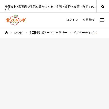
SEARCH
季節食材×栄養面で生活を豊かにする「食善・食禅・食膳・食前」の共創ﾌﾟﾗｯﾄﾌ
ｫｰﾑ
ログイン
会員登録
レシピ
食ZENラボアートギャラリー
イノベーティブ
花火満
ホーム