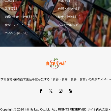
五感別
対象者別
栄養素別
色彩・うつわ別
四季・節目・行事別
郷土・地域別
食材・ｽｰﾊﾟｰﾌｰﾄﾞ別
みんなのレシピ
コ-co-ラボレシピ
季節食材×栄養面で生活を豊かにする「食善・食禅・食膳・食前」の共創ﾌﾟﾗｯﾄﾌｫｰﾑ
Copyright © 2026 Infinity Lab Co., Ltd. ALL RIGHTS RESERVED サイト内の文章・