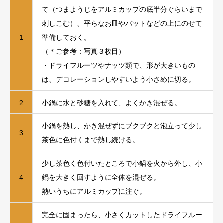
て（つまようじをアルミカップの底半分ぐらいまで
刺しこむ）、平らなお皿やバットなどの上にのせて
1
準備しておく。
（＊ご参考：写真３枚目）
・ドライフルーツやナッツ類で、形が大きいもの
は、デコレーションしやすいよう小さめに切る。
2
小鍋に水と砂糖を入れて、よくかき混ぜる。
小鍋を熱し、かき混ぜずにブクブクと泡立って少し
3
茶色に色付くまで熱し続ける。
少し茶色く色付いたところで小鍋を火から外し、小
4
鍋を大きく回すように全体を混ぜる。
熱いうちにアルミカップに注ぐ。
完全に固まったら、小さくカットしたドライフルー