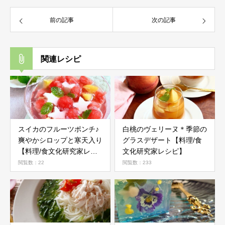
前の記事
次の記事
関連レシピ
スイカのフルーツポンチ♪
白桃のヴェリーヌ＊季節の
爽やかシロップと寒天入り
グラスデザート【料理/食
【料理/食文化研究家レシ
文化研究家レシピ】
ピ】
閲覧数：22
閲覧数：233