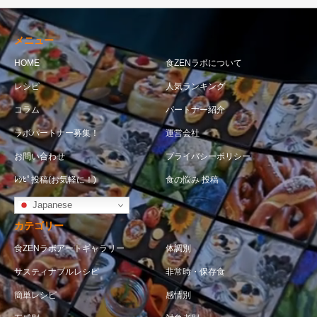
メニュー
HOME
食ZENラボについて
レシピ
人気ランキング
コラム
パートナー紹介
ラボパートナー募集！
運営会社
お問い合わせ
プライバシーポリシー
ﾚｼﾋﾟ投稿(お気軽に！)
食の悩み 投稿
Japanese
カテゴリー
食ZENラボアートギャラリー
体調別
サスティナブルレシピ
非常時・保存食
簡単レシピ
感情別