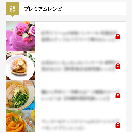
プレミアムレシピ
紅芋クリームの米粉パンケーキ♪乳製品不
使用エディブルフラワーで華やかレシピ♡
お店みたいなふわふわパンケーキ♪材料5つ
混ぜるだけ【料理/食文化研究家レシピ】
麺から手作り！沖縄そば＊２種類のスープ
レシピつき【沖縄料理研究家レシピ】
マンゴー＆ナッツクリームのゴージャスア
ーモンドプリンレシピ♪