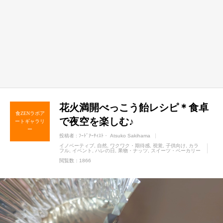
花火満開べっこう飴レシピ＊食卓
食ZENラボア
で夜空を楽しむ♪
ートギャラリ
ー
投稿者 :
ﾌｰﾄﾞｱｰﾃｨｽﾄ・ Atsuko Sakihama
イノベーティブ
自然
ワクワク・期待感
視覚
子供向け
カラ
フル
イベント
ハレの日
果物・ナッツ
スイーツ・ベーカリー
閲覧数：1866