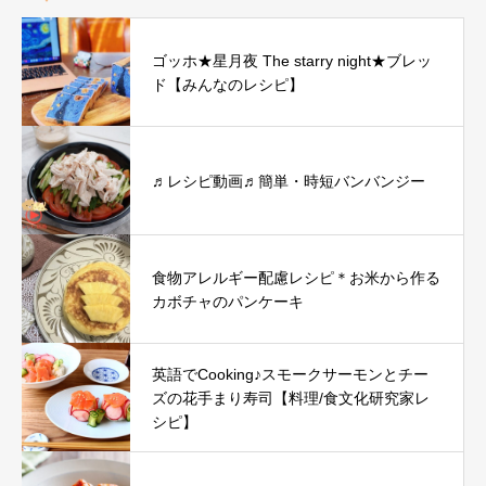
ゴッホ★星月夜 The starry night★ブレッ
ド【みんなのレシピ】
♬レシピ動画♬簡単・時短バンバンジー
食物アレルギー配慮レシピ＊お米から作る
カボチャのパンケーキ
英語でCooking♪スモークサーモンとチー
ズの花手まり寿司【料理/食文化研究家レ
シピ】