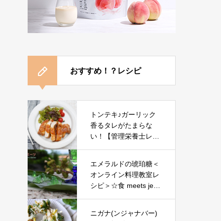
おすすめ！？レシピ
トンテキ♪ガーリック
香るタレがたまらな
い！【管理栄養士レシ
ピ】
エメラルドの琥珀糖＜
オンライン料理教室レ
シピ＞☆食 meets jew
elryシリーズ☆
ニガナ(ンジャナバー)