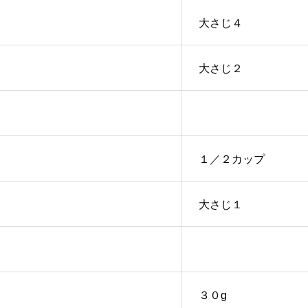
大さじ４
大さじ２
１／２カップ
大さじ１
３０g