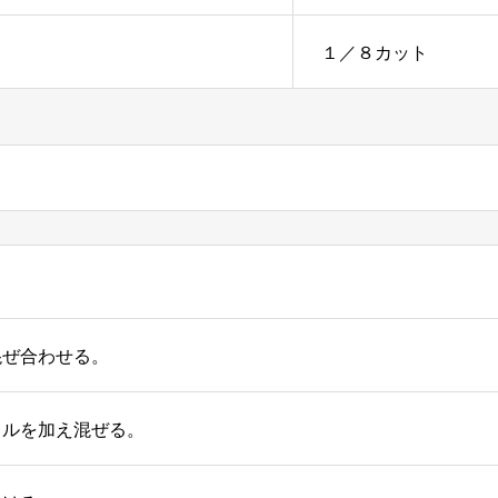
１／８カット
混ぜ合わせる。
イルを加え混ぜる。