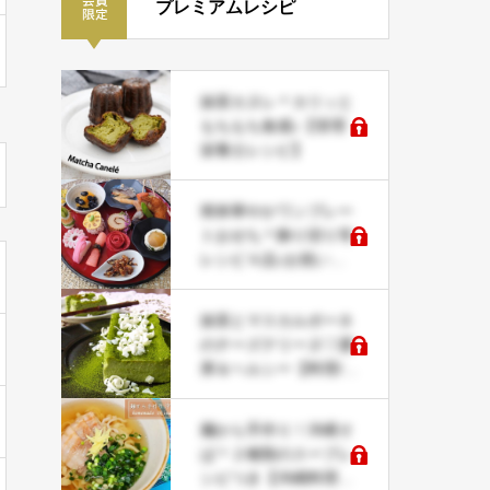
プレミアムレシピ
抹茶カヌレ＊カリッと
もちもち食感♪【管理
栄養士レシピ】
簡単華やかワンプレー
トおせち＊飾り切り等
レシピ４品♪お祝い事
にも
抹茶とマスカルポーネ
のチーズテリーヌ♡濃
厚＆ヘルシー【料理/食
文化研究家レシピ】
麺から手作り！沖縄そ
ば＊２種類のスープレ
シピつき【沖縄料理研