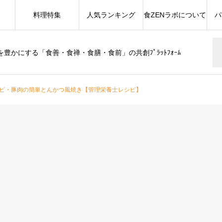
料理特集
人気ランキング
食ZENラボについて
パ
豊かにする「食善・食禅・食膳・食前」の共創ﾌﾟﾗｯﾄﾌｫｰﾑ
ピ・豚肉の簡単とんかつ風焼き【管理栄養士レシピ】