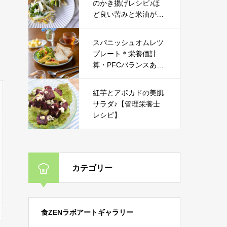
のかき揚げレシピ♪ほ
ど良い苦みと米油が相
性抜群
スパニッシュオムレツ
プレート＊栄養価計
算・PFCバランスあり
【みんなのレシピ】
紅芋とアボカドの美肌
サラダ♪【管理栄養士
レシピ】
カテゴリー
食ZENラボアートギャラリー