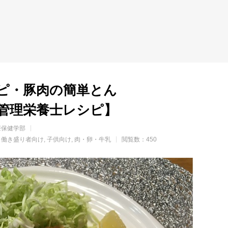
ピ・豚肉の簡単とん
管理栄養士レシピ】
療保健学部
働き盛り者向け
子供向け
肉・卵・牛乳
閲覧数：450