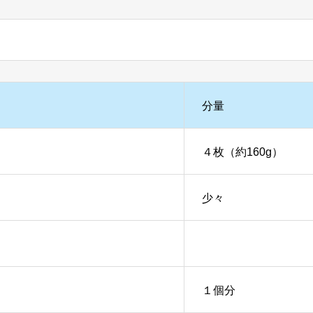
分量
４枚（約160g）
少々
１個分