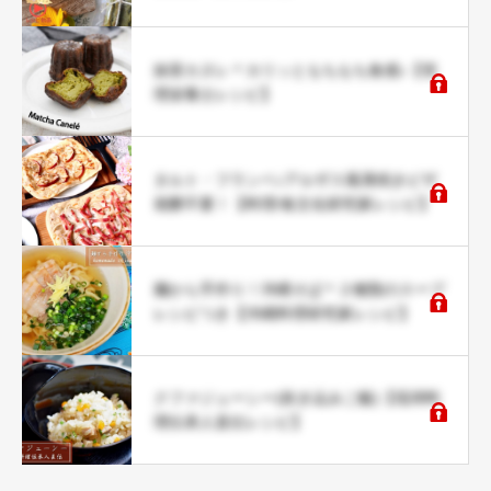
抹茶カヌレ＊カリッともちもち食感♪【管
理栄養士レシピ】
タルト・フランベ♪アルザス風薄焼きピザ
発酵不要！【料理/食文化研究家レシピ】
麺から手作り！沖縄そば＊２種類のスープ
レシピつき【沖縄料理研究家レシピ】
クファジューシー(炊き込みご飯)【琉球料
理伝承人直伝レシピ】