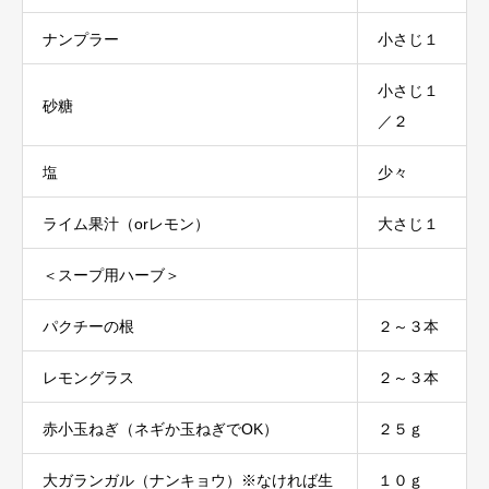
ナンプラー
小さじ１
小さじ１
砂糖
／２
塩
少々
ライム果汁（orレモン）
大さじ１
＜スープ用ハーブ＞
パクチーの根
２～３本
レモングラス
２～３本
赤小玉ねぎ（ネギか玉ねぎでOK）
２５ｇ
大ガランガル（ナンキョウ）※なければ生
１０ｇ