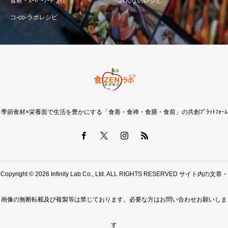
食材・ｽｰﾊﾟｰﾌｰﾄﾞ別
みんなのレシピ
コ-co-ラボレシピ
季節食材×栄養面で生活を豊かにする「食善・食禅・食膳・食前」の共創ﾌﾟﾗｯﾄﾌｫｰﾑ
Copyright © 2026 Infinity Lab Co., Ltd. ALL RIGHTS RESERVED サイト内の文章・
画像の無断転載及び複製等は禁じております。必要な方はお問い合わせお願いしま
す