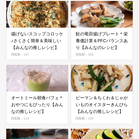
揚げないスコップコロッケ
鮭の竜田揚げプレート＊栄
♪さくさく簡単＆美味しい
養価計算＆PFCバランスあ
【みんなの推しレシピ】
り【みんなのレシピ】
閲覧数：197
閲覧数：180
オートミール朝食パフェ＊
ピーマン＆ちくわ＆じゃが
おやつにもぴったり【みん
いものオイスターきんぴら
なの推しレシピ】
【みんなの推しレシピ】
閲覧数：124
閲覧数：100