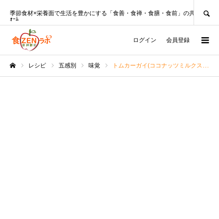
SEARCH
季節食材×栄養面で生活を豊かにする「食善・食禅・食膳・食前」の共創ﾌﾟﾗｯﾄﾌ
ｫｰﾑ
ログイン
会員登録
レシピ
五感別
味覚
トムカーガイ(ココナッツミルクスープ：タイ料理)【みんなのレシピ】
ホーム