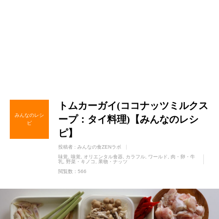
トムカーガイ(ココナッツミルクス
みんなのレシ
ープ：タイ料理)【みんなのレシ
ピ
ピ】
投稿者 :
みんなの食ZENラボ
味覚
嗅覚
オリエンタル食器
カラフル
ワールド
肉・卵・牛
乳
野菜・キノコ
果物・ナッツ
閲覧数：566