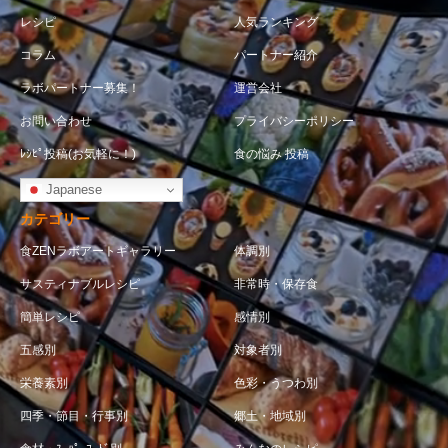
レシピ
人気ランキング
コラム
パートナー紹介
ラボパートナー募集！
運営会社
お問い合わせ
プライバシーポリシー
ﾚｼﾋﾟ投稿(お気軽に！)
食の悩み 投稿
Japanese
カテゴリー
食ZENラボアートギャラリー
体調別
サスティナブルレシピ
非常時・保存食
簡単レシピ
感情別
五感別
対象者別
栄養素別
色彩・うつわ別
四季・節目・行事別
郷土・地域別