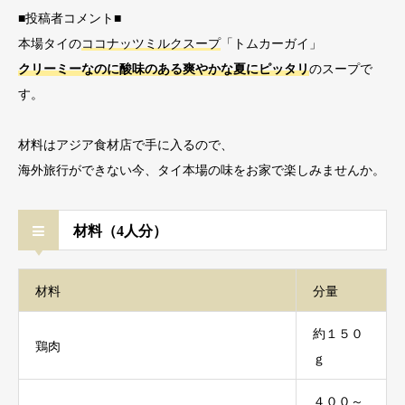
■投稿者コメント■
本場タイの
ココナッツミルクスープ
「トムカーガイ」
クリーミーなのに酸味のある爽やかな夏にピッタリ
のスープで
す。
材料はアジア食材店で手に入るので、
海外旅行ができない今、タイ本場の味をお家で楽しみませんか。
材料（4人分）
材料
分量
約１５０
鶏肉
ｇ
４００～