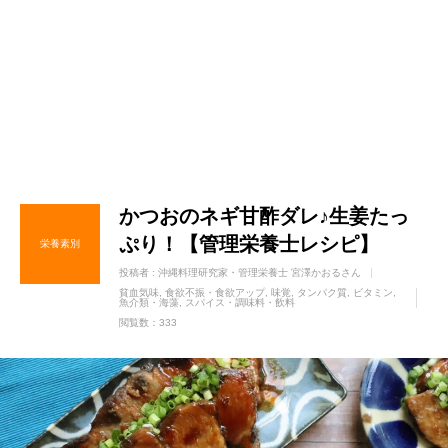
かつおのネギ甘酢ダレ♪生姜たっ
ぷり！【管理栄養士レシピ】
栄養素別
投稿者 :
沖縄料理研究家・管理栄養士 宮澤かおるさん
貧血気味
食欲不振・食欲アップ
味覚
タンパク質
ビタミン
魚介類・海藻
スパイス・調味料・飲料
閲覧数：333