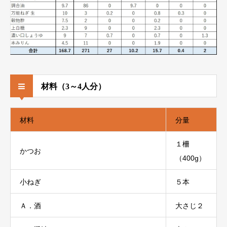
材料（3～4人分）
材料
分量
１柵
かつお
（400g）
小ねぎ
５本
Ａ．酒
大さじ２