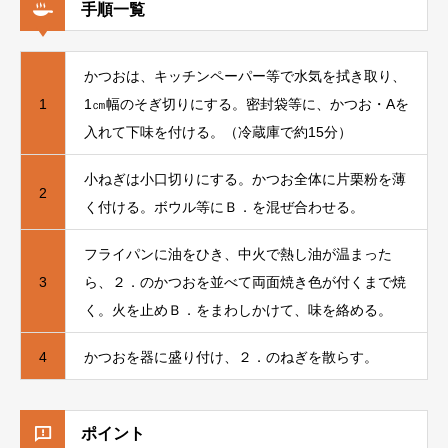
手順一覧
かつおは、キッチンペーパー等で水気を拭き取り、
1
1㎝幅のそぎ切りにする。密封袋等に、かつお・Aを
入れて下味を付ける。（冷蔵庫で約15分）
小ねぎは小口切りにする。かつお全体に片栗粉を薄
2
く付ける。ボウル等にＢ．を混ぜ合わせる。
フライパンに油をひき、中火で熱し油が温まった
3
ら、２．のかつおを並べて両面焼き色が付くまで焼
く。火を止めＢ．をまわしかけて、味を絡める。
4
かつおを器に盛り付け、２．のねぎを散らす。
ポイント