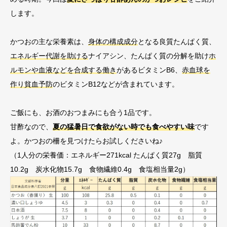
します。
かつおの主な栄養素は、
身体の構成成分
となる良質たんぱく質、
エネルギー代謝を助ける
ナイアシン、たんぱく質の分解を助け
ホ
ルモンや血液などを合成する働き
があるビタミンB6、
赤血球を
作り貧血予防
のビタミンB12などが含まれています。
ご飯にも、お酒のおつまみにも合う1品です。
甘酢なので、
夏の猛暑日で食欲がない時でも食べやすい味
です
よ。かつおの柵を見つけたらお試しくださいね♪
（1人分の栄養価：エネルギー271kcal たんぱく質27g 脂質
10.2g 炭水化物15.7g 食物繊維0.4g 食塩相当量2g）