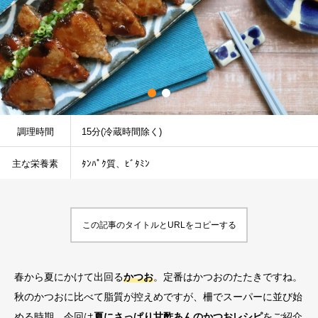
調理時間
15分(冷蔵時間除く)
主な栄養素
ﾀﾝﾊﾟｸ質、ﾋﾞﾀﾐﾝ
この記事のタイトルとURLをコピーする
春から夏にかけて出回る
かつお
。定番はかつおのたたきですね。
秋のかつおに比べて脂質が控えめですが、柵でスーパーに並び始
める時期。今回は
夏にさっぱり甘酢あんのかつおレシピ
をご紹介