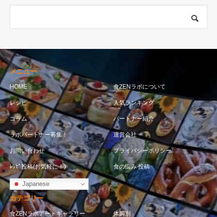
メニュー
HOME
食ZENラボについて
レシピ
人気ランキング
コラム
パートナー紹介
ラボパートナー募集！
運営会社
お問い合わせ
プライバシーポリシー
ﾚｼﾋﾟ投稿(お気軽に！)
食の悩み 投稿
Japanese
カテゴリー
食ZENラボアートギャラリー
体調別