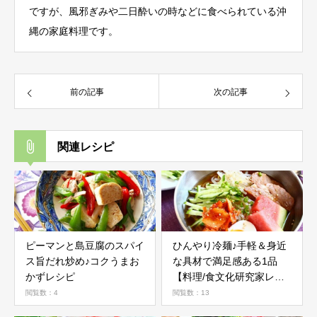
ですが、風邪ぎみや二日酔いの時などに食べられている沖
縄の家庭料理です。
前の記事
次の記事
関連レシピ
ピーマンと島豆腐のスパイ
ひんやり冷麺♪手軽＆身近
ス旨だれ炒め♪コクうまお
な具材で満足感ある1品
かずレシピ
【料理/食文化研究家レシ
ピ】
閲覧数：4
閲覧数：13