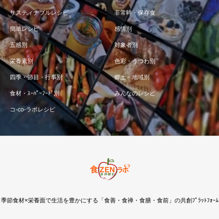
サスティナブルレシピ
非常時・保存食
簡単レシピ
感情別
五感別
対象者別
栄養素別
色彩・うつわ別
四季・節目・行事別
郷土・地域別
食材・ｽｰﾊﾟｰﾌｰﾄﾞ別
みんなのレシピ
コ-co-ラボレシピ
季節食材×栄養面で生活を豊かにする「食善・食禅・食膳・食前」の共創ﾌﾟﾗｯﾄﾌｫｰﾑ