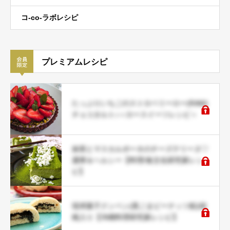
コ-co-ラボレシピ
プレミアムレシピ
たっぷりいちごのストロベリーロー(RAW)
チョコタルト♪＜ロースイーツレシピ＞
抹茶とマスカルポーネのチーズテリーヌ♡
濃厚＆ヘルシー【料理/食文化研究家レシ
ピ】
琉球菓子クンペン(黒ごまピーナッツ餡)胡
桃入り【沖縄料理研究家レシピ】