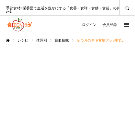
SEARCH
季節食材×栄養面で生活を豊かにする「食善・食禅・食膳・食前」の共創ﾌﾟﾗｯﾄﾌ
ｫｰﾑ
ログイン
会員登録
レシピ
体調別
貧血気味
かつおのネギ甘酢ダレ♪生姜たっぷり！【管理栄養士レシピ】
ホーム