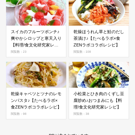
スイカのフルーツポンチ♪
乾燥ほうれん草と鮭のだし
爽やかシロップと寒天入り
茶漬け♪【たべるラボ×食
【料理/食文化研究家レシ
ZENラボコラボレシピ】
ピ】
閲覧数：23
閲覧数：108
乾燥キャベツとツナのレモ
小松菜とひき肉のくずし豆
ンパスタ♪【たべるラボ×
腐炒め♪おつまみにも【料
食ZENラボコラボレシピ】
理/食文化研究家レシピ】
閲覧数：98
閲覧数：38