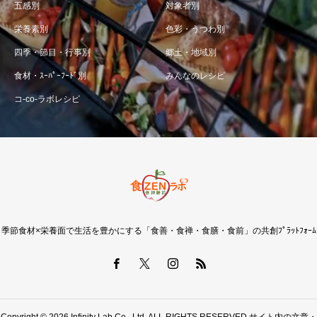
五感別
対象者別
栄養素別
色彩・うつわ別
四季・節目・行事別
郷土・地域別
食材・ｽｰﾊﾟｰﾌｰﾄﾞ別
みんなのレシピ
コ-co-ラボレシピ
季節食材×栄養面で生活を豊かにする「食善・食禅・食膳・食前」の共創ﾌﾟﾗｯﾄﾌｫｰﾑ