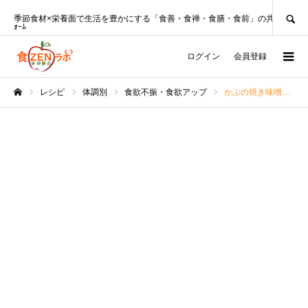
SEARCH
季節食材×栄養面で生活を豊かにする「食善・食禅・食膳・食前」の共創ﾌﾟﾗｯﾄﾌ
ｫｰﾑ
ログイン
会員登録
レシピ
体調別
食欲不振・食欲アップ
かぶの焼き味噌雑炊レシピ＊たっぷり生姜でポカポカ♪
ホーム