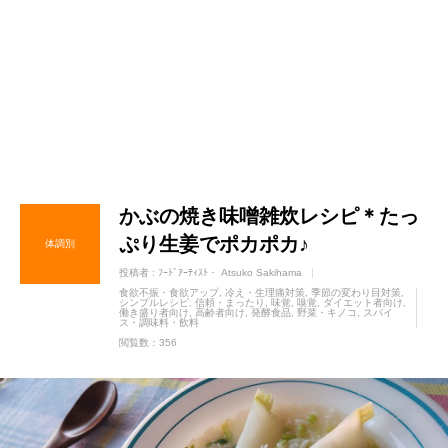
かぶの焼き味噌雑炊レシピ＊たっ
ぷり生姜でポカポカ♪
体調別
投稿者 :
ﾌｰﾄﾞｱｰﾃｨｽﾄ・ Atsuko Sakihama
食欲不振・食欲アップ
冷え・生理痛対策
季節の変わり目対策
シンプルレシピ
信頼・まったり
味覚
嗅覚
ダイエット者向け
働き盛り者向け
高齢者向け
発酵食品
野菜・キノコ
スパイ
ス・調味料・飲料
閲覧数：356