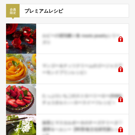
プレミアムレシピ
ルビーの琥珀糖☆食 meets jewelryシリー
ズ☆
マンゴー＆ナッツクリームのゴージャスア
ーモンドプリンレシピ♪
たっぷりいちごのストロベリーロー(RAW)
チョコタルト♪＜ロースイーツレシピ＞
抹茶とマスカルポーネのチーズテリーヌ♡
濃厚＆ヘルシー【料理/食文化研究家レシ