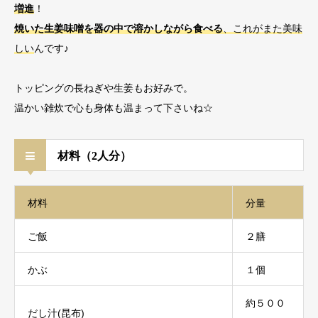
増進
！
焼いた生姜味噌を器の中で溶かしながら食べる
、これがまた美味
しい
んです♪
トッピングの長ねぎや生姜もお好みで。
温かい雑炊で心も身体も温まって下さいね☆
材料（2人分）
材料
分量
ご飯
２膳
かぶ
１個
約５００
だし汁(昆布)