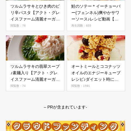
ツルムラサキとひき肉のピ
鮭のソテー＊イーチョーバ
リ辛パスタ【アクト・グレ
ー(フェンネル)爽やかサワ
イスファーム清麗オーガニ
ーソース♪レシピ動画【沖
ック野菜活用レシピ】
縄料理研究家レシピ】
閲覧数：76
再生回数：655
ツルムラサキの翡翠スープ
オートミールとココナッツ
♪素麺入り【アクト・グレ
オイルのエナジーキューブ
イスファーム清麗オーガニ
レシピ♪ダイエット時にお
ック野菜活用レシピ】
すすめ
閲覧数：74
閲覧数：1591
– PRが含まれています-