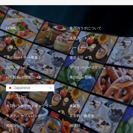
メニュー
HOME
食ZENラボについて
レシピ
人気ランキング
コラム
パートナー紹介
ラボパートナー募集！
運営会社
お問い合わせ
プライバシーポリシー
ﾚｼﾋﾟ投稿(お気軽に！)
食の悩み 投稿
Japanese
カテゴリー
食ZENラボアートギャラリー
体調別
サスティナブルレシピ
非常時・保存食
簡単レシピ
感情別