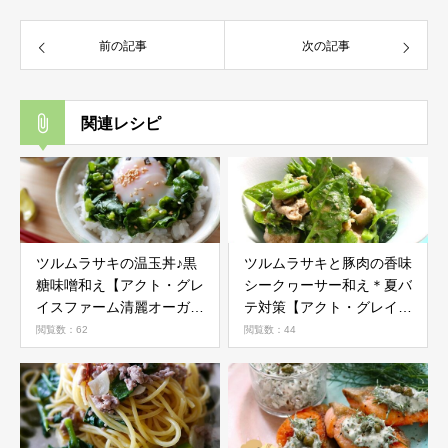
前の記事
次の記事
関連レシピ
ツルムラサキの温玉丼♪黒
ツルムラサキと豚肉の香味
糖味噌和え【アクト・グレ
シークヮーサー和え＊夏バ
イスファーム清麗オーガニ
テ対策【アクト・グレイス
ック野菜活用レシピ】
ファーム清麗オーガニック
閲覧数：62
閲覧数：44
野菜活用レシピ】