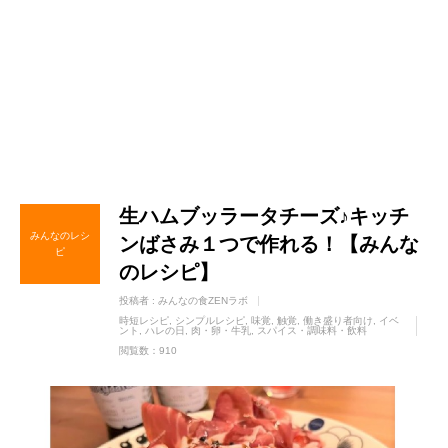
生ハムブッラータチーズ♪キッチ
みんなのレシ
ンばさみ１つで作れる！【みんな
ピ
のレシピ】
投稿者 :
みんなの食ZENラボ
時短レシピ
シンプルレシピ
味覚
触覚
働き盛り者向け
イベ
ント
ハレの日
肉・卵・牛乳
スパイス・調味料・飲料
閲覧数：910