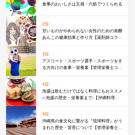
食事のおいしさは五感・六処でつくられる
2位
甘いものがやめられない女性のための発酵
あんこの健康効果と作り方【薬剤師コラ
ム】
3位
アスリート・スポーツ選手・スポーツをす
る方向けの食事・栄養素【管理栄養士コラ
ム】
4位
泡盛は飲むだけではなく料理にもおススメ
♪-泡盛の歴史・栄養素まで-【沖縄料理研
究家コラム】
5位
沖縄県の食文化に繋がる『琉球料理』がう
まれた歴史・背景について【管理栄養士コ
ラム】