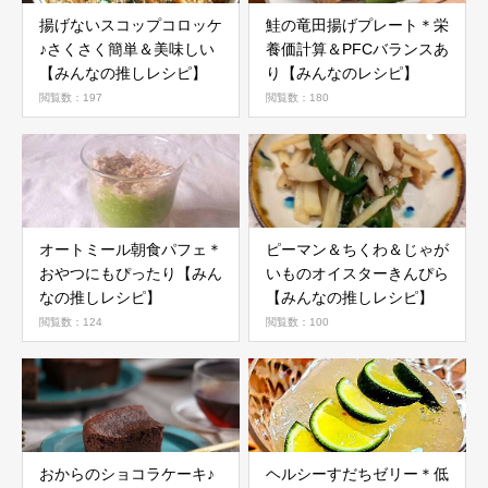
揚げないスコップコロッケ
鮭の竜田揚げプレート＊栄
♪さくさく簡単＆美味しい
養価計算＆PFCバランスあ
【みんなの推しレシピ】
り【みんなのレシピ】
閲覧数：197
閲覧数：180
オートミール朝食パフェ＊
ピーマン＆ちくわ＆じゃが
おやつにもぴったり【みん
いものオイスターきんぴら
なの推しレシピ】
【みんなの推しレシピ】
閲覧数：124
閲覧数：100
おからのショコラケーキ♪
ヘルシーすだちゼリー＊低