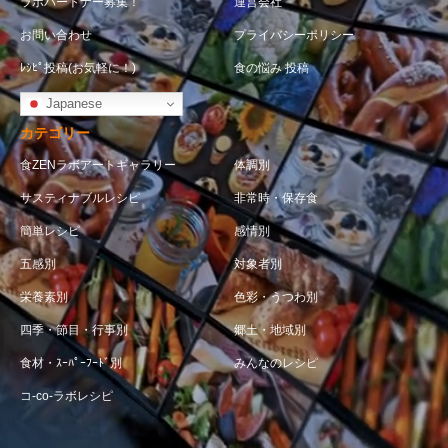
ラボパートナー募集！
運営会社
お問い合わせ
プライバシーポリシー
ﾚｼﾋﾟ投稿(お気軽に！)
食の悩み 投稿
Japanese
カテゴリー
食ZENラボアートギャラリー
体調別
サスティナブルレシピ
非常時・保存食
簡単レシピ
感情別
五感別
対象者別
栄養素別
色彩・うつわ別
四季・節目・行事別
郷土・地域別
食材・ｽｰﾊﾟｰﾌｰﾄﾞ別
みんなのレシピ
コ-co-ラボレシピ