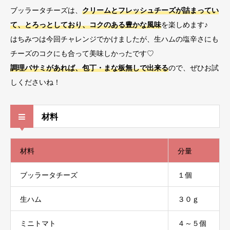
ブッラータチーズは、
ク
リームとフレッシュチーズが詰まってい
て、とろっとしており、コクのある豊かな風味
を楽しめます♪
はちみつは今回チャレンジでかけましたが、生ハムの塩辛さにも
チーズのコクにも合って美味しかったです♡
調理バサミがあれば、包丁・まな板無しで出来る
ので、ぜひお試
しくださいね！
材料
材料
分量
ブッラータチーズ
１個
生ハム
３０ｇ
ミニトマト
４～５個