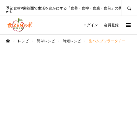
SEARCH
季節食材×栄養面で生活を豊かにする「食善・食禅・食膳・食前」の共創ﾌﾟﾗｯﾄﾌ
ｫｰﾑ
ログイン
会員登録
レシピ
簡単レシピ
時短レシピ
生ハムブッラータチーズ♪キッチンばさみ１つで作れる！【みんなのレシピ】
ホーム