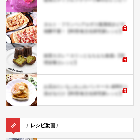
タルト・フランベ♪アルザス風薄焼きピザ
発酵不要！【料理/食文化研究家レシピ】
抹茶カヌレ＊カリッともちもち食感♪【管
理栄養士レシピ】
お店みたいなふわふわパンケーキ♪材料5つ
混ぜるだけ【料理/食文化研究家レシピ】
♬レシピ動画♬