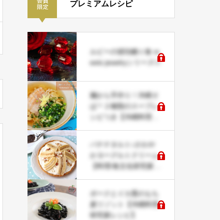
プレミアムレシピ
ルビーの琥珀糖☆食 m
eets jewelryシリーズ☆
麺から手作り！沖縄そ
ば＊２種類のスープレ
シピつき【沖縄料理研
究家レシピ】
バナナタルト♪さわや
かヨーグルトクリーム
【料理/食文化研究家レ
シピ】
ポークとイカ墨のもち
麦リゾット【沖縄料理
研究家レシピ】