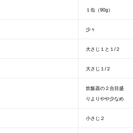
１缶（90g）
少々
大さじ１と１/２
大さじ１/２
炊飯器の２合目盛
りよりやや少なめ
小さじ２