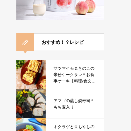
おすすめ！？レシピ
サツマイモ＆きのこの
米粉ケークサレ＊お食
事ケーキ【料理/食文化
研究家レシピ】
アマゴの蒸し姿寿司＊
もち麦入り
キクラゲと豆もやしの