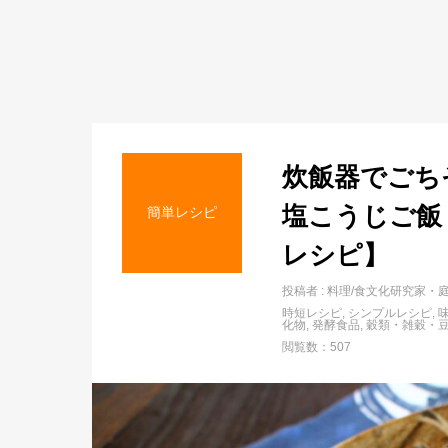
炊飯器でごち
塩こうじご飯
簡単レシピ
レシピ】
投稿者 :
料理/食文化研究家・
時短レシピ
シンプルレシピ
化物
発酵食品
穀類・雑穀・
閲覧数：507