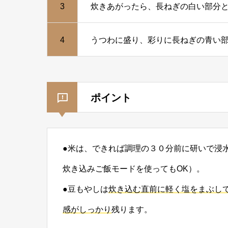
3
炊きあがったら、長ねぎの白い部分
4
うつわに盛り、彩りに長ねぎの青い
ポイント
●米は、できれば調理の３０分前に研いで浸
炊き込みご飯モードを使ってもOK）。
●豆もやしは
炊き込む直前に軽く塩をまぶし
感がしっかり
残ります。