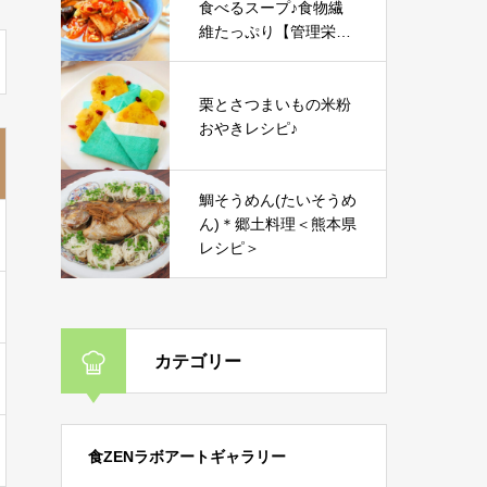
食べるスープ♪食物繊
維たっぷり【管理栄養
士レシピ】
栗とさつまいもの米粉
おやきレシピ♪
鯛そうめん(たいそうめ
ん)＊郷土料理＜熊本県
レシピ＞
カテゴリー
食ZENラボアートギャラリー