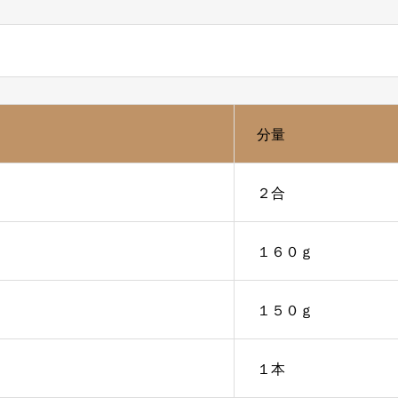
分量
２合
１６０ｇ
１５０ｇ
１本