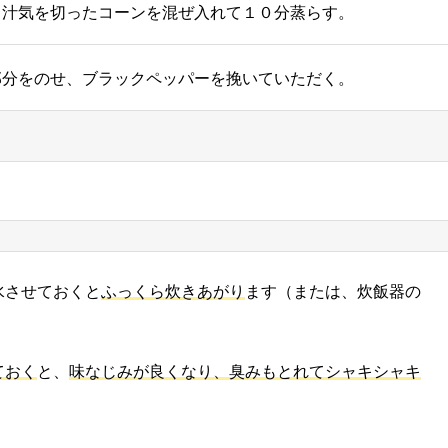
と汁気を切ったコーンを混ぜ入れて１０分蒸らす。
部分をのせ、ブラックペッパーを挽いていただく。
水させておくと
ふっくら炊きあがり
ます（または、炊飯器の
ておく
と、
味なじみが良くなり、臭みもとれてシャキシャキ