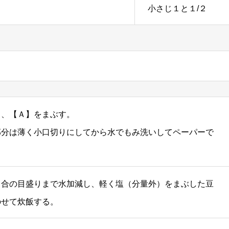
小さじ１と１/２
り、【Ａ】をまぶす。
部分は薄く小口切りにしてから水でもみ洗いしてペーパーで
２合の目盛りまで水加減し、軽く塩（分量外）をまぶした豆
のせて炊飯する。