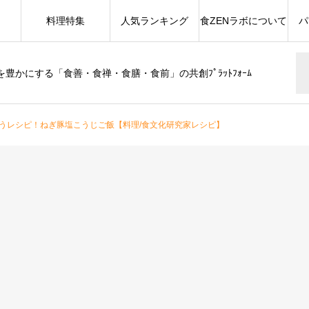
料理特集
人気ランキング
食ZENラボについて
パ
豊かにする「食善・食禅・食膳・食前」の共創ﾌﾟﾗｯﾄﾌｫｰﾑ
うレシピ！ねぎ豚塩こうじご飯【料理/食文化研究家レシピ】