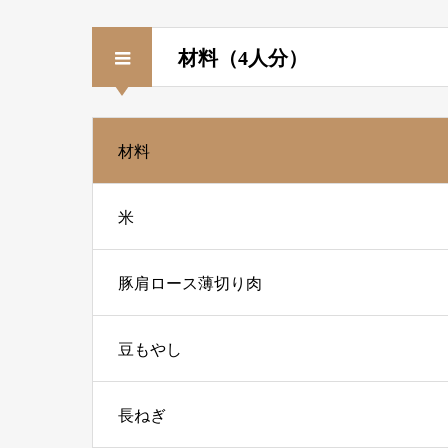
材料（4人分）
材料
米
豚肩ロース薄切り肉
豆もやし
長ねぎ