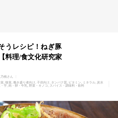
そうレシピ！ねぎ豚
【料理/食文化研究家
庭乃桃さん
味覚
嗅覚
働き盛り者向け
子供向け
タンパク質
ビタミン
ミネラル
炭水
豆・芋
肉・卵・牛乳
野菜・キノコ
スパイス・調味料・飲料