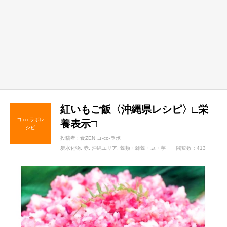
紅いもご飯〈沖縄県レシピ〉□栄
コ-co-ラボレ
養表示□
シピ
投稿者 :
食ZEN コ-co-ラボ
炭水化物
赤
沖縄エリア
穀類・雑穀・豆・芋
閲覧数：413