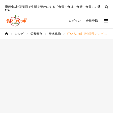
SEARCH
季節食材×栄養面で生活を豊かにする「食善・食禅・食膳・食前」の共創ﾌﾟﾗｯﾄﾌ
ｫｰﾑ
ログイン
会員登録
レシピ
栄養素別
炭水化物
紅いもご飯〈沖縄県レシピ〉□栄養表示□
ホーム