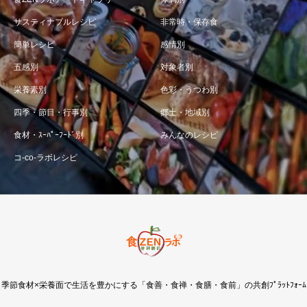
サスティナブルレシピ
非常時・保存食
簡単レシピ
感情別
五感別
対象者別
栄養素別
色彩・うつわ別
四季・節目・行事別
郷土・地域別
食材・ｽｰﾊﾟｰﾌｰﾄﾞ別
みんなのレシピ
コ-co-ラボレシピ
季節食材×栄養面で生活を豊かにする「食善・食禅・食膳・食前」の共創ﾌﾟﾗｯﾄﾌｫｰﾑ