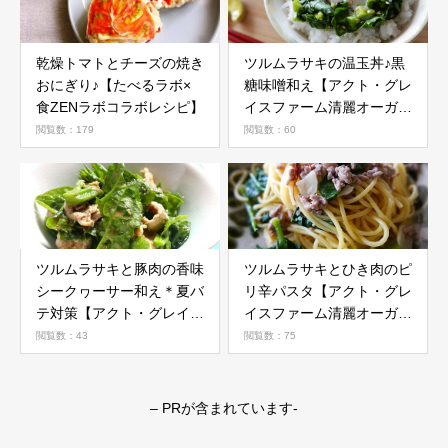
乾燥トマトとチーズの焼き
ツルムラサキの温玉丼♪黒
おにぎり♪【たべるラボ×
糖味噌和え【アクト・グレ
食ZENラボコラボレシピ】
イスファーム清麗オーガニ
ック野菜活用レシピ】
閲覧数：179
閲覧数：60
ツルムラサキと豚肉の香味
ツルムラサキとひき肉のピ
シークヮーサー和え＊夏バ
リ辛パスタ【アクト・グレ
テ対策【アクト・グレイス
イスファーム清麗オーガニ
ファーム清麗オーガニック
ック野菜活用レシピ】
閲覧数：43
閲覧数：75
野菜活用レシピ】
– PRが含まれています-