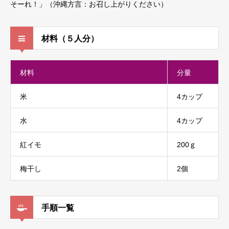
そーれ！」（沖縄方言：お召し上がりください）
材料（５人分）
材料
分量
米
4カップ
水
4カップ
紅イモ
200ｇ
梅干し
2個
手順一覧