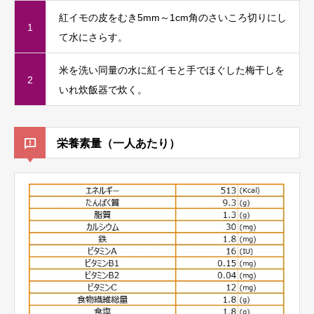
紅イモの皮をむき5mm～1cm角のさいころ切りにし
1
て水にさらす。
米を洗い同量の水に紅イモと手でほぐした梅干しを
2
いれ炊飯器で炊く。
栄養素量（一人あたり）