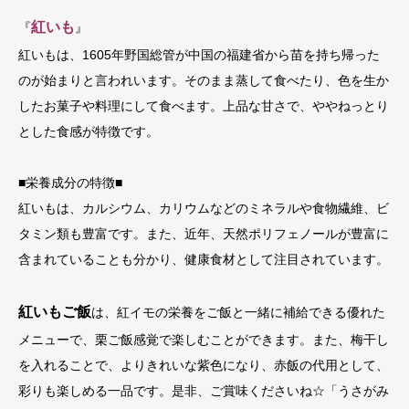
紅いも
『
』
紅いもは、1605年野国総管が中国の福建省から苗を持ち帰った
のが始まりと言われいます。そのまま蒸して食べたり、色を生か
したお菓子や料理にして食べます。上品な甘さで、ややねっとり
とした食感が特徴です。
■栄養成分の特徴■
紅いもは、カルシウム、カリウムなどのミネラルや食物繊維、ビ
タミン類も豊富です。また、近年、天然ポリフェノールが豊富に
含まれていることも分かり、健康食材として注目されています。
紅いもご飯
は、紅イモの栄養をご飯と一緒に補給できる優れた
メニューで、栗ご飯感覚で楽しむことができます。また、梅干し
を入れることで、よりきれいな紫色になり、赤飯の代用として、
彩りも楽しめる一品です。是非、ご賞味くださいね☆「うさがみ