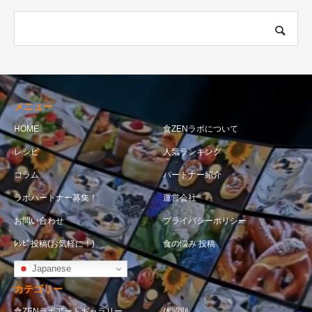
メニュー
HOME
食ZENラボについて
レシピ
人気ランキング
コラム
パートナー紹介
ラボパートナー募集！
運営会社
お問い合わせ
プライバシーポリシー
ﾚｼﾋﾟ投稿(お気軽に！)
食の悩み 投稿
Japanese
カテゴリー
食ZENラボアートギャラリー
体調別