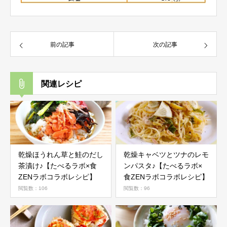
前の記事
次の記事
関連レシピ
乾燥ほうれん草と鮭のだし
乾燥キャベツとツナのレモ
茶漬け♪【たべるラボ×食
ンパスタ♪【たべるラボ×
ZENラボコラボレシピ】
食ZENラボコラボレシピ】
閲覧数：106
閲覧数：96