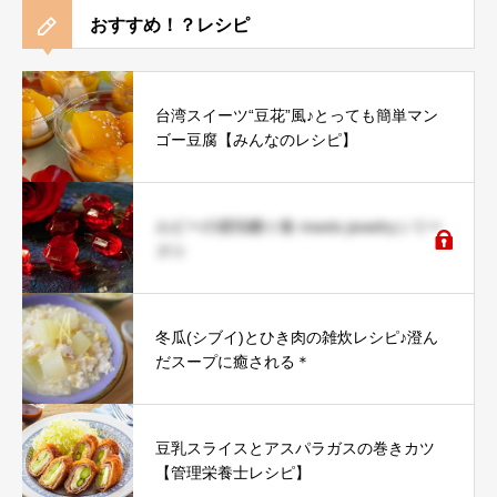
おすすめ！？レシピ
台湾スイーツ“豆花”風♪とっても簡単マン
ゴー豆腐【みんなのレシピ】
ルビーの琥珀糖☆食 meets jewelryシリー
ズ☆
冬瓜(シブイ)とひき肉の雑炊レシピ♪澄ん
だスープに癒される＊
豆乳スライスとアスパラガスの巻きカツ
【管理栄養士レシピ】