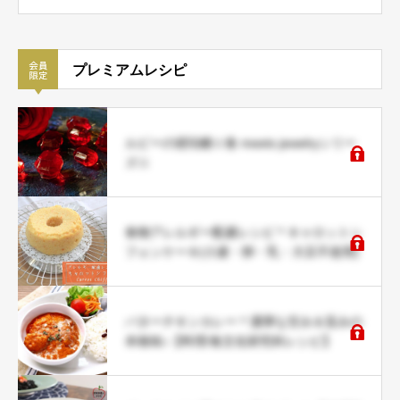
プレミアムレシピ
ルビーの琥珀糖☆食 meets jewelryシリー
ズ☆
食物アレルギー配慮レシピ＊キャロットシ
フォンケーキ(小麦・卵・乳・大豆不使用)
バターチキンカレー＊濃厚な甘み＆旨みの
本格味♪【料理/食文化研究科レシピ】