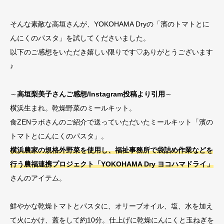
そんな素敵な高垣さんが、YOKOHAMA Dryの「濱のトマトとに
んにくのパスタ」を試してくださいました。
以下のご感想をいただき嬉しい限りです♡ありがとうございます
♪
～
高垣梨美子さんご感想/Instagram投稿より引用
～
横浜生まれ。乾燥野菜のミールキット。⁡
食ZENラボさんのご紹介で送っていただいたミールキット「濱の
トマトとにんにくのパスタ」。⁡⁡
横浜農家の規格外野菜を使用し、福祉事務所で袋詰め作業などを
行う農福連携プロジェクト「YOKOHAMA Dry ヨコハマドライ」
さんのアイテム。⁡
鮮やかな乾燥トマトとパスタに、オリーブオイル、塩、水を加え
て火にかけ、蓋をして約10分。仕上げに乾燥にんにくと玉ねぎを