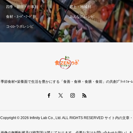
四季・節目・行事別
郷土・地域別
食材・ｽｰﾊﾟｰﾌｰﾄﾞ別
みんなのレシピ
コ-co-ラボレシピ
季節食材×栄養面で生活を豊かにする「食善・食禅・食膳・食前」の共創ﾌﾟﾗｯﾄﾌｫｰﾑ
Copyright © 2026 Infinity Lab Co., Ltd. ALL RIGHTS RESERVED サイト内の文章・
画像の無断転載及び複製等は禁じております。必要な方はお問い合わせお願いしま