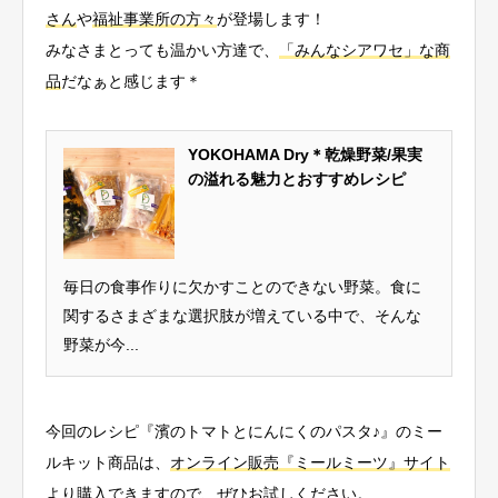
さん
や
福祉事業所の方々
が登場します！
みなさまとっても温かい方達で、
「みんなシアワセ」な商
品
だなぁと感じます＊
YOKOHAMA Dry＊乾燥野菜/果実
の溢れる魅力とおすすめレシピ
毎日の食事作りに欠かすことのできない野菜。食に
関するさまざまな選択肢が増えている中で、そんな
野菜が今...
今回のレシピ『濱のトマトとにんにくのパスタ♪』のミー
ルキット商品は、
オンライン販売『ミールミーツ』サイト
より購入できます
ので、ぜひお試しください。