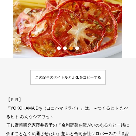
この記事のタイトルとURLをコピーする
【ＰＲ】
『YOKOHAMA Dry（ヨコハマドライ）』は、～つくるヒト たべ
るヒト みんなシアワセ～
干し野菜研究家澤井香予の『余剰野菜を障がいのある方と一緒に
余すことなく流通させたい』想いと合同会社グロバースの『食品