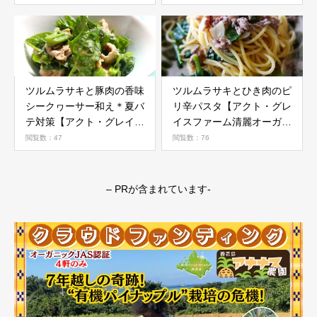
ツルムラサキと豚肉の香味
ツルムラサキとひき肉のピ
シークヮーサー和え＊夏バ
リ辛パスタ【アクト・グレ
テ対策【アクト・グレイス
イスファーム清麗オーガニ
ファーム清麗オーガニック
ック野菜活用レシピ】
閲覧数：47
閲覧数：76
野菜活用レシピ】
– PRが含まれています-