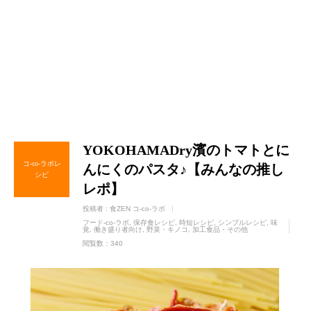
YOKOHAMADry濱のトマトとに
コ-co-ラボレ
んにくのパスタ♪【みんなの推し
シピ
レポ】
投稿者 :
食ZEN コ-co-ラボ
フード-co-ラボ
保存食レシピ
時短レシピ
シンプルレシピ
味
覚
働き盛り者向け
野菜・キノコ
加工食品・その他
閲覧数：340