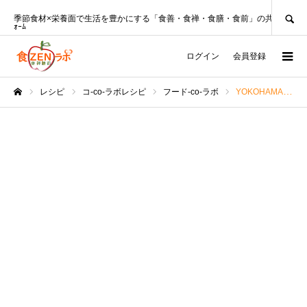
SEARCH
季節食材×栄養面で生活を豊かにする「食善・食禅・食膳・食前」の共創ﾌﾟﾗｯﾄﾌ
ｫｰﾑ
ログイン
会員登録
レシピ
コ-co-ラボレシピ
フード-co-ラボ
YOKOHAMADry濱のトマトとにんにくのパスタ♪【みんなの推しレポ】
ホーム