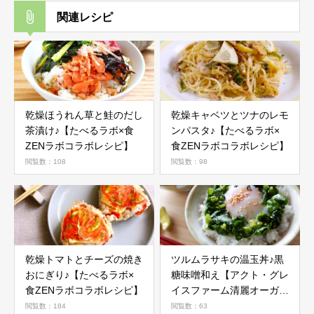
関連レシピ
乾燥ほうれん草と鮭のだし
乾燥キャベツとツナのレモ
茶漬け♪【たべるラボ×食
ンパスタ♪【たべるラボ×
ZENラボコラボレシピ】
食ZENラボコラボレシピ】
閲覧数：108
閲覧数：98
乾燥トマトとチーズの焼き
ツルムラサキの温玉丼♪黒
おにぎり♪【たべるラボ×
糖味噌和え【アクト・グレ
食ZENラボコラボレシピ】
イスファーム清麗オーガニ
ック野菜活用レシピ】
閲覧数：184
閲覧数：63