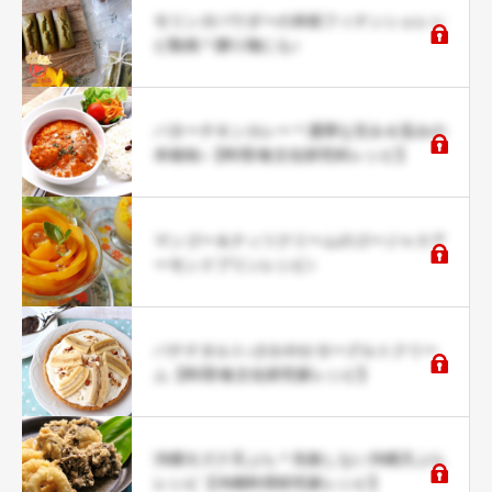
モリンガパウダーの米粉フィナンシェレシ
ピ動画＊贈り物にも♪
バターチキンカレー＊濃厚な甘み＆旨みの
本格味♪【料理/食文化研究科レシピ】
マンゴー＆ナッツクリームのゴージャスア
ーモンドプリンレシピ♪
バナナタルト♪さわやかヨーグルトクリー
ム【料理/食文化研究家レシピ】
沖縄モズク天ぷら＊失敗しない沖縄天ぷら
レシピ【沖縄料理研究家レシピ】