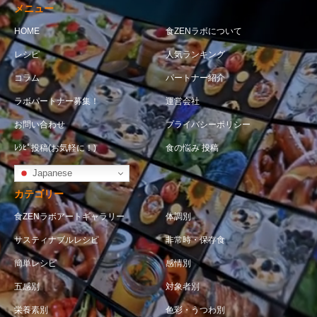
メニュー
HOME
食ZENラボについて
レシピ
人気ランキング
コラム
パートナー紹介
ラボパートナー募集！
運営会社
お問い合わせ
プライバシーポリシー
ﾚｼﾋﾟ投稿(お気軽に！)
食の悩み 投稿
Japanese
カテゴリー
食ZENラボアートギャラリー
体調別
サスティナブルレシピ
非常時・保存食
簡単レシピ
感情別
五感別
対象者別
栄養素別
色彩・うつわ別