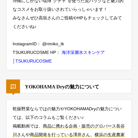
沖縄にしかない琉球"クチャ"を使った泥パックなど魅力的
なコスメをお取り扱いされていらっしゃいます！
みなさんぜひ高垣さんのご投稿やHPもチェックしてみて
くださいね♪
InstagramID： @rimiko_tk
TSUKURUCOSME HP：
海洋深層水スキンケア
│TSUKURUCOSME
YOKOHAMA Dryの魅力について
乾燥野菜ならではの魅力やYOKOHAMADryの魅力につい
ては、以下のコラムもご覧ください♪
掲載動画では、
商品に携わる企画・販売のグロバース長谷
川
さんや
商品開発を行っている澤井さん
、
横浜の生産農家