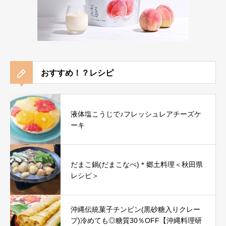
おすすめ！？レシピ
液体塩こうじで♪フレッシュレアチーズケ
ーキ
だまこ鍋(だまこなべ)＊郷土料理＜秋田県
レシピ＞
沖縄伝統菓子チンビン(黒砂糖入りクレー
プ)冷めても◎糖質30％OFF【沖縄料理研