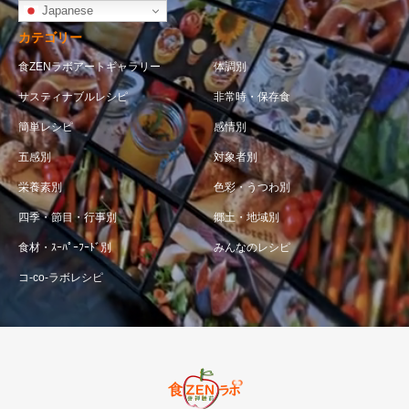
Japanese
カテゴリー
食ZENラボアートギャラリー
体調別
サスティナブルレシピ
非常時・保存食
簡単レシピ
感情別
五感別
対象者別
栄養素別
色彩・うつわ別
四季・節目・行事別
郷土・地域別
食材・ｽｰﾊﾟｰﾌｰﾄﾞ別
みんなのレシピ
コ-co-ラボレシピ