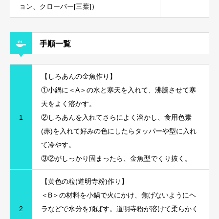
ョン、クローバー[三葉]）
手順一覧
【しろあんの金魚作り】
①小鍋に＜A＞の水と寒天を入れて、沸騰させて寒
天をよく溶かす。
1
②しろあんを入れてさらによく溶かし、食用色素
(赤)を入れて好みの色にしたらタッパーや型に入れ
て冷やす。
③②がしっかり固まったら、金魚型でくり抜く。
【黄色の粒(道明寺粉)作り】
＜B＞の材料を小鍋で火にかけ、焦げないようにヘ
2
ラなどで水分を飛ばす。道明寺粉が溶けて柔らかく