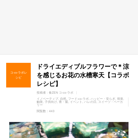
ドライエディブルフラワーで＊涼
コ-co-ラボレ
を感じるお花の水槽寒天【コラボ
シピ
レシピ】
投稿者 :
食ZEN コ-co-ラボ
イノベーティブ
自然
フード-co-ラボ
ハッピー・安らぎ
視覚
触覚
子供向け
青・紫
イベント
ハレの日
スイーツ・ベーカ
リー
閲覧数：443