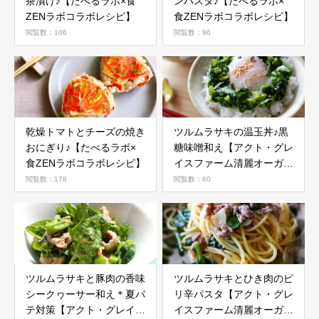
茶漬け♪【たべるラボ×食
ンパスタ♪【たべるラボ×
ZENラボコラボレシピ】
食ZENラボコラボレシピ】
閲覧数：106
閲覧数：96
乾燥トマトとチーズの焼き
ツルムラサキの温玉丼♪黒
おにぎり♪【たべるラボ×
糖味噌和え【アクト・グレ
食ZENラボコラボレシピ】
イスファーム清麗オーガニ
ック野菜活用レシピ】
閲覧数：178
閲覧数：60
ツルムラサキと豚肉の香味
ツルムラサキとひき肉のピ
シークヮーサー和え＊夏バ
リ辛パスタ【アクト・グレ
テ対策【アクト・グレイス
イスファーム清麗オーガニ