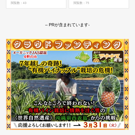
ファーム清麗オーガニック
ック野菜活用レシピ】
閲覧数：43
閲覧数：75
野菜活用レシピ】
– PRが含まれています-