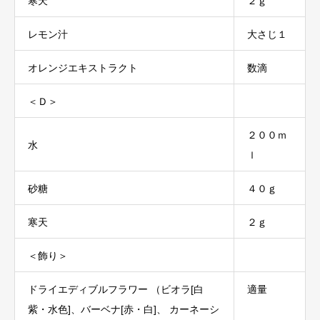
寒天
２ｇ
レモン汁
大さじ１
オレンジエキストラクト
数滴
＜Ｄ＞
２００ｍ
水
ｌ
砂糖
４０ｇ
寒天
２ｇ
＜飾り＞
ドライエディブルフラワー （ビオラ[白
適量
紫・水色]、バーベナ[赤・白]、 カーネーシ