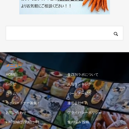
メニュー
HOME
食ZENラボについて
レシピ
人気ランキング
コラム
パートナー紹介
ラボパートナー募集！
運営会社
お問い合わせ
プライバシーポリシー
ﾚｼﾋﾟ投稿(お気軽に！)
食の悩み 投稿