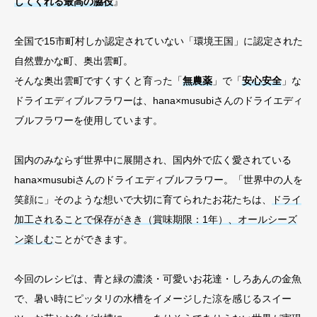
してくれる最高の脇役
』
全国で15市町村しか認定されていない「環境王国」に認定された
自然豊かな町、奥出雲町。
そんな奥出雲町ですくすくと育った「
無農薬
」で「
安心安全
」な
ドライエディブルフラワーは、hana×musubiさんのドライエディ
ブルフラワーを使用しています。
国内のみならず世界中に展開され、国内外で広く愛されている
hana×musubiさんのドライエディブルフラワー。「世界中の人を
笑顔に」そのような想いで大切に育てられたお花たちは、
ドライ
加工されることで保存がきき（賞味期限：1年）、オールシーズ
ン楽しむ
ことができます。
今回のレシピは、青と緑の濃淡・可愛いお花達・しろあんの金魚
で、暑い時にピッタリの水槽をイメージした涼を感じるスイー