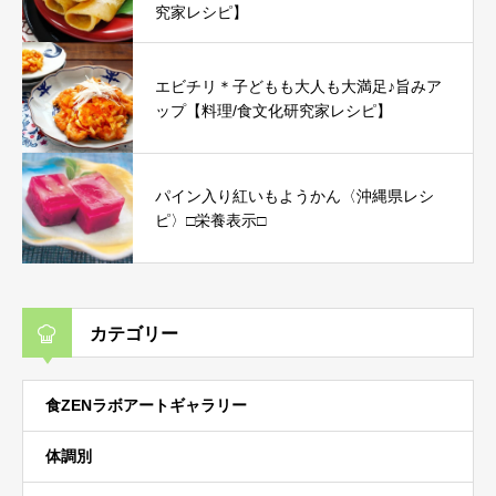
究家レシピ】
エビチリ＊子どもも大人も大満足♪旨みア
ップ【料理/食文化研究家レシピ】
パイン入り紅いもようかん〈沖縄県レシ
ピ〉□栄養表示□
カテゴリー
食ZENラボアートギャラリー
体調別