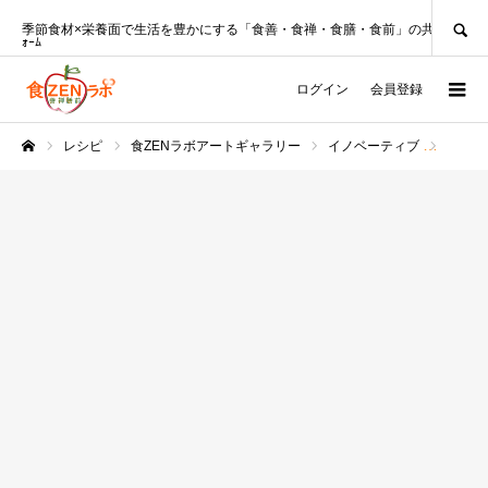
SEARCH
季節食材×栄養面で生活を豊かにする「食善・食禅・食膳・食前」の共創ﾌﾟﾗｯﾄﾌ
ｫｰﾑ
ログイン
会員登録
レシピ
食ZENラボアートギャラリー
イノベーティブ
ドライ
ホーム