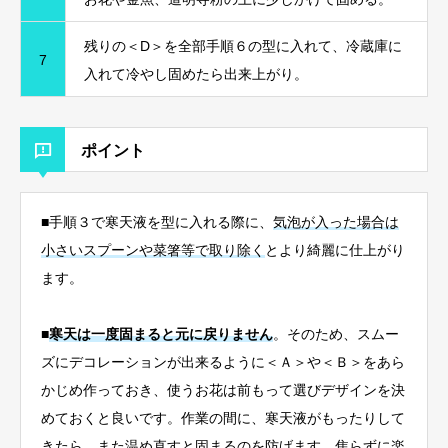
残りの＜D＞を全部手順６の型に入れて、冷蔵庫に
7
入れて冷やし固めたら出来上がり。
ポイント
■手順３で寒天液を型に入れる際に、
気泡が入った場合は
小さいスプーンや菜箸等で取り除く
とより綺麗に仕上がり
ます。
■
寒天は一度固まると元に戻りません
。そのため、スムー
ズにデコレーションが出来るように＜Ａ＞や＜Ｂ＞をあら
かじめ作っておき、使うお花は前もって選びデザインを決
めておくと良いです。作業の間に、寒天液がもったりして
きたら、
また温め直すと固まるのを防げます
。焦らずに楽