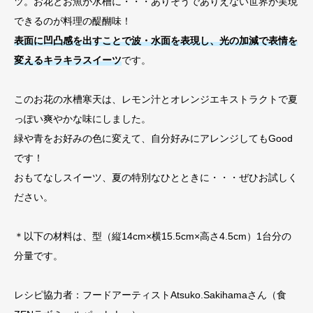
ツ。お花とお魚が水槽に・・・ありそうでありえない世界が実現
できるのが料理の醍醐味！
表面に凹凸感を出すことで波・水面を表現し、光の加減で表情を
変えるキラキラスイーツ
です。
このお花の水槽寒天は、レモン汁とオレンジエキストラクトで夏
っぽい爽やかな味にしました。
緑や青をお好みの色に変えて、自分好みにアレンジしてもGood
です！
おもてなしスイーツ、夏の特別なひとときに・・・ぜひお試しく
ださい。
＊以下の材料は、型（縦14cm×横15.5cm×高さ4.5cm）1台分の
分量です。
レシピ協力者：フードアーティストAtsuko.Sakihamaさん（食