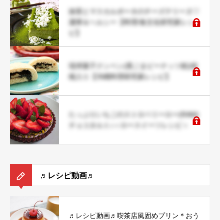
抹茶とマスカルポーネのチーズテリーヌ♡
濃厚＆ヘルシー【料理/食文化研究家レシ
ピ】
琉球菓子クンペン(黒ごまピーナッツ餡)胡
桃入り【沖縄料理研究家レシピ】
たっぷりいちごのストロベリーロー(RAW)
チョコタルト♪＜ロースイーツレシピ＞
♬レシピ動画♬
♬レシピ動画♬喫茶店風固めプリン＊おう