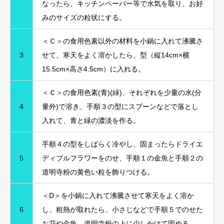
なったら、キッチンペーパー等で水気を取り、お好
みのサイズの粒状にする。
＜Ｃ＞の食用色素以外の材料を小鍋に入れて沸騰さ
3
せて、寒天をよく溶かしたら、型（縦14cm×横
15.5cm×高さ4.5cm）に入れる。
＜Ｃ＞の食用色素(青)(緑)、それぞれを少量の水(分
4
量外)で溶き、手順３の型にスプーンなどで落とし
入れて、青と緑の濃淡を作る。
手順４の型をしばらく冷やし、固まったらドライエ
5
ディブルフラワーをのせ、手順１の金魚と手順２の
道明寺粉の黄色い粒を飾りつける。
＜D＞を小鍋に入れて沸騰させて寒天をよく溶か
6
し、粗熱が取れたら、小さじなどで手順５でのせた
お花や金魚、道明寺粉の上に少しかけて固める。