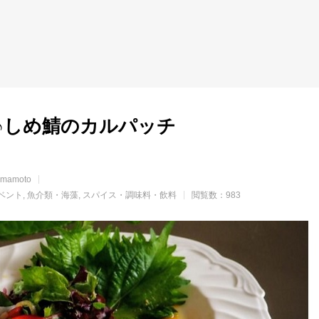
♪しめ鯖のカルパッチ
mamoto
ベント
魚介類・海藻
スパイス・調味料・飲料
閲覧数：983