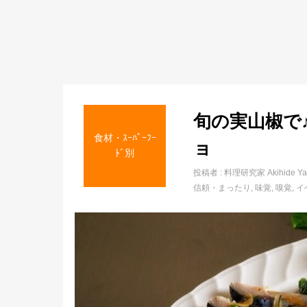
旬の実山椒で
食材・ｽｰﾊﾟｰﾌｰ
ョ
ﾄﾞ別
投稿者 :
料理研究家 Akihide Ya
信頼・まったり
味覚
嗅覚
イ