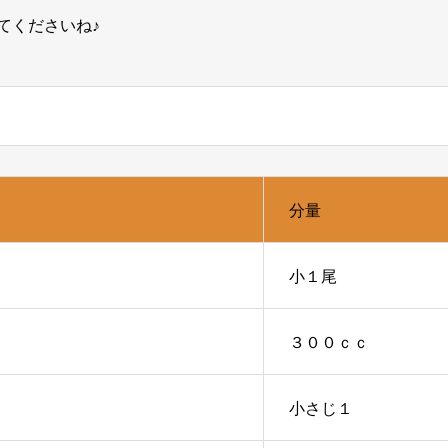
てくださいね♪
分量
小１尾
３００ｃｃ
小さじ１