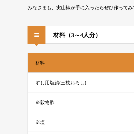
みなさまも、実山椒が手に入ったらぜひ作ってみ
材料（3～4人分）
材料
すし用塩鯖(三枚おろし)
※穀物酢
※塩