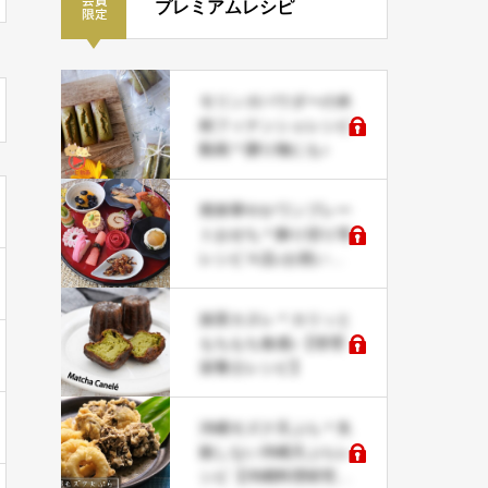
プレミアムレシピ
モリンガパウダーの米
粉フィナンシェレシピ
動画＊贈り物にも♪
簡単華やかワンプレー
トおせち＊飾り切り等
レシピ４品♪お祝い事
にも
抹茶カヌレ＊カリッと
もちもち食感♪【管理
栄養士レシピ】
沖縄モズク天ぷら＊失
敗しない沖縄天ぷらレ
シピ【沖縄料理研究家