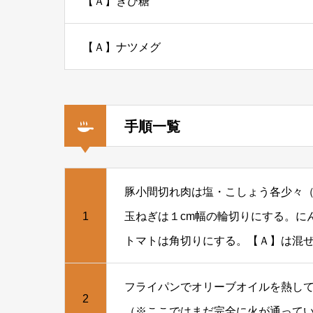
【Ａ】きび糖
【Ａ】ナツメグ
手順一覧
豚小間切れ肉は塩・こしょう各少々
1
玉ねぎは１cm幅の輪切りにする。に
トマトは角切りにする。【Ａ】は混
フライパンでオリーブオイルを熱し
2
（※ここではまだ完全に火が通って