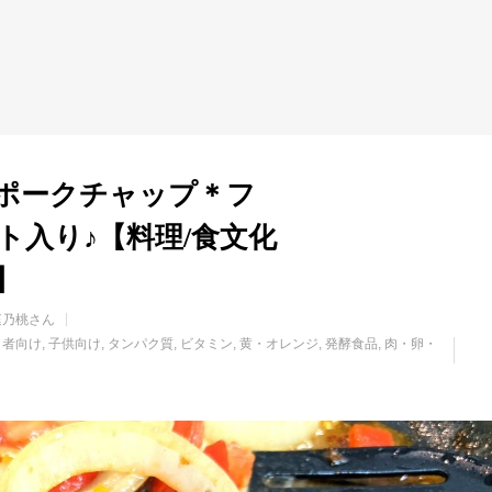
ポークチャップ＊フ
ト入り♪【料理/食文化
】
庭乃桃さん
り者向け
子供向け
タンパク質
ビタミン
黄・オレンジ
発酵食品
肉・卵・