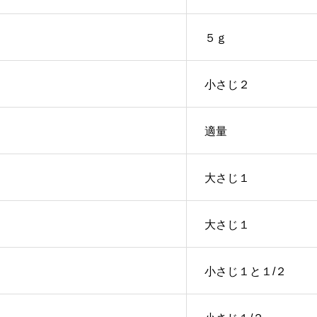
５ｇ
小さじ２
適量
大さじ１
大さじ１
小さじ１と１/２