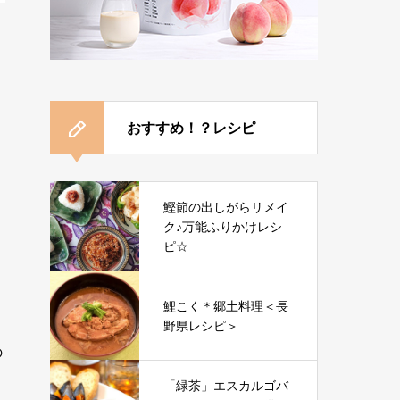
おすすめ！？レシピ
鰹節の出しがらリメイ
ク♪万能ふりかけレシ
ピ☆
鯉こく＊郷土料理＜長
野県レシピ＞
の
「緑茶」エスカルゴバ