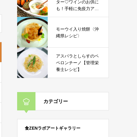
ター♡ワインのお供に
も！手軽に免疫力アッ
プ＜サスティナブル＊
エコレシピ＞
モーウイ入り焼餅〈沖
縄県レシピ〉
アスパラとしらすのペ
ペロンチーノ【管理栄
養士レシピ】
カテゴリー
食ZENラボアートギャラリー