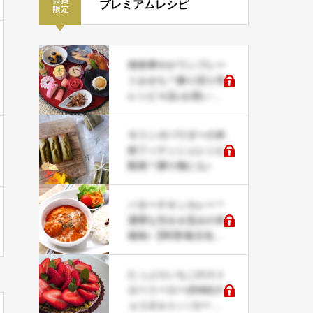
プレミアムレシピ
簡単華やかワンプレー
トおせち＊飾り切り等
レシピ４品♪お祝い事
にも
モリンガパウダーの米
粉フィナンシェレシピ
動画＊贈り物にも♪
バターチキンカレー＊
濃厚な甘み＆旨みの本
格味♪【料理/食文化研
究科レシピ】
たっぷりいちごのスト
ロベリーロー(RAW)チ
ョコタルト♪＜ロース