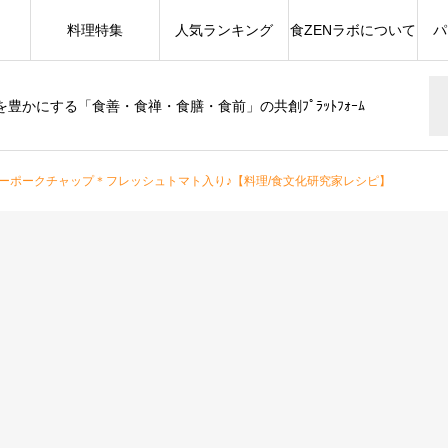
料理特集
人気ランキング
食ZENラボについて
パ
豊かにする「食善・食禅・食膳・食前」の共創ﾌﾟﾗｯﾄﾌｫｰﾑ
ーポークチャップ＊フレッシュトマト入り♪【料理/食文化研究家レシピ】