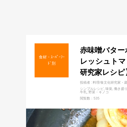
赤味噌バター
食材・ｽｰﾊﾟｰﾌｰ
レッシュトマ
ﾄﾞ別
研究家レシピ
投稿者 :
料理/食文化研究家・
シンプルレシピ
味覚
働き盛
牛乳
野菜・キノコ
閲覧数：535