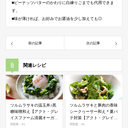
■ピーナッツバターのかわりに白練りごまでも代用できま
す。
■味が薄ければ、お好みでお醤油を少し加えても◎
前の記事
次の記事
関連レシピ
ツルムラサキの温玉丼♪黒
ツルムラサキと豚肉の香味
糖味噌和え【アクト・グレ
シークヮーサー和え＊夏バ
イスファーム清麗オーガニ
テ対策【アクト・グレイス
ック野菜活用レシピ】
ファーム清麗オーガニック
閲覧数：61
閲覧数：44