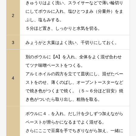
きゅうりはよく洗い、スライサーなどで薄い輪切り
にしてボウルに入れ、塩ひとつまみ（分量外）をま
2
ぶし、塩もみする。
５分ほど置き、しっかりと水気を切る。
3
みょうがと大葉はよく洗い、千切りにしておく。
別のボウルに【A】を入れ、全体をよく混ぜ合わせ
てツナ味噌ペーストをつくる。
アルミホイルの四方を立てて皿状にし、混ぜたペー
4
ストをのせ、薄くのばし、オーブントースターなど
で焼き色がつくまで焼く。（５～６分ほど目安）焼
き色がついたら取り出し、粗熱を取る。
ボウルに４．を入れ、だし汁を少しずつ加えながら
ペーストが滑らかになるまでよく混ぜる。
さらにここで豆腐を手でちぎりながら加え、一緒に