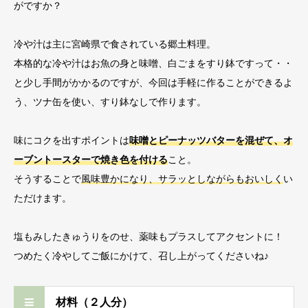
がですか？
冷や汁は主に宮崎県で食されている郷土料理。
本格的な冷や汁はお魚の身と味噌、白ごまをすり鉢ですって・・
と少し手間がかかるのですが、今回は手軽に作ることができるよ
う、ツナ缶を使い、すり鉢なしで作ります。
味にコクを出すポイントは
味噌とピーナッツバターを混ぜて、オ
ーブントースターで焼き色を付ける
こと。
そうすることで
風味豊かになり、サラッとしながらもおいしく
い
ただけます。
塩もみしたきゅうりをのせ、薬味もプラスしてアクセントに！
つめたく冷やしてご飯にかけて、召し上がってくださいね♪
材料（２人分）