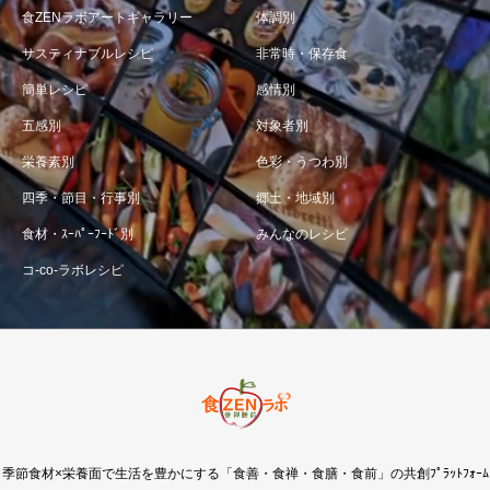
食ZENラボアートギャラリー
体調別
サスティナブルレシピ
非常時・保存食
簡単レシピ
感情別
五感別
対象者別
栄養素別
色彩・うつわ別
四季・節目・行事別
郷土・地域別
食材・ｽｰﾊﾟｰﾌｰﾄﾞ別
みんなのレシピ
コ-co-ラボレシピ
季節食材×栄養面で生活を豊かにする「食善・食禅・食膳・食前」の共創ﾌﾟﾗｯﾄﾌｫｰﾑ