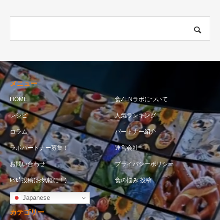
メニュー
HOME
食ZENラボについて
レシピ
人気ランキング
コラム
パートナー紹介
ラボパートナー募集！
運営会社
お問い合わせ
プライバシーポリシー
ﾚｼﾋﾟ投稿(お気軽に！)
食の悩み 投稿
Japanese
カテゴリー