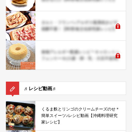
タルト・フランベ♪アルザス風薄焼きピザ
発酵不要！【料理/食文化研究家レシピ】
食物アレルギー配慮レシピ＊キャロットシ
フォンケーキ(小麦・卵・乳・大豆不使用)
♬レシピ動画♬
くるま麩とリンゴのクリームチーズのせ＊
簡単スイーツ♪レシピ動画【沖縄料理研究
家レシピ】