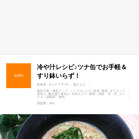
冷や汁レシピ♪ツナ缶でお手軽＆
すり鉢いらず！
体調別
投稿者 :
ﾛｰﾌｰﾄﾞﾃﾞｻﾞｲﾅｰ・ 陽子さん
食欲不振・食欲アップ
シンプルレシピ
味覚
嗅覚
ダイエット
者向け
働き盛り者向け
九州エリア
穀類・雑穀・豆・芋
スパ
イス・調味料・飲料
閲覧数：481