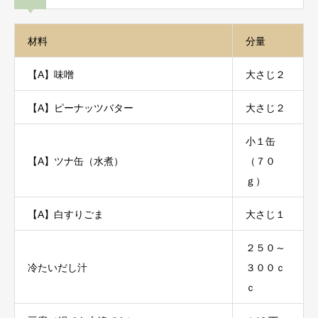
材料
分量
【A】味噌
大さじ２
【A】ピーナッツバター
大さじ２
小１缶
【A】ツナ缶（水煮）
（７０
ｇ）
【A】白すりごま
大さじ１
２５０～
冷たいだし汁
３００ｃ
ｃ