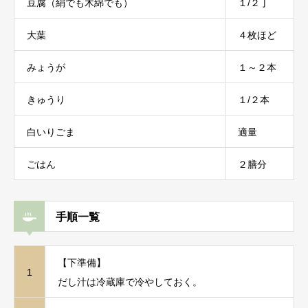
豆腐（絹でも木綿でも）
１/２丁
大葉
４枚ほど
みょうが
１～２本
きゅうり
１/２本
白いりごま
適量
ごはん
２膳分
手順一覧
【下準備】
1
だし汁は冷蔵庫で冷やしておく。