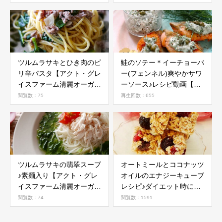
野菜活用レシピ】
ツルムラサキとひき肉のピ
鮭のソテー＊イーチョーバ
リ辛パスタ【アクト・グレ
ー(フェンネル)爽やかサワ
イスファーム清麗オーガニ
ーソース♪レシピ動画【沖
ック野菜活用レシピ】
縄料理研究家レシピ】
閲覧数：75
再生回数：655
ツルムラサキの翡翠スープ
オートミールとココナッツ
♪素麺入り【アクト・グレ
オイルのエナジーキューブ
イスファーム清麗オーガニ
レシピ♪ダイエット時にお
ック野菜活用レシピ】
すすめ
閲覧数：74
閲覧数：1591