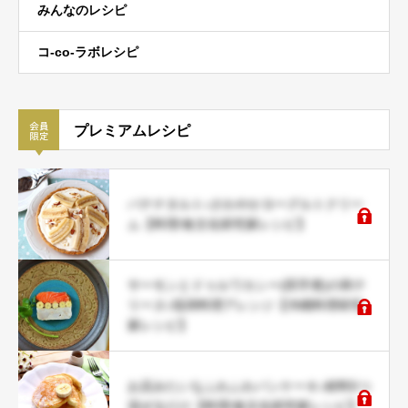
みんなのレシピ
コ-co-ラボレシピ
プレミアムレシピ
バナナタルト♪さわやかヨーグルトクリー
ム【料理/食文化研究家レシピ】
サーモンとドゥルワカシー(田芋煮)の和テ
リーヌ♪琉球料理アレンジ【沖縄料理研究
家レシピ】
お店みたいなふわふわパンケーキ♪材料5つ
混ぜるだけ【料理/食文化研究家レシピ】