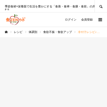
SEARCH
季節食材×栄養面で生活を豊かにする「食善・食禅・食膳・食前」の共創ﾌﾟﾗｯﾄﾌ
ｫｰﾑ
ログイン
会員登録
レシピ
体調別
食欲不振・食欲アップ
冷や汁レシピ♪ツナ缶でお手軽＆すり鉢いらず！
ホーム