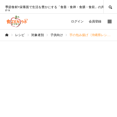
SEARCH
季節食材×栄養面で生活を豊かにする「食善・食禅・食膳・食前」の共創ﾌﾟﾗｯﾄﾌ
ｫｰﾑ
ログイン
会員登録
レシピ
対象者別
子供向け
芋の包み揚げ〈沖縄県レシピ〉□栄養表示□
ホーム