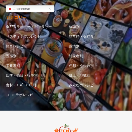
Japanese
カテゴリー
食ZENラボアートギャラリー
体調別
サスティナブルレシピ
非常時・保存食
簡単レシピ
感情別
五感別
対象者別
栄養素別
色彩・うつわ別
四季・節目・行事別
郷土・地域別
食材・ｽｰﾊﾟｰﾌｰﾄﾞ別
みんなのレシピ
コ-co-ラボレシピ