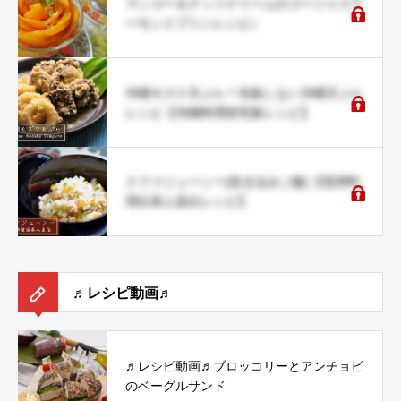
マンゴー＆ナッツクリームのゴージャスア
ーモンドプリンレシピ♪
沖縄モズク天ぷら＊失敗しない沖縄天ぷら
レシピ【沖縄料理研究家レシピ】
クファジューシー(炊き込みご飯)【琉球料
理伝承人直伝レシピ】
♬レシピ動画♬
♬レシピ動画♬ブロッコリーとアンチョビ
のベーグルサンド