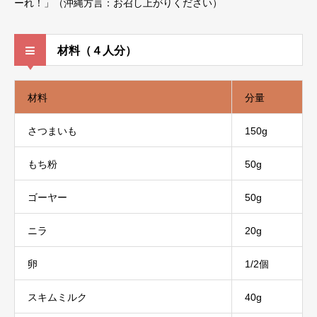
ーれ！」（沖縄方言：お召し上がりください）
材料（４人分）
材料
分量
さつまいも
150g
もち粉
50g
ゴーヤー
50g
ニラ
20g
卵
1/2個
スキムミルク
40g