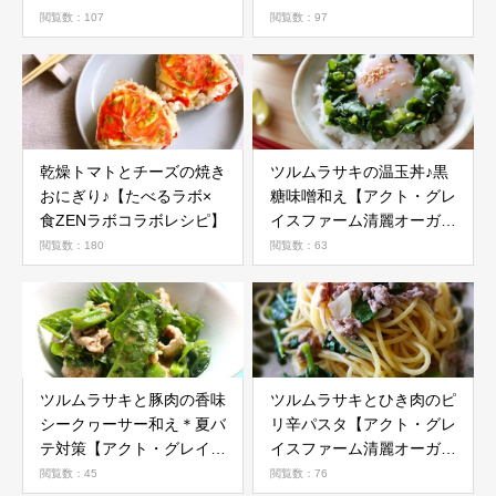
閲覧数：107
閲覧数：97
乾燥トマトとチーズの焼き
ツルムラサキの温玉丼♪黒
おにぎり♪【たべるラボ×
糖味噌和え【アクト・グレ
食ZENラボコラボレシピ】
イスファーム清麗オーガニ
ック野菜活用レシピ】
閲覧数：180
閲覧数：63
ツルムラサキと豚肉の香味
ツルムラサキとひき肉のピ
シークヮーサー和え＊夏バ
リ辛パスタ【アクト・グレ
テ対策【アクト・グレイス
イスファーム清麗オーガニ
ファーム清麗オーガニック
ック野菜活用レシピ】
閲覧数：45
閲覧数：76