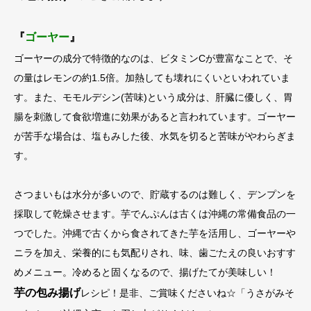
『
ゴーヤー
』
ゴーヤーの成分で特徴的なのは、ビタミンCが豊富なことで、そ
の量はレモンの約1.5倍。加熱しても壊れにくいといわれていま
す。また、モモルデシン(苦味)という成分は、肝臓に優しく、胃
腸を刺激して食欲増進に効果があると言われています。ゴーヤー
が苦手な場合は、塩もみした後、水気を切ると苦味がやわらぎま
す。
さつまいもは水分が多いので、貯蔵するのは難しく、デンプンを
採取して乾燥させます。芋でんぷんは古くは沖縄の常備食品の一
つでした。沖縄で古くから食されてきた芋を活用し、ゴーヤーや
ニラを加え、栄養的にも気配りされ、味、歯ごたえの良いおすす
めメニュー。冷めると固くなるので、揚げたてが美味しい！
芋の包み揚げ
レシピ！是非、ご賞味くださいね☆「うさがみそ