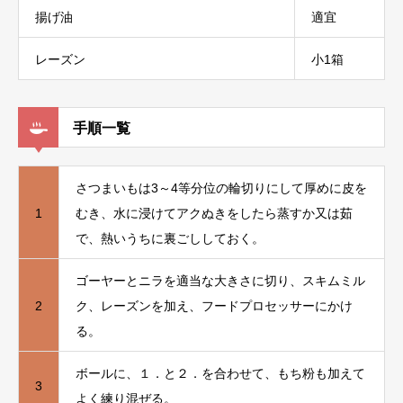
揚げ油
適宜
レーズン
小1箱
手順一覧
さつまいもは3～4等分位の輪切りにして厚めに皮を
1
むき、水に浸けてアクぬきをしたら蒸すか又は茹
で、熱いうちに裏ごししておく。
ゴーヤーとニラを適当な大きさに切り、スキムミル
2
ク、レーズンを加え、フードプロセッサーにかけ
る。
ボールに、１．と２．を合わせて、もち粉も加えて
3
よく練り混ぜる。