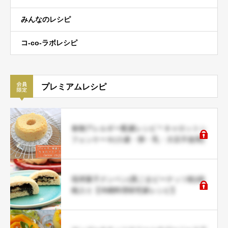
みんなのレシピ
コ-co-ラボレシピ
プレミアムレシピ
食物アレルギー配慮レシピ＊キャロットシ
フォンケーキ(小麦・卵・乳・大豆不使用)
琉球菓子クンペン(黒ごまピーナッツ餡)胡
桃入り【沖縄料理研究家レシピ】