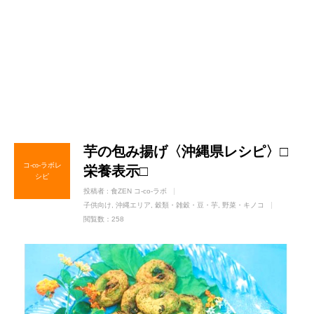
芋の包み揚げ〈沖縄県レシピ〉□
コ-co-ラボレ
栄養表示□
シピ
投稿者 :
食ZEN コ-co-ラボ
子供向け
沖縄エリア
穀類・雑穀・豆・芋
野菜・キノコ
閲覧数：258