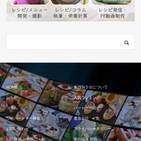
メニュー
HOME
食ZENラボについて
レシピ
人気ランキング
コラム
パートナー紹介
ラボパートナー募集！
運営会社
お問い合わせ
プライバシーポリシー
ﾚｼﾋﾟ投稿(お気軽に！)
食の悩み 投稿