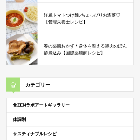
洋風トマトつけ麺♪ちょっぴりお洒落♡
【管理栄養士レシピ】
春の薬膳おかず＊身体を整える鶏肉のぽん
酢煮込み【国際薬膳師レシピ】
カテゴリー
食ZENラボアートギャラリー
体調別
サスティナブルレシピ