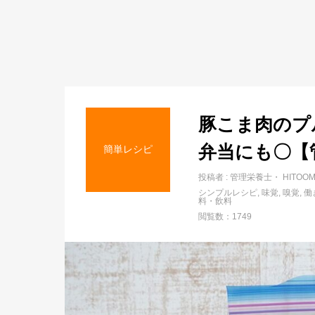
豚こま肉のプ
弁当にも〇【
簡単レシピ
投稿者 :
管理栄養士・ HITOOM
シンプルレシピ
味覚
嗅覚
働
料・飲料
閲覧数：1749