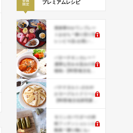
プレミアムレシピ
簡単華やかワンプレー
トおせち＊飾り切り等
レシピ４品♪お祝い事
にも
バターチキンカレー＊
濃厚な甘み＆旨みの本
格味♪【料理/食文化研
究科レシピ】
バナナタルト♪さわや
かヨーグルトクリーム
【料理/食文化研究家レ
シピ】
モリンガパウダーの米
粉フィナンシェレシピ
動画＊贈り物にも♪