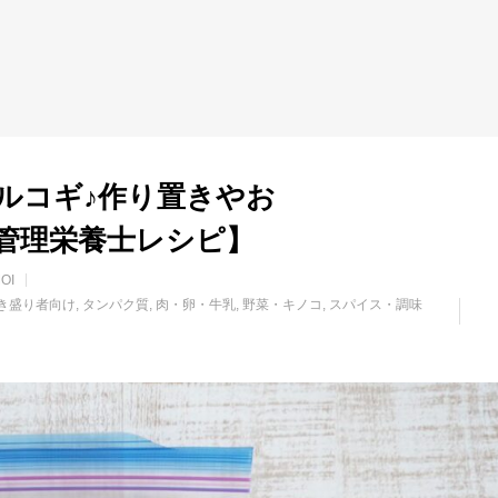
ルコギ♪作り置きやお
管理栄養士レシピ】
OI
き盛り者向け
タンパク質
肉・卵・牛乳
野菜・キノコ
スパイス・調味