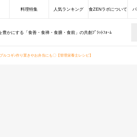
料理特集
人気ランキング
食ZENラボについて
パ
豊かにする「食善・食禅・食膳・食前」の共創ﾌﾟﾗｯﾄﾌｫｰﾑ
プルコギ♪作り置きやお弁当にも〇【管理栄養士レシピ】