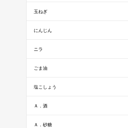
玉ねぎ
にんじん
ニラ
ごま油
塩こしょう
Ａ．酒
Ａ．砂糖