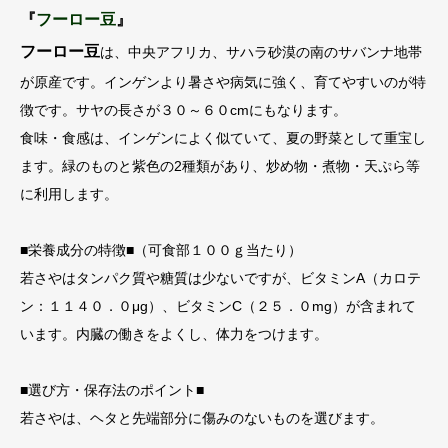
『
フーロー豆
』
フーロー豆
は、中央アフリカ、サハラ砂漠の南のサバンナ地帯
が原産です。インゲンより暑さや病気に強く、育てやすいのが特
徴です。サヤの長さが３０～６０cmにもなります。
食味・食感は、インゲンによく似ていて、夏の野菜として重宝し
ます。緑のものと紫色の2種類があり、炒め物・煮物・天ぷら等
に利用します。
■栄養成分の特徴■（可食部１００ｇ当たり）
若さやはタンパク質や糖質は少ないですが、ビタミンA（カロテ
ン：１１４０．０μg）、ビタミンC（２５．０mg）が含まれて
います。内臓の働きをよくし、体力をつけます。
■選び方・保存法のポイント■
若さやは、ヘタと先端部分に傷みのないものを選びます。