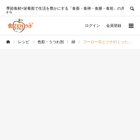
SEARCH
季節食材×栄養面で生活を豊かにする「食善・食禅・食膳・食前」の共創ﾌﾟﾗｯﾄﾌ
ｫｰﾑ
ログイン
会員登録
レシピ
色彩・うつわ別
緑
フーロー豆とツナのくったり煮〈沖縄県レシピ〉
ホーム