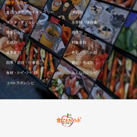
カテゴリー
食ZENラボアートギャラリー
体調別
サスティナブルレシピ
非常時・保存食
簡単レシピ
感情別
五感別
対象者別
栄養素別
色彩・うつわ別
四季・節目・行事別
郷土・地域別
食材・ｽｰﾊﾟｰﾌｰﾄﾞ別
みんなのレシピ
コ-co-ラボレシピ