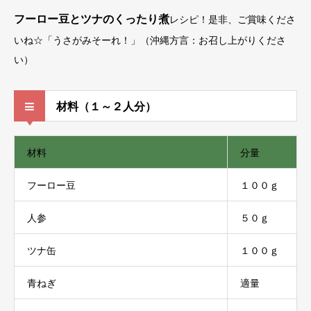
フーロー豆とツナのくったり煮
レシピ！是非、ご賞味くださ
いね☆「うさがみそーれ！」（沖縄方言：お召し上がりくださ
い）
材料（１～２人分）
材料
分量
フーロー豆
１００ｇ
人参
５０ｇ
ツナ缶
１００ｇ
青ねぎ
適量