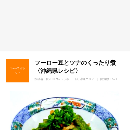
フーロー豆とツナのくったり煮
コ-co-ラボレ
〈沖縄県レシピ〉
シピ
投稿者 :
食ZEN コ-co-ラボ
緑
沖縄エリア
閲覧数：521