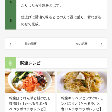
4
たりしたら汁気をとばす。
仕上げに醤油で味をととのえて器に盛り、青ねぎを
5
のせて完成。
前の記事
次の記事
関連レシピ
乾燥ほうれん草と鮭のだし
乾燥キャベツとツナのレモ
茶漬け♪【たべるラボ×食
ンパスタ♪【たべるラボ×
ZENラボコラボレシピ】
食ZENラボコラボレシピ】