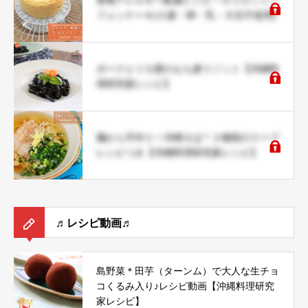
食物アレルギー配慮レシピ＊キャロットシ
フォンケーキ(小麦・卵・乳・大豆不使用)
ポークとイカ墨のもち麦リゾット【沖縄料
理研究家レシピ】
麺から手作り！沖縄そば＊２種類のスープ
レシピつき【沖縄料理研究家レシピ】
♬レシピ動画♬
島野菜＊田芋（ターンム）で大人な生チョ
コくるみ入り♪レシピ動画【沖縄料理研究
家レシピ】