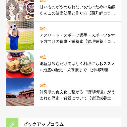
2位
甘いものがやめられない女性のための発酵
あんこの健康効果と作り方【薬剤師コラ
ム】
3位
アスリート・スポーツ選手・スポーツをす
る方向けの食事・栄養素【管理栄養士コラ
ム】
4位
泡盛は飲むだけではなく料理にもおススメ
♪-泡盛の歴史・栄養素まで-【沖縄料理研
究家コラム】
5位
沖縄県の食文化に繋がる『琉球料理』がう
まれた歴史・背景について【管理栄養士コ
ラム】
ピックアップコラム