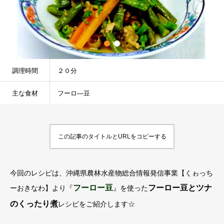
調理時間
２０分
主な食材
フーロ―豆
この記事のタイトルとURLをコピーする
今回のレシピは、沖縄県農林水産物総合情報発信事業【くゎっち
フーロー豆
フーロー豆とツナ
ーおきなわ】より『
』を使った
のくったり煮
レシピをご紹介します☆