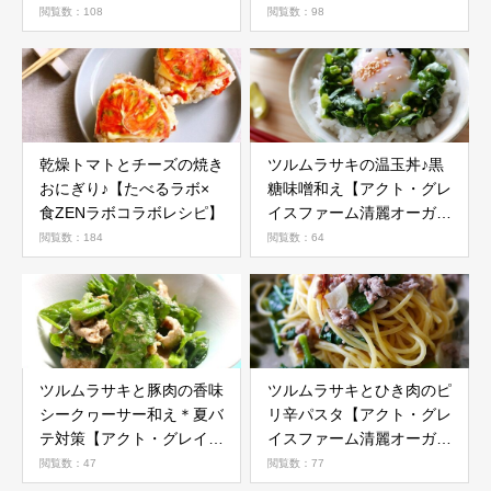
閲覧数：108
閲覧数：98
乾燥トマトとチーズの焼き
ツルムラサキの温玉丼♪黒
おにぎり♪【たべるラボ×
糖味噌和え【アクト・グレ
食ZENラボコラボレシピ】
イスファーム清麗オーガニ
ック野菜活用レシピ】
閲覧数：184
閲覧数：64
ツルムラサキと豚肉の香味
ツルムラサキとひき肉のピ
シークヮーサー和え＊夏バ
リ辛パスタ【アクト・グレ
テ対策【アクト・グレイス
イスファーム清麗オーガニ
ファーム清麗オーガニック
ック野菜活用レシピ】
閲覧数：47
閲覧数：77
野菜活用レシピ】