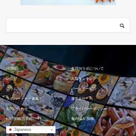
メニュー
HOME
食ZENラボについて
レシピ
人気ランキング
コラム
パートナー紹介
ラボパートナー募集！
運営会社
お問い合わせ
プライバシーポリシー
ﾚｼﾋﾟ投稿(お気軽に！)
食の悩み 投稿
Japanese