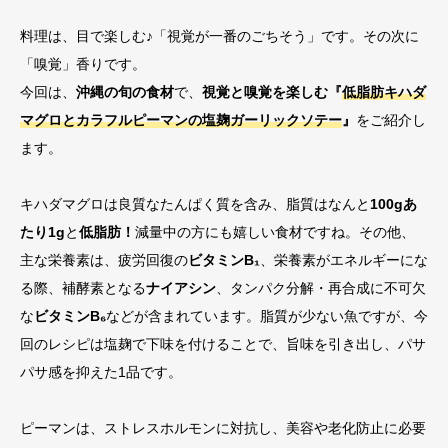
料理は、目で楽しむ♪「視覚が一番のごちそう」です。その次に
「嗅覚」香りです。
今回は、
沖縄の旬の食材
で、
視覚と嗅覚を楽しむ『
低脂肪キハダ
マグロとカラフルピーマンの塩麹ガーリックソテー
』
をご紹介し
ます。
キハダマグロは良質なたんぱく質を含み、脂質はなんと
100gあ
たり1g
と
低脂肪！
減量中の方にも嬉しい食材ですね。その他、
主な栄養素は、疲労回復の
ビタミンB
₁
、栄養素がエネルギーにな
る際、補酵素となる
ナイアシン
、タンパク分解・再合成に不可欠
な
ビタミンB
₆
などが含まれています。脂質が少ない魚ですが、今
回のレシピは塩麹で下味を付けることで、旨味を引き出し、パサ
パサ感を抑えた1品です。
ピーマンは、ストレスホルモンに対抗し、美容や老化防止に必要