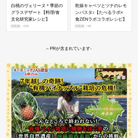
白桃のヴェリーヌ＊季節の
乾燥キャベツとツナのレモ
グラスデザート【料理/食
ンパスタ♪【たべるラボ×
文化研究家レシピ】
食ZENラボコラボレシピ】
閲覧数：230
閲覧数：96
– PRが含まれています-