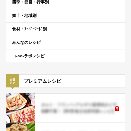
四季・節目・行事別
郷土・地域別
食材・ｽｰﾊﾟｰﾌｰﾄﾞ別
みんなのレシピ
コ-co-ラボレシピ
プレミアムレシピ
タルト・フランベ♪アルザス風薄焼きピザ
発酵不要！【料理/食文化研究家レシピ】