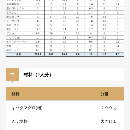
材料（2人分）
材料
分量
キハダマグロ(柵)
２００ｇ
Ａ．塩麹
大さじ１