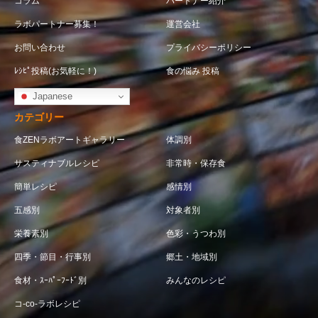
コラム
パートナー紹介
ラボパートナー募集！
運営会社
お問い合わせ
プライバシーポリシー
ﾚｼﾋﾟ投稿(お気軽に！)
食の悩み 投稿
Japanese
カテゴリー
食ZENラボアートギャラリー
体調別
サスティナブルレシピ
非常時・保存食
簡単レシピ
感情別
五感別
対象者別
栄養素別
色彩・うつわ別
四季・節目・行事別
郷土・地域別
食材・ｽｰﾊﾟｰﾌｰﾄﾞ別
みんなのレシピ
コ-co-ラボレシピ