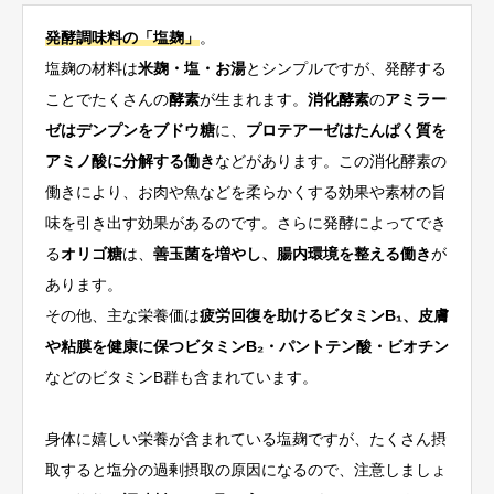
発酵調味料の「塩麹」
。
塩麹の材料は
米麹・塩・お湯
とシンプルですが、発酵する
ことでたくさんの
酵素
が生まれます。
消化酵素
の
アミラー
ゼはデンプンをブドウ糖
に、
プロテアーゼはたんぱく質を
アミノ酸に分解する働き
などがあります。この消化酵素の
働きにより、お肉や魚などを柔らかくする効果や素材の旨
味を引き出す効果があるのです。さらに発酵によってでき
る
オリゴ糖
は、
善玉菌を増やし、腸内環境を整える働き
が
あります。
その他、主な栄養価は
疲労回復を助けるビタミンB
₁
、皮膚
や粘膜を健康に保つビタミンB
₂
・パントテン酸・ビオチン
などのビタミンB群も含まれています。
身体に嬉しい栄養が含まれている塩麹ですが、たくさん摂
取すると塩分の過剰摂取の原因になるので、注意しましょ