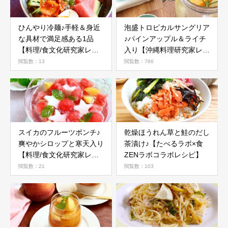
ひんやり冷麺♪手軽＆身近
泡盛トロピカルサングリア
な具材で満足感ある1品
♪パインアップル＆ライチ
【料理/食文化研究家レシ
入り【沖縄料理研究家レシ
ピ】
ピ】
閲覧数：13
閲覧数：766
スイカのフルーツポンチ♪
乾燥ほうれん草と鮭のだし
爽やかシロップと寒天入り
茶漬け♪【たべるラボ×食
【料理/食文化研究家レシ
ZENラボコラボレシピ】
ピ】
閲覧数：21
閲覧数：103