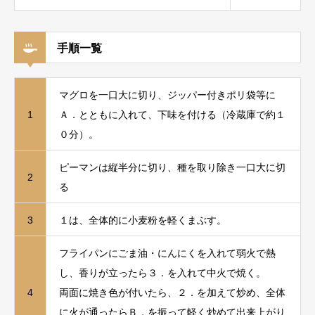
手順一覧
マグロを一口大に切り、ジッパー付きポリ袋等に
1
Ａ．とともに入れて、下味を付ける（冷蔵庫で約１
０分）。
ピーマンは縦半分に切り、種を取り除き一口大に切
2
る
3
１は、全体的に小麦粉を軽くまぶす。
フライパンにごま油・にんにくを入れて弱火で熱
し、香りが立ったら３．を入れて中火で焼く。
4
両面に焼き色が付いたら、２．を加えて炒め、全体
に火が通ったらＢ．を振って軽く炒めて出来上がり