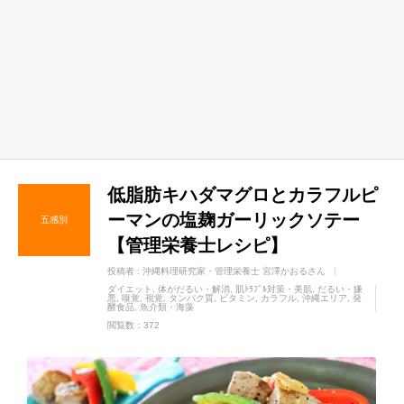
低脂肪キハダマグロとカラフルピ
ーマンの塩麹ガーリックソテー
五感別
【管理栄養士レシピ】
投稿者 :
沖縄料理研究家・管理栄養士 宮澤かおるさん
ダイエット
体がだるい・解消
肌ﾄﾗﾌﾞﾙ対策・美肌
だるい・嫌
悪
嗅覚
視覚
タンパク質
ビタミン
カラフル
沖縄エリア
発
酵食品
魚介類・海藻
閲覧数：372