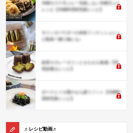
沖縄モズク天ぷら＊失敗しない沖縄天ぷら
レシピ【沖縄料理研究家レシピ】
モリンガパウダーの米粉フィナンシェレシ
ピ動画＊贈り物にも♪
抹茶カヌレ＊カリッともちもち食感♪【管
理栄養士レシピ】
ポークとイカ墨のもち麦リゾット【沖縄料
理研究家レシピ】
♬レシピ動画♬