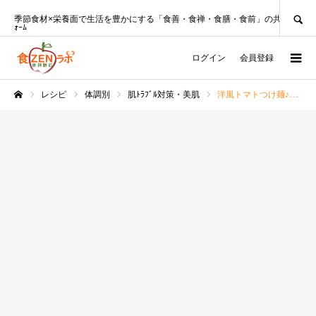
SEARCH
季節食材×栄養面で生活を豊かにする「食善・食禅・食膳・食前」の共創ﾌﾟﾗｯﾄﾌ
ｫｰﾑ
ログイン
会員登録
レシピ
体調別
肌ﾄﾗﾌﾞﾙ対策・美肌
洋風トマトつけ麺♪ちょっぴりお洒落♡【管理栄養士レシピ】
ホーム