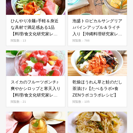
ひんやり冷麺♪手軽＆身近
泡盛トロピカルサングリア
な具材で満足感ある1品
♪パインアップル＆ライチ
【料理/食文化研究家レシ
入り【沖縄料理研究家レシ
ピ】
ピ】
閲覧数：13
閲覧数：766
スイカのフルーツポンチ♪
乾燥ほうれん草と鮭のだし
爽やかシロップと寒天入り
茶漬け♪【たべるラボ×食
【料理/食文化研究家レシ
ZENラボコラボレシピ】
ピ】
閲覧数：21
閲覧数：105