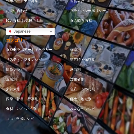
ラボパートナー募集！
運営会社
お問い合わせ
プライバシーポリシー
ﾚｼﾋﾟ投稿(お気軽に！)
食の悩み 投稿
Japanese
カテゴリー
食ZENラボアートギャラリー
体調別
サスティナブルレシピ
非常時・保存食
簡単レシピ
感情別
五感別
対象者別
栄養素別
色彩・うつわ別
四季・節目・行事別
郷土・地域別
食材・ｽｰﾊﾟｰﾌｰﾄﾞ別
みんなのレシピ
コ-co-ラボレシピ