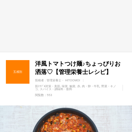
洋風トマトつけ麺♪ちょっぴりお
洒落♡【管理栄養士レシピ】
五感別
投稿者 :
管理栄養士・ HITOOMOI
肌ﾄﾗﾌﾞﾙ対策・美肌
味覚
触覚
赤
肉・卵・牛乳
野菜・キノ
コ
スパイス・調味料・飲料
閲覧数：553