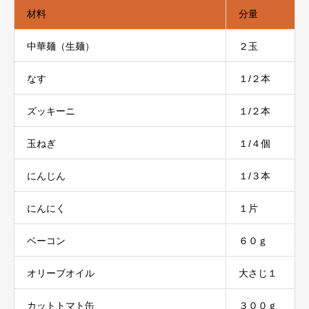
材料
分量
中華麺（生麺）
２玉
なす
１/２本
ズッキーニ
１/２本
玉ねぎ
１/４個
にんじん
１/３本
にんにく
１片
ベーコン
６０ｇ
オリーブオイル
大さじ１
カットトマト缶
３００ｇ