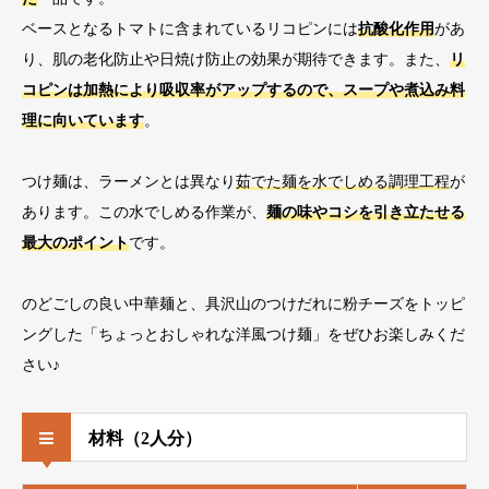
ベースとなるトマトに含まれているリコピンには
抗酸化作用
があ
り、肌の老化防止や日焼け防止の効果が期待できます。また、
リ
コピンは加熱により吸収率がアップするので、スープや煮込み料
理に向いています
。
つけ麺は、ラーメンとは異なり
茹でた麺を水でしめる調理工程
が
あります。この水でしめる作業が、
麺の味やコシを引き立たせる
最大のポイント
です。
のどごしの良い中華麺と、具沢山のつけだれに粉チーズをトッピ
ングした「ちょっとおしゃれな洋風つけ麺」をぜひお楽しみくだ
さい♪
材料（2人分）