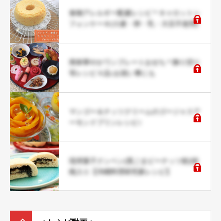
食物アレルギー配慮レシピ＊キャロットシ
フォンケーキ(小麦・卵・乳・大豆不使用)
簡単華やかワンプレートおせち＊飾り切り
等レシピ４品♪お祝い事にも
マンゴー＆ナッツクリームのゴージャスア
ーモンドプリンレシピ♪
琉球菓子クンペン(黒ごまピーナッツ餡)胡
桃入り【沖縄料理研究家レシピ】