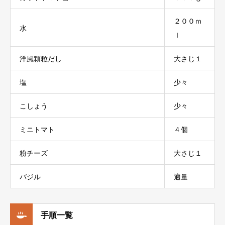
２００ｍ
水
ｌ
洋風顆粒だし
大さじ１
塩
少々
こしょう
少々
ミニトマト
４個
粉チーズ
大さじ１
バジル
適量
手順一覧