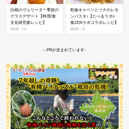
白桃のヴェリーヌ＊季節の
乾燥キャベツとツナのレモ
グラスデザート【料理/食
ンパスタ♪【たべるラボ×
文化研究家レシピ】
食ZENラボコラボレシピ】
閲覧数：232
閲覧数：96
– PRが含まれています-