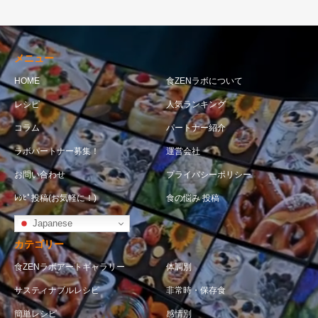
メニュー
HOME
食ZENラボについて
レシピ
人気ランキング
コラム
パートナー紹介
ラボパートナー募集！
運営会社
お問い合わせ
プライバシーポリシー
ﾚｼﾋﾟ投稿(お気軽に！)
食の悩み 投稿
Japanese
カテゴリー
食ZENラボアートギャラリー
体調別
サスティナブルレシピ
非常時・保存食
簡単レシピ
感情別