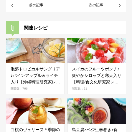
前の記事
次の記事
関連レシピ
泡盛トロピカルサングリア
スイカのフルーツポンチ♪
♪パインアップル＆ライチ
爽やかシロップと寒天入り
入り【沖縄料理研究家レシ
【料理/食文化研究家レシ
ピ】
ピ】
閲覧数：766
閲覧数：21
白桃のヴェリーヌ＊季節の
島豆腐×ベジ生春巻き♪食