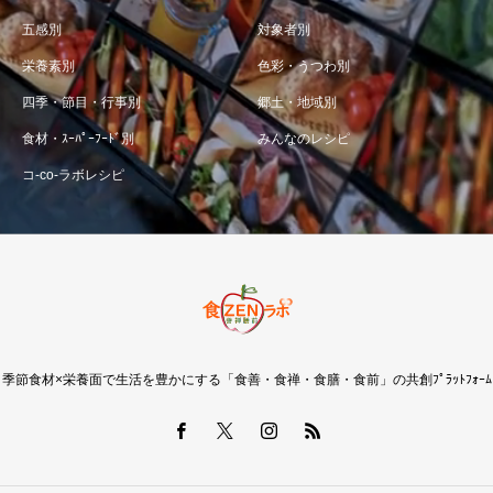
五感別
対象者別
栄養素別
色彩・うつわ別
四季・節目・行事別
郷土・地域別
食材・ｽｰﾊﾟｰﾌｰﾄﾞ別
みんなのレシピ
コ-co-ラボレシピ
季節食材×栄養面で生活を豊かにする「食善・食禅・食膳・食前」の共創ﾌﾟﾗｯﾄﾌｫｰﾑ