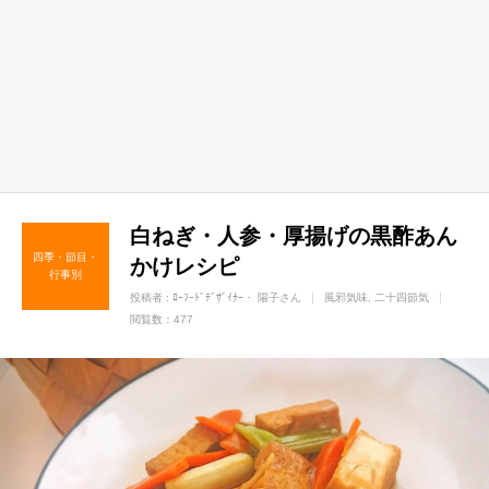
白ねぎ・人参・厚揚げの黒酢あん
四季・節目・
かけレシピ
行事別
投稿者 :
ﾛｰﾌｰﾄﾞﾃﾞｻﾞｲﾅｰ・ 陽子さん
風邪気味
二十四節気
閲覧数：477