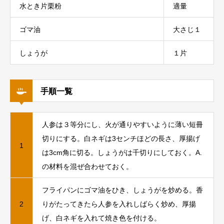
水とき片栗粉
適量
ゴマ油
大さじ１
しょうが
１片
手順一覧
人参は３等分にし、火が通りやすいように薄い短冊
切りにする。白ネギは3センチほどの長さ、厚揚げ
1
は3cm角に切る。しょうがは千切りにしておく。A.
の材料を混ぜ合わせておく。
フライパンにゴマ油をひき、しょうがを炒める。香
2
りがたってきたら人参を入れしばらく炒め、厚揚
げ、白ネギを入れて焼き色を付ける。