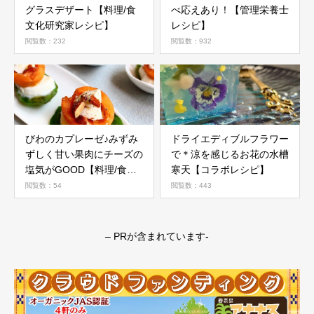
グラスデザート【料理/食
べ応えあり！【管理栄養士
文化研究家レシピ】
レシピ】
閲覧数：232
閲覧数：932
びわのカプレーゼ♪みずみ
ドライエディブルフラワー
ずしく甘い果肉にチーズの
で＊涼を感じるお花の水槽
塩気がGOOD【料理/食文
寒天【コラボレシピ】
化研究家レシピ】
閲覧数：54
閲覧数：443
– PRが含まれています-