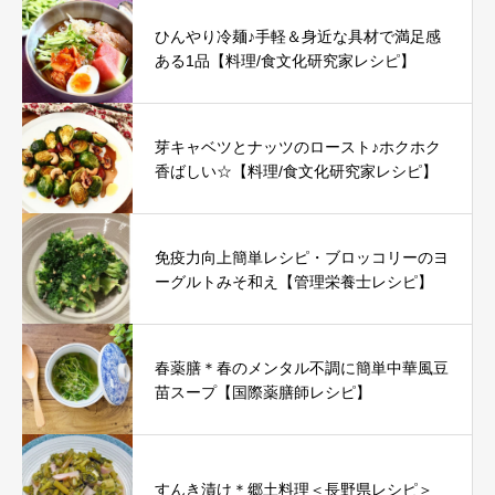
ひんやり冷麺♪手軽＆身近な具材で満足感
ある1品【料理/食文化研究家レシピ】
芽キャベツとナッツのロースト♪ホクホク
香ばしい☆【料理/食文化研究家レシピ】
免疫力向上簡単レシピ・ブロッコリーのヨ
ーグルトみそ和え【管理栄養士レシピ】
春薬膳＊春のメンタル不調に簡単中華風豆
苗スープ【国際薬膳師レシピ】
すんき漬け＊郷土料理＜長野県レシピ＞