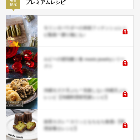
プレミアムレシピ
モリンガパウダーの米粉フィナンシェレシ
ピ動画＊贈り物にも♪
ルビーの琥珀糖☆食 meets jewelryシリー
ズ☆
沖縄モズク天ぷら＊失敗しない沖縄天ぷら
レシピ【沖縄料理研究家レシピ】
抹茶カヌレ＊カリッともちもち食感♪【管
理栄養士レシピ】