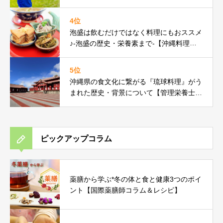
ム】
4位
泡盛は飲むだけではなく料理にもおススメ
♪-泡盛の歴史・栄養素まで-【沖縄料理研
究家コラム】
5位
沖縄県の食文化に繋がる『琉球料理』がう
まれた歴史・背景について【管理栄養士コ
ラム】
ピックアップコラム
薬膳から学ぶ*冬の体と食と健康3つのポイ
ント【国際薬膳師コラム＆レシピ】