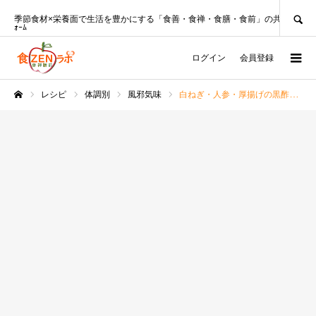
SEARCH
季節食材×栄養面で生活を豊かにする「食善・食禅・食膳・食前」の共創ﾌﾟﾗｯﾄﾌ
ｫｰﾑ
ログイン
会員登録
レシピ
体調別
風邪気味
白ねぎ・人参・厚揚げの黒酢あんかけレシピ
ホーム