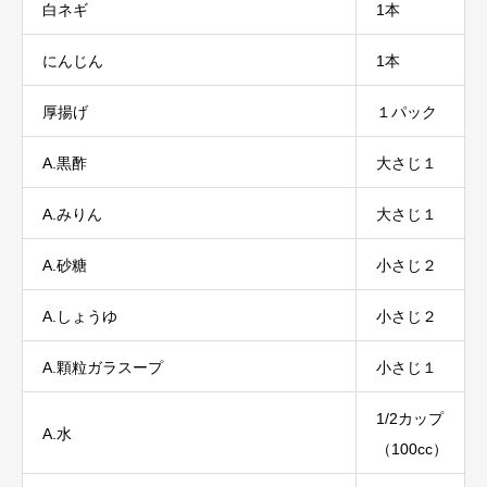
白ネギ
1本
にんじん
1本
厚揚げ
１パック
A.黒酢
大さじ１
A.みりん
大さじ１
A.砂糖
小さじ２
A.しょうゆ
小さじ２
A.顆粒ガラスープ
小さじ１
1/2カップ
A.水
（100cc）