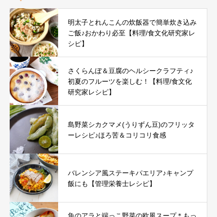
明太子とれんこんの炊飯器で簡単炊き込み
ご飯♪おかわり必至【料理/食文化研究家レ
シピ】
さくらんぼ＆豆腐のヘルシークラフティ♪
初夏のフルーツを楽しむ！【料理/食文化
研究家レシピ】
島野菜シカクマメ(うりずん豆)のフリッタ
ーレシピ♪ほろ苦＆コリコリ食感
バレンシア風ステーキパエリア♪キャンプ
飯にも【管理栄養士レシピ】
魚のアラと端っこ野菜の欧風スープ＊もっ