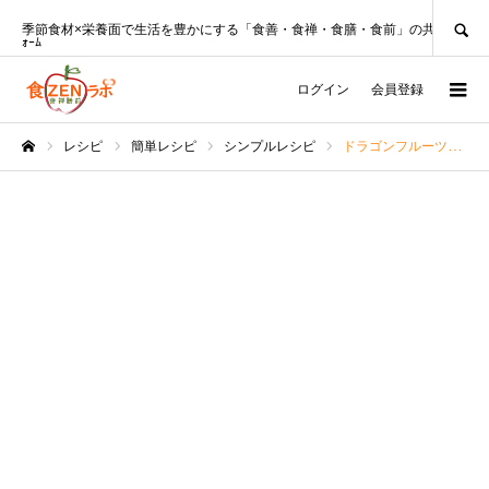
SEARCH
季節食材×栄養面で生活を豊かにする「食善・食禅・食膳・食前」の共創ﾌﾟﾗｯﾄﾌ
ｫｰﾑ
ログイン
会員登録
レシピ
簡単レシピ
シンプルレシピ
ドラゴンフルーツシェイクレシピ＊材料３つ甘くて栄養豊富♪
ホーム