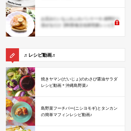
お店みたいなふわふわパンケーキ♪材料5つ
混ぜるだけ【料理/食文化研究家レシピ】
♬レシピ動画♬
焼きヤマン(だいじょ)のわさび醤油サラダ
レシピ動画＊沖縄島野菜♪
島野菜フーチバー(ニシヨモギ)とタンカン
の簡単マフィンレシピ動画♪