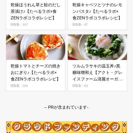
乾燥ほうれん草と鮭のだし
乾燥キャベツとツナのレモ
茶漬け♪【たべるラボ×食
ンパスタ♪【たべるラボ×
ZENラボコラボレシピ】
食ZENラボコラボレシピ】
閲覧数：107
閲覧数：97
乾燥トマトとチーズの焼き
ツルムラサキの温玉丼♪黒
おにぎり♪【たべるラボ×
糖味噌和え【アクト・グレ
食ZENラボコラボレシピ】
イスファーム清麗オーガニ
ック野菜活用レシピ】
閲覧数：184
閲覧数：63
– PRが含まれています-