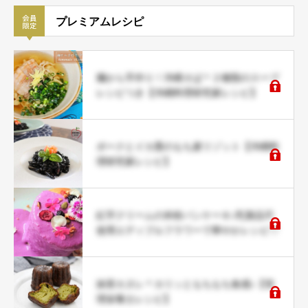
プレミアムレシピ
麺から手作り！沖縄そば＊２種類のスープ
レシピつき【沖縄料理研究家レシピ】
ポークとイカ墨のもち麦リゾット【沖縄料
理研究家レシピ】
紅芋クリームの米粉パンケーキ♪乳製品不
使用エディブルフラワーで華やかレシピ♡
抹茶カヌレ＊カリッともちもち食感♪【管
理栄養士レシピ】