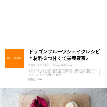
ドラゴンフルーツシェイクレシピ
＊材料３つ甘くて栄養豊富♪
郷土・地域別
投稿者 :
ﾌｰﾄﾞｱｰﾃｨｽﾄ・ Atsuko Sakihama
シンプルレシピ
味覚
視覚
触覚
働き盛り者向け
子供向け
ビ
タミン
ミネラル
青・紫
沖縄エリア
肉・卵・牛乳
果物・ナ
ッツ
スパイス・調味料・飲料
閲覧数：368