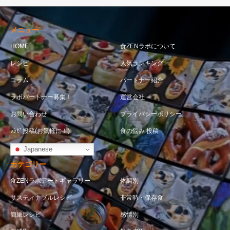
メニュー
HOME
食ZENラボについて
レシピ
人気ランキング
コラム
パートナー紹介
ラボパートナー募集！
運営会社
お問い合わせ
プライバシーポリシー
ﾚｼﾋﾟ投稿(お気軽に！)
食の悩み 投稿
Japanese
カテゴリー
食ZENラボアートギャラリー
体調別
サスティナブルレシピ
非常時・保存食
簡単レシピ
感情別