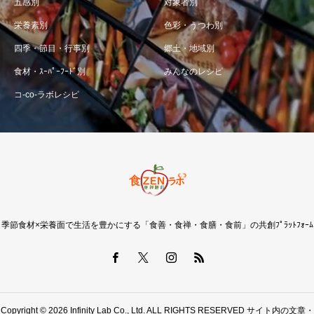
五感別
対象者別
栄養素別
色彩・うつわ別
四季・節目・行事別
郷土・地域別
食材・ｽｰﾊﾟｰﾌｰﾄﾞ別
みんなのレシピ
コ-co-ラボレシピ
季節食材×栄養面で生活を豊かにする「食善・食禅・食膳・食前」の共創ﾌﾟﾗｯﾄﾌｫｰﾑ
Copyright © 2026 Infinity Lab Co., Ltd. ALL RIGHTS RESERVED サイト内の文章・