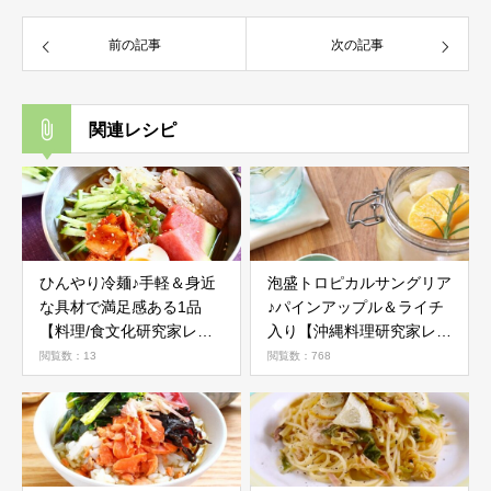
前の記事
次の記事
関連レシピ
ひんやり冷麺♪手軽＆身近
泡盛トロピカルサングリア
な具材で満足感ある1品
♪パインアップル＆ライチ
【料理/食文化研究家レシ
入り【沖縄料理研究家レシ
ピ】
ピ】
閲覧数：13
閲覧数：768