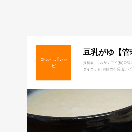
豆乳がゆ【管
コ-co-ラボレシ
投稿者 :
マルサンアイ(株)公認
ピ
ダイエット
胃腸の不調
肌ﾄﾗ