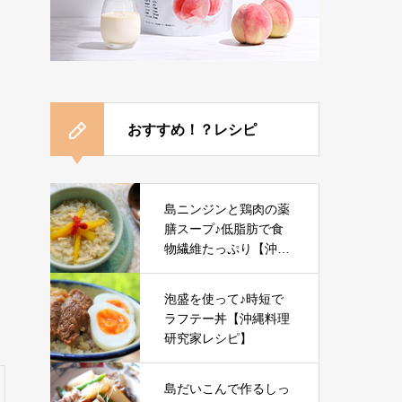
おすすめ！？レシピ
島ニンジンと鶏肉の薬
膳スープ♪低脂肪で食
物繊維たっぷり【沖縄
料理研究家レシピ】
泡盛を使って♪時短で
ラフテー丼【沖縄料理
研究家レシピ】
島だいこんで作るしっ