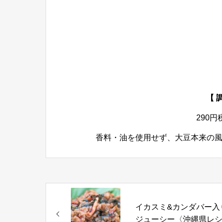
【 
290
香料・油を使用せず、大豆本来の
イカスミ&カンダバー入
ジューシー〈沖縄県レ