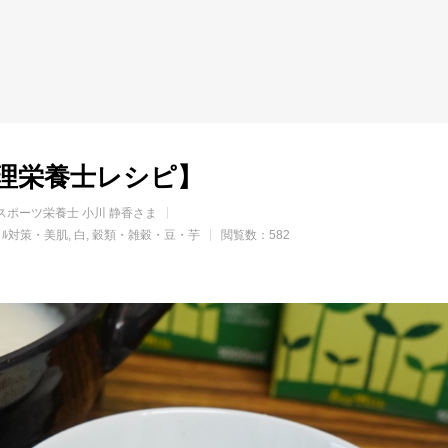
理栄養士レシピ】
スポーツ栄養士 小川 静香さま
ﾌﾞﾙ対策・美肌
白
穀類・雑穀・豆・芋
閲覧数：582