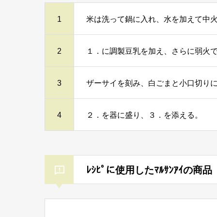
1
米は洗って鍋に入れ、水を加えて中火
2
１．に調製豆乳を加え、さらに弱火で
3
ザーサイを刻み、白ごまと小口切り
4
２．を器に盛り、３．を添える。
ﾚｼﾋﾟに使用したﾏﾙｻﾝｱｲの商品