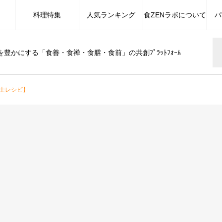
料理特集
人気ランキング
食ZENラボについて
パ
豊かにする「食善・食禅・食膳・食前」の共創ﾌﾟﾗｯﾄﾌｫｰﾑ
士レシピ】