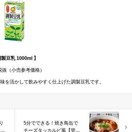
調製豆乳 1000ml 】
円税抜（小売参考価格）
風味を活かして飲みやすく仕上げた調製豆乳です。
り
5分でできる！焼き鳥缶で
シ
チーズタッカルビ風【管理