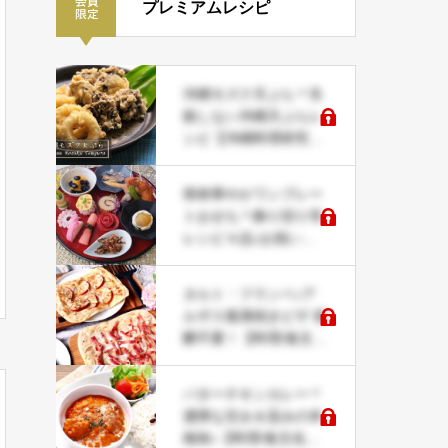
プレミアムレシピ
沖縄モズク天ぷら＊失
敗しない沖縄天ぷらレ
シピ【沖縄料理研究家
レシピ】
簡単華やかワンプレー
トおせち＊飾り切り等
レシピ４品♪お祝い事
にも
タルト・フランベ♪ア
ルザス風薄焼きピザ 発
酵不要！【料理/食文化
研究家レシピ】
バターチキンカレー＊
濃厚な甘み＆旨みの本
格味♪【料理/食文化研