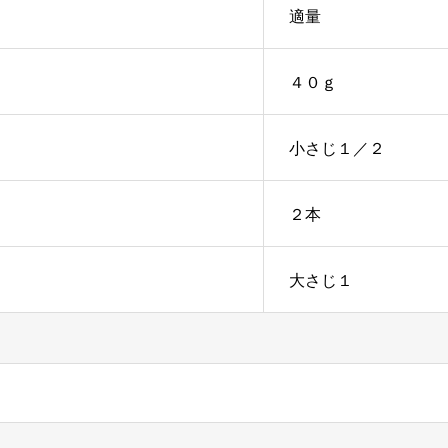
適量
４０ｇ
小さじ１／２
２本
大さじ１