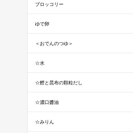
ブロッコリー
ゆで卵
＜おでんのつゆ＞
☆水
☆鰹と昆布の顆粒だし
☆濃口醬油
☆みりん