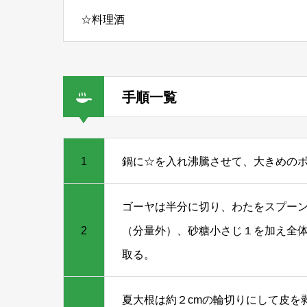
☆料理酒
手順一覧
1
鍋に☆を入れ沸騰させて、大きめの
ゴーヤは半分に切り、わたをスプーン
2
（分量外）、砂糖小さじ１を加え全
取る。
夏大根は約２cmの輪切りにして皮を