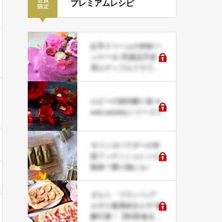
プレミアムレシピ
紅芋クリームの米粉パ
ンケーキ♪乳製品不使
用エディブルフラワー
で華やかレシピ♡
ルビーの琥珀糖☆食 m
eets jewelryシリーズ☆
モリンガパウダーの米
粉フィナンシェレシピ
動画＊贈り物にも♪
タルト・フランベ♪ア
ルザス風薄焼きピザ 発
酵不要！【料理/食文化