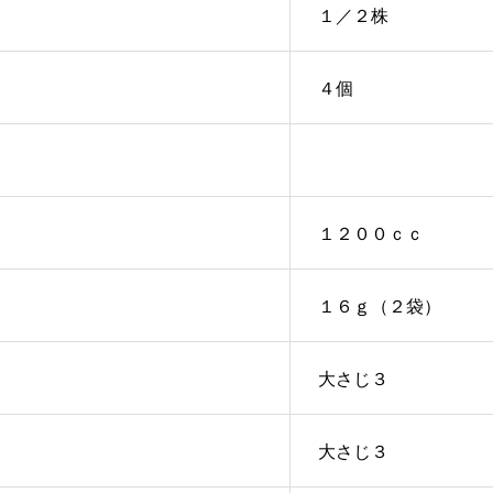
１／２株
４個
１２００ｃｃ
１６ｇ（２袋）
大さじ３
大さじ３