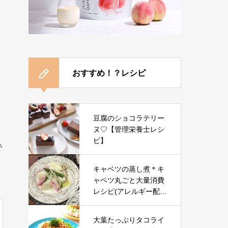
おすすめ！？レシピ
豆腐のショコラテリー
ヌ♡【管理栄養士レシ
ピ】
で
キャベツの蒸し煮＊キ
ャベツ丸ごと大量消費
レシピ(アレルギー配
慮)
大葉たっぷりタコライ