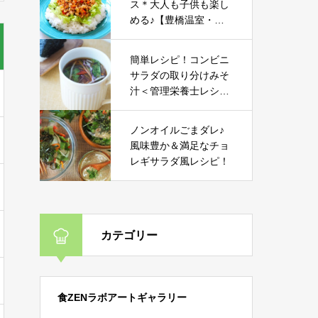
ス＊大人も子供も楽し
める♪【豊橋温室・大
葉部会様コラボレシ
ピ】
簡単レシピ！コンビニ
サラダの取り分けみそ
汁＜管理栄養士レシピ
＞
ノンオイルごまダレ♪
風味豊か＆満足なチョ
レギサラダ風レシピ！
カテゴリー
食ZENラボアートギャラリー