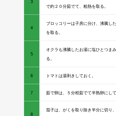
3
で約２０分茹でて、粗熱を取る。
ブロッコリーは子房に分け、沸騰し
4
を取る。
オクラも沸騰したお湯に塩ひとつま
5
る。
6
トマトは湯剥きしておく。
7
茹で卵は、５分程茹でて半熟卵にし
茄子は、がくを取り除き半分に切り
8