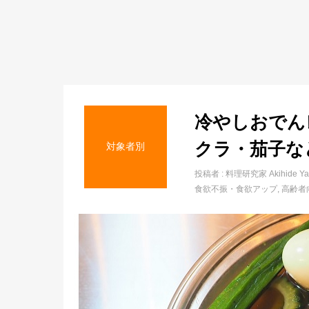
冷やしおでん
クラ・茄子な
対象者別
投稿者 :
料理研究家 Akihide Ya
食欲不振・食欲アップ
高齢者