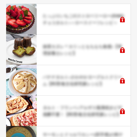
たっぷりいちごのストロベリーロー(RAW)
チョコタルト♪＜ロースイーツレシピ＞
抹茶カヌレ＊カリッともちもち食感♪【管
理栄養士レシピ】
バナナタルト♪さわやかヨーグルトクリー
ム【料理/食文化研究家レシピ】
タルト・フランベ♪アルザス風薄焼きピザ
発酵不要！【料理/食文化研究家レシピ】
サーモンとドゥルワカシー(田芋煮)の和テ