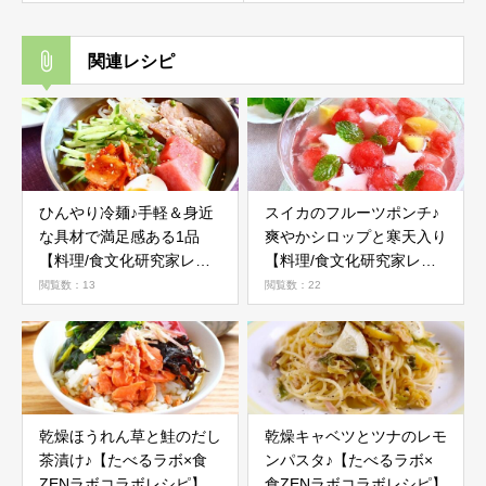
関連レシピ
ひんやり冷麺♪手軽＆身近
スイカのフルーツポンチ♪
な具材で満足感ある1品
爽やかシロップと寒天入り
【料理/食文化研究家レシ
【料理/食文化研究家レシ
ピ】
ピ】
閲覧数：13
閲覧数：22
乾燥ほうれん草と鮭のだし
乾燥キャベツとツナのレモ
茶漬け♪【たべるラボ×食
ンパスタ♪【たべるラボ×
ZENラボコラボレシピ】
食ZENラボコラボレシピ】