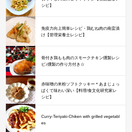
シピ】
免疫力向上簡単レシピ・鶏むね肉の南蛮漬
け【管理栄養士レシピ】
骨付き鶏もも肉のスモークチキン燻製レシ
ピ♪燻製の作り方付き☆
赤味噌の米粉ソフトクッキー＊あまじょっ
ぱくて味わい深い【料理/食文化研究家レ
シピ】
Curry-Teriyaki-Chiken with grilled vegetabl
es