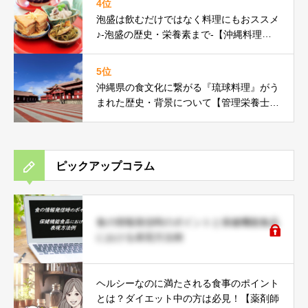
4位
泡盛は飲むだけではなく料理にもおススメ
♪-泡盛の歴史・栄養素まで-【沖縄料理研
究家コラム】
5位
沖縄県の食文化に繋がる『琉球料理』がう
まれた歴史・背景について【管理栄養士コ
ラム】
ピックアップコラム
食の情報発信時のポイントと保健機能食品
における表現方法例
ヘルシーなのに満たされる食事のポイント
とは？ダイエット中の方は必見！【薬剤師