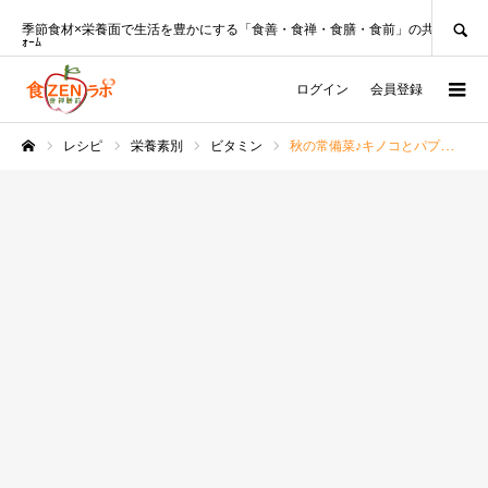
SEARCH
季節食材×栄養面で生活を豊かにする「食善・食禅・食膳・食前」の共創ﾌﾟﾗｯﾄﾌ
ｫｰﾑ
ログイン
会員登録
レシピ
栄養素別
ビタミン
秋の常備菜♪キノコとパプリカの甘酢漬け【管理栄養士レシピ】
ホーム