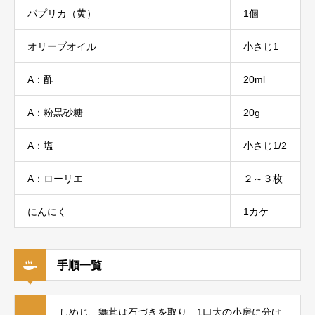
パプリカ（黄）
1個
オリーブオイル
小さじ1
A：酢
20ml
A：粉黒砂糖
20g
A：塩
小さじ1/2
A：ローリエ
２～３枚
にんにく
1カケ
手順一覧
しめじ、舞茸は石づきを取り、1口大の小房に分け