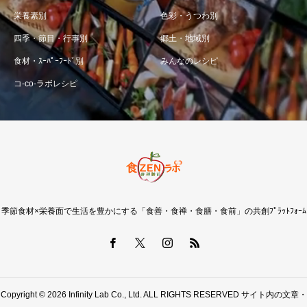
栄養素別
色彩・うつわ別
四季・節目・行事別
郷土・地域別
食材・ｽｰﾊﾟｰﾌｰﾄﾞ別
みんなのレシピ
コ-co-ラボレシピ
季節食材×栄養面で生活を豊かにする「食善・食禅・食膳・食前」の共創ﾌﾟﾗｯﾄﾌｫｰﾑ
Copyright © 2026 Infinity Lab Co., Ltd. ALL RIGHTS RESERVED サイト内の文章・