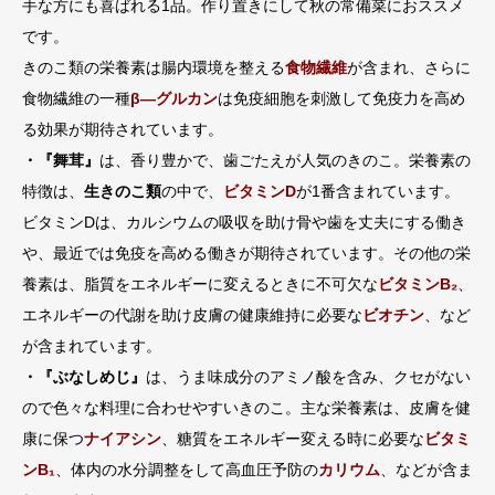
手な方にも喜ばれる1品。作り置きにして秋の常備菜におススメ
です。
きのこ類の栄養素は腸内環境を整える
食物繊維
が含まれ、さらに
食物繊維の一種
β―グルカン
は免疫細胞を刺激して免疫力を高め
る効果が期待されています。
・『舞茸』
は、香り豊かで、歯ごたえが人気のきのこ。栄養素の
特徴は、
生きのこ類
の中で、
ビタミンD
が1番含まれています。
ビタミンDは、カルシウムの吸収を助け骨や歯を丈夫にする働き
や、最近では免疫を高める働きが期待されています。その他の栄
養素は、脂質をエネルギーに変えるときに不可欠な
ビタミンB
₂
、
エネルギーの代謝を助け皮膚の健康維持に必要な
ビオチン
、など
が含まれています。
・『ぶなしめじ』
は、うま味成分のアミノ酸を含み、クセがない
ので色々な料理に合わせやすいきのこ。主な栄養素は、皮膚を健
康に保つ
ナイアシン
、糖質をエネルギー変える時に必要な
ビタミ
ンB
₁
、体内の水分調整をして高血圧予防の
カリウム
、などが含ま