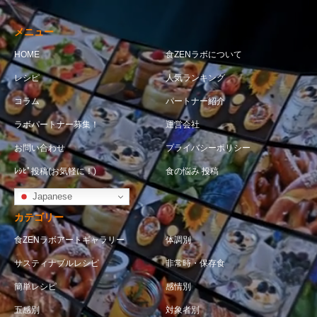
メニュー
HOME
食ZENラボについて
レシピ
人気ランキング
コラム
パートナー紹介
ラボパートナー募集！
運営会社
お問い合わせ
プライバシーポリシー
ﾚｼﾋﾟ投稿(お気軽に！)
食の悩み 投稿
Japanese
カテゴリー
食ZENラボアートギャラリー
体調別
サスティナブルレシピ
非常時・保存食
簡単レシピ
感情別
五感別
対象者別