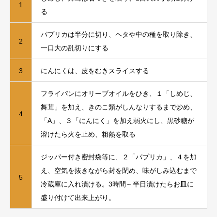
1
る
パプリカは半分に切り、ヘタや中の種を取り除き、
2
一口大の乱切りにする
3
にんにくは、皮をむきスライスする
フライパンにオリーブオイルをひき、１「しめじ、
舞茸」を加え、きのこ類がしんなりするまで炒め、
4
「A」、３「にんにく」を加え弱火にし、黒砂糖が
溶けたら火を止め、粗熱を取る
ジッパー付き密封袋等に、２「パプリカ」、４を加
え、空気を抜きながら封を閉め、味がしみ込むまで
5
冷蔵庫に入れ漬ける。3時間～半日漬けたらお皿に
盛り付けて出来上がり。