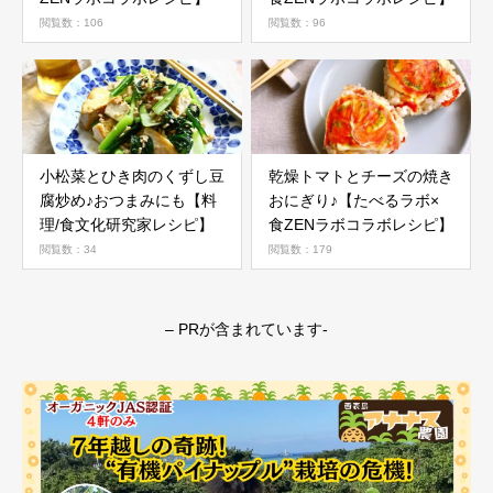
閲覧数：106
閲覧数：96
小松菜とひき肉のくずし豆
乾燥トマトとチーズの焼き
腐炒め♪おつまみにも【料
おにぎり♪【たべるラボ×
理/食文化研究家レシピ】
食ZENラボコラボレシピ】
閲覧数：34
閲覧数：179
– PRが含まれています-