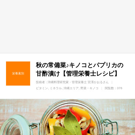
秋の常備菜♪キノコとパプリカの
甘酢漬け【管理栄養士レシピ】
栄養素別
投稿者 :
沖縄料理研究家・管理栄養士 宮澤かおるさん
ビタミン
ミネラル
沖縄エリア
野菜・キノコ
閲覧数：376