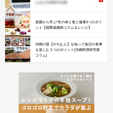
における表現方法例
薬膳から学ぶ*冬の体と食と健康3つのポイ
ント【国際薬膳師コラム＆レシピ】
沖縄の器【やちむん】を知って毎日の食事
を楽しむ３つのポイント[沖縄料理研究家
コラム]