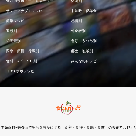
食ZENラボアートギャラリー
体調別
サスティナブルレシピ
非常時・保存食
簡単レシピ
感情別
五感別
対象者別
栄養素別
色彩・うつわ別
四季・節目・行事別
郷土・地域別
食材・ｽｰﾊﾟｰﾌｰﾄﾞ別
みんなのレシピ
コ-co-ラボレシピ
季節食材×栄養面で生活を豊かにする「食善・食禅・食膳・食前」の共創ﾌﾟﾗｯﾄﾌｫｰﾑ