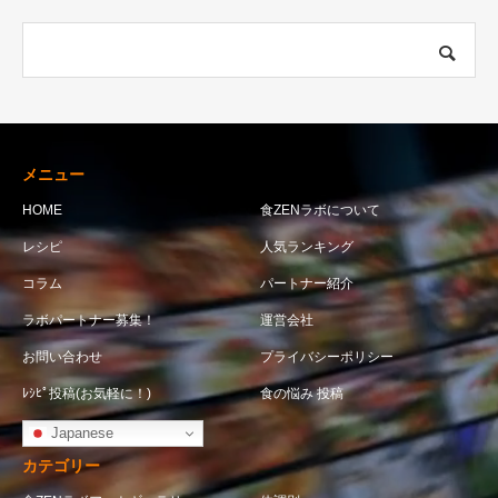
メニュー
HOME
食ZENラボについて
レシピ
人気ランキング
コラム
パートナー紹介
ラボパートナー募集！
運営会社
お問い合わせ
プライバシーポリシー
ﾚｼﾋﾟ投稿(お気軽に！)
食の悩み 投稿
Japanese
カテゴリー