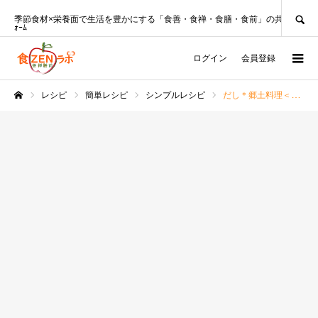
SEARCH
季節食材×栄養面で生活を豊かにする「食善・食禅・食膳・食前」の共創ﾌﾟﾗｯﾄﾌ
ｫｰﾑ
ログイン
会員登録
レシピ
簡単レシピ
シンプルレシピ
だし＊郷土料理＜山形県レシピ＞
ホーム