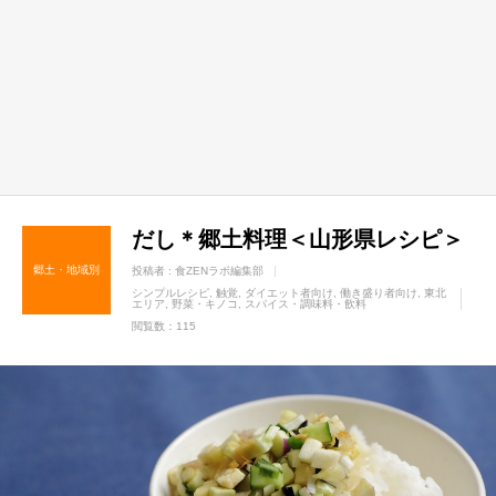
だし＊郷土料理＜山形県レシピ＞
郷土・地域別
投稿者 :
食ZENラボ編集部
シンプルレシピ
触覚
ダイエット者向け
働き盛り者向け
東北
エリア
野菜・キノコ
スパイス・調味料・飲料
閲覧数：115