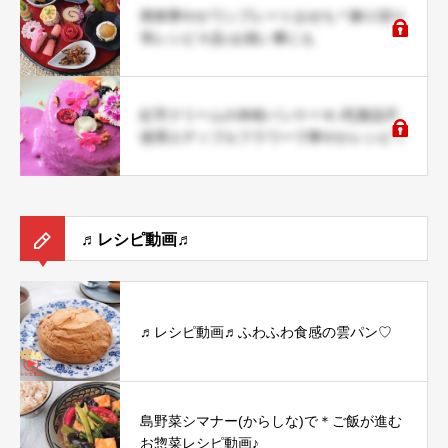
簡単華やかワンプレートおせち＊飾り切り
等レシピ４品♪お祝い事にも
紅芋クリームの米粉パンケーキ♪乳製品不
使用エディブルフラワーで華やかレシピ♡
♬レシピ動画♬
♬レシピ動画♬ふわふわ食感の雲パン♡
島野菜シマナー(からしな)で＊ご飯が進む
お惣菜レシピ動画♪