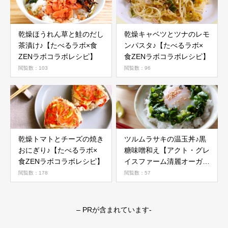
乾燥ほうれん草と鮭のだし
乾燥キャベツとツナのレモ
茶漬け♪【たべるラボ×食
ンパスタ♪【たべるラボ×
ZENラボコラボレシピ】
食ZENラボコラボレシピ】
閲覧数：103
閲覧数：96
乾燥トマトとチーズの焼き
ツルムラサキの温玉丼♪黒
おにぎり♪【たべるラボ×
糖味噌和え【アクト・グレ
食ZENラボコラボレシピ】
イスファーム清麗オーガニ
ック野菜活用レシピ】
閲覧数：178
閲覧数：57
– PRが含まれています-