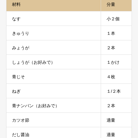
材料
分量
なす
小２個
きゅうり
１本
みょうが
２本
しょうが（お好みで）
１かけ
青じそ
４枚
ねぎ
１/２本
青ナンバン（お好みで）
２本
カツオ節
適量
だし醤油
適量