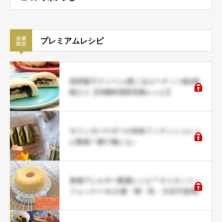
プレミアムレシピ
琉球菓子クンペン(黒ごまピーナッツ餡)胡
桃入り【沖縄料理研究家レシピ】
モリンガパウダーの米粉フィナンシェレシ
ピ動画＊贈り物にも♪
食物アレルギー配慮レシピ＊キャロットシ
フォンケーキ(小麦・卵・乳・大豆不使用)