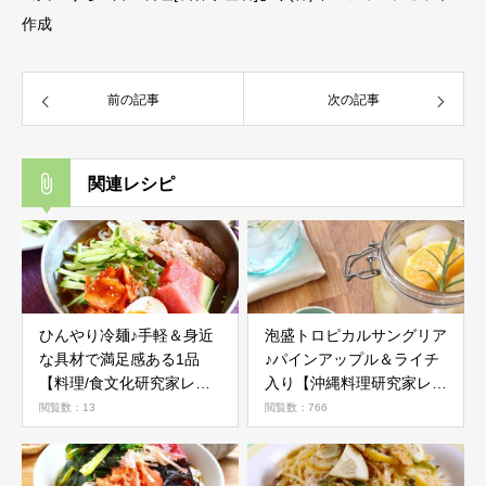
作成
前の記事
次の記事
関連レシピ
ひんやり冷麺♪手軽＆身近
泡盛トロピカルサングリア
な具材で満足感ある1品
♪パインアップル＆ライチ
【料理/食文化研究家レシ
入り【沖縄料理研究家レシ
ピ】
ピ】
閲覧数：13
閲覧数：766