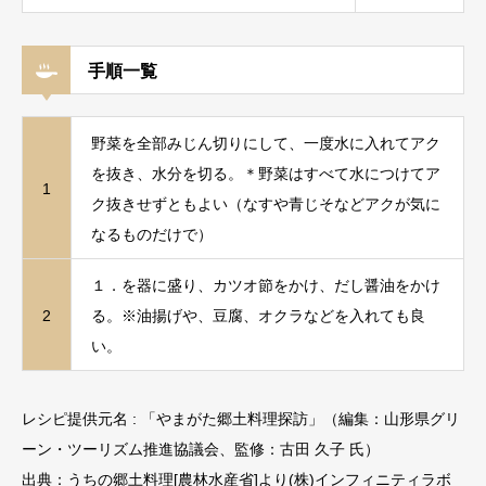
手順一覧
野菜を全部みじん切りにして、一度水に入れてアク
を抜き、水分を切る。＊野菜はすべて水につけてア
1
ク抜きせずともよい（なすや青じそなどアクが気に
なるものだけで）
１．を器に盛り、カツオ節をかけ、だし醤油をかけ
2
る。※油揚げや、豆腐、オクラなどを入れても良
い。
レシピ提供元名 : 「やまがた郷土料理探訪」（編集：山形県グリ
ーン・ツーリズム推進協議会、監修：古田 久子 氏）
出典：うちの郷土料理[農林水産省]より(株)インフィニティラボ