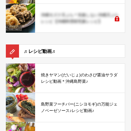
沖縄モズク天ぷら＊失敗しない沖縄天ぷら
レシピ【沖縄料理研究家レシピ】
♬レシピ動画♬
焼きヤマン(だいじょ)のわさび醤油サラダ
レシピ動画＊沖縄島野菜♪
島野菜フーチバー(ニシヨモギ)の万能ジェ
ノベーゼソース♪レシピ動画♪