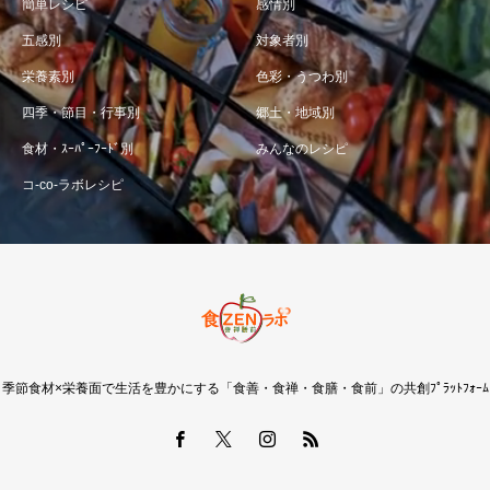
簡単レシピ
感情別
五感別
対象者別
栄養素別
色彩・うつわ別
四季・節目・行事別
郷土・地域別
食材・ｽｰﾊﾟｰﾌｰﾄﾞ別
みんなのレシピ
コ-co-ラボレシピ
季節食材×栄養面で生活を豊かにする「食善・食禅・食膳・食前」の共創ﾌﾟﾗｯﾄﾌｫｰﾑ