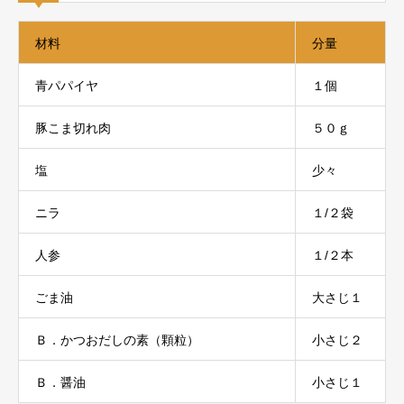
材料
分量
青パパイヤ
１個
豚こま切れ肉
５０ｇ
塩
少々
ニラ
１/２袋
人参
１/２本
ごま油
大さじ１
Ｂ．かつおだしの素（顆粒）
小さじ２
Ｂ．醤油
小さじ１