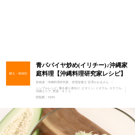
青パパイヤ炒め(イリチー)♪沖縄家
庭料理【沖縄料理研究家レシピ】
郷土・地域別
投稿者 :
沖縄料理研究家・管理栄養士 宮澤かおるさん
シンプルレシピ
働き盛り者向け
ビタミン
ミネラル
カラフル
沖縄エリア
野菜・キノコ
閲覧数：5685