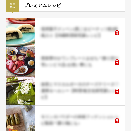
プレミアムレシピ
琉球菓子クンペン(黒ごまピーナッツ餡)胡
桃入り【沖縄料理研究家レシピ】
簡単華やかワンプレートおせち＊飾り切り
等レシピ４品♪お祝い事にも
抹茶とマスカルポーネのチーズテリーヌ♡
濃厚＆ヘルシー【料理/食文化研究家レシ
ピ】
モリンガパウダーの米粉フィナンシェレシ
ピ動画＊贈り物にも♪