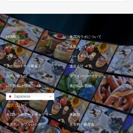
メニュー
HOME
食ZENラボについて
レシピ
人気ランキング
コラム
パートナー紹介
ラボパートナー募集！
運営会社
お問い合わせ
プライバシーポリシー
ﾚｼﾋﾟ投稿(お気軽に！)
食の悩み 投稿
Japanese
カテゴリー
食ZENラボアートギャラリー
体調別
サスティナブルレシピ
非常時・保存食