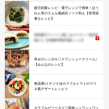
疲労回復レシピ・電子レンジで簡単！ほう
れん草のナムル風納豆ソース和え【管理栄
養士レシピ】
琉球菓子クンペン(黒ごまピーナッツ餡)胡
桃入り【沖縄料理研究家レシピ】
幸せのシンボル♡スワンシュークリーム♪
【みんなのレシピ】
無花果(イチジク)&カラフルトマトのマリ
ネ風デザートレシピ☆
カラフルゼリー入り♡簡単シュワシュワソ