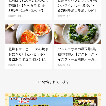
乾燥ほうれん草と鮭のだし
乾燥キャベツとツナのレモ
茶漬け♪【たべるラボ×食
ンパスタ♪【たべるラボ×
ZENラボコラボレシピ】
食ZENラボコラボレシピ】
閲覧数：106
閲覧数：97
乾燥トマトとチーズの焼き
ツルムラサキの温玉丼♪黒
おにぎり♪【たべるラボ×
糖味噌和え【アクト・グレ
食ZENラボコラボレシピ】
イスファーム清麗オーガニ
ック野菜活用レシピ】
閲覧数：180
閲覧数：61
– PRが含まれています-