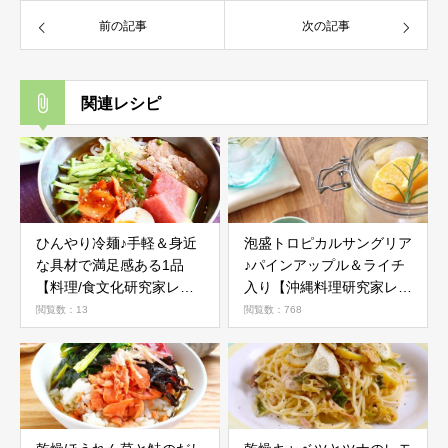
前の記事
次の記事
関連レシピ
ひんやり冷麺♪手軽＆身近
泡盛トロピカルサングリア
な具材で満足感ある1品
♪パインアップル＆ライチ
【料理/食文化研究家レシ
入り【沖縄料理研究家レシ
ピ】
ピ】
閲覧数：13
閲覧数：768