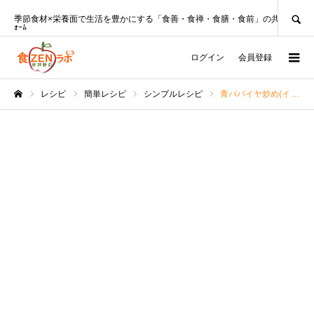
SEARCH
季節食材×栄養面で生活を豊かにする「食善・食禅・食膳・食前」の共創ﾌﾟﾗｯﾄﾌ
ｫｰﾑ
ログイン
会員登録
レシピ
簡単レシピ
シンプルレシピ
青パパイヤ炒め(イリチー)♪沖縄家庭料理【沖縄料理研究家レシピ】
ホーム