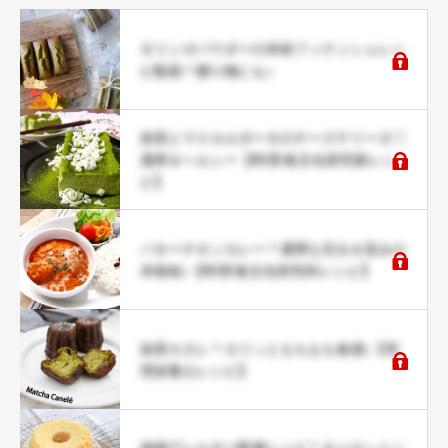
モリンガパウダーの米粉フィナンシェレシ
ピ動画＊贈り物にも♪
抹茶とマスカルポーネのチーズテリーヌ♡
濃厚＆ヘルシー【料理/食文化研究家レシ
ピ】
バターチキンカレー＊濃厚な甘み＆旨みの
本格味♪【料理/食文化研究科レシピ】
抹茶カヌレ＊カリッともちもち食感♪【管
理栄養士レシピ】