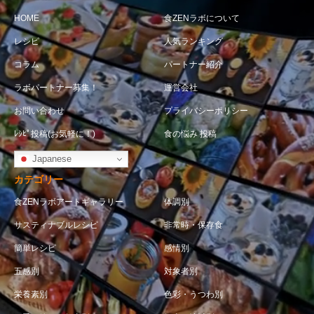
HOME
食ZENラボについて
レシピ
人気ランキング
コラム
パートナー紹介
ラボパートナー募集！
運営会社
お問い合わせ
プライバシーポリシー
ﾚｼﾋﾟ投稿(お気軽に！)
食の悩み 投稿
Japanese
カテゴリー
食ZENラボアートギャラリー
体調別
サスティナブルレシピ
非常時・保存食
簡単レシピ
感情別
五感別
対象者別
栄養素別
色彩・うつわ別