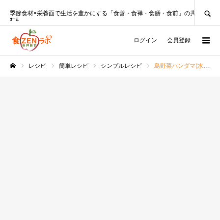
SEARCH
季節食材×栄養面で生活を豊かにする「食善・食禅・食膳・食前」の共創ﾌﾟﾗｯﾄﾌ
ｫｰﾑ
ログイン
会員登録
レシピ
簡単レシピ
シンプルレシピ
島野菜ハンダマ(水前寺菜,金時草)と麦のビーンズスープレシピ動画♪
ホーム