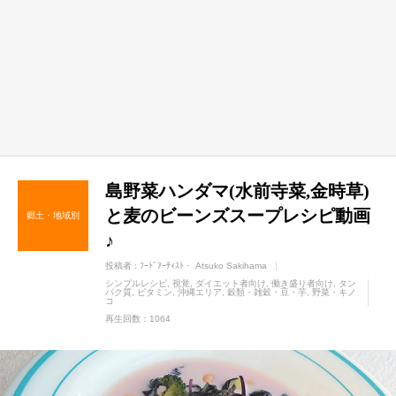
島野菜ハンダマ(水前寺菜,金時草)
と麦のビーンズスープレシピ動画
郷土・地域別
♪
投稿者 :
ﾌｰﾄﾞｱｰﾃｨｽﾄ・ Atsuko Sakihama
シンプルレシピ
視覚
ダイエット者向け
働き盛り者向け
タン
パク質
ビタミン
沖縄エリア
穀類・雑穀・豆・芋
野菜・キノ
コ
再生回数：1064