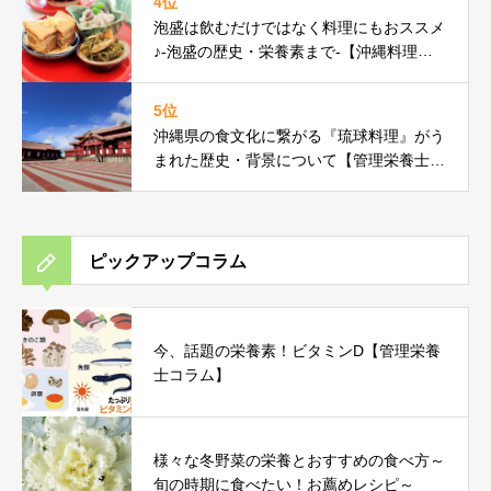
4位
泡盛は飲むだけではなく料理にもおススメ
♪-泡盛の歴史・栄養素まで-【沖縄料理研
究家コラム】
5位
沖縄県の食文化に繋がる『琉球料理』がう
まれた歴史・背景について【管理栄養士コ
ラム】
ピックアップコラム
今、話題の栄養素！ビタミンD【管理栄養
士コラム】
様々な冬野菜の栄養とおすすめの食べ方～
旬の時期に食べたい！お薦めレシピ～