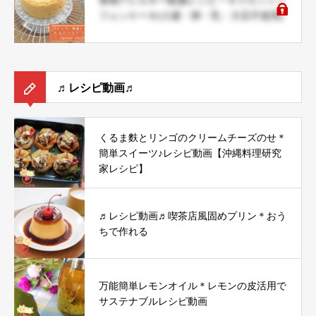
食物アレルギー配慮レシピ＊キャロットシ
フォンケーキ(小麦・卵・乳・大豆不使用)
♬レシピ動画♬
くるま麩とリンゴのクリームチーズのせ＊
簡単スイーツ♪レシピ動画【沖縄料理研究
家レシピ】
♬レシピ動画♬喫茶店風固めプリン＊おう
ちで作れる
万能簡単レモンオイル＊レモンの皮活用で
サステナブルレシピ動画