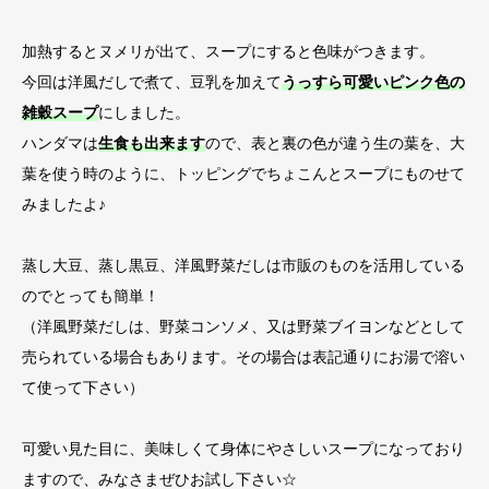
加熱するとヌメリが出て、スープにすると色味がつきます。
今回は洋風だしで煮て、豆乳を加えて
うっすら可愛いピンク色の
雑穀スープ
にしました。
ハンダマは
生食も出来ます
ので、表と裏の色が違う生の葉を、大
葉を使う時のように、トッピングでちょこんとスープにものせて
みましたよ♪
蒸し大豆、蒸し黒豆、洋風野菜だしは市販のものを活用している
のでとっても簡単！
（洋風野菜だしは、野菜コンソメ、又は野菜ブイヨンなどとして
売られている場合もあります。その場合は表記通りにお湯で溶い
て使って下さい）
可愛い見た目に、美味しくて身体にやさしいスープになっており
ますので、みなさまぜひお試し下さい☆