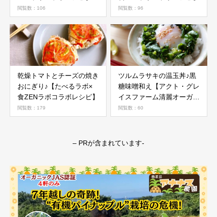
閲覧数：106
閲覧数：96
乾燥トマトとチーズの焼き
ツルムラサキの温玉丼♪黒
おにぎり♪【たべるラボ×
糖味噌和え【アクト・グレ
食ZENラボコラボレシピ】
イスファーム清麗オーガニ
ック野菜活用レシピ】
閲覧数：179
閲覧数：60
– PRが含まれています-