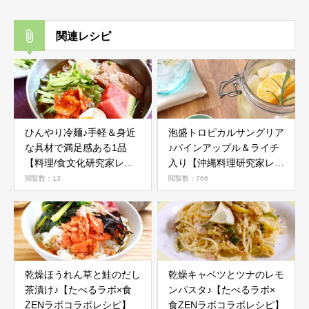
関連レシピ
ひんやり冷麺♪手軽＆身近
泡盛トロピカルサングリア
な具材で満足感ある1品
♪パインアップル＆ライチ
【料理/食文化研究家レシ
入り【沖縄料理研究家レシ
ピ】
ピ】
閲覧数：13
閲覧数：766
乾燥ほうれん草と鮭のだし
乾燥キャベツとツナのレモ
茶漬け♪【たべるラボ×食
ンパスタ♪【たべるラボ×
ZENラボコラボレシピ】
食ZENラボコラボレシピ】