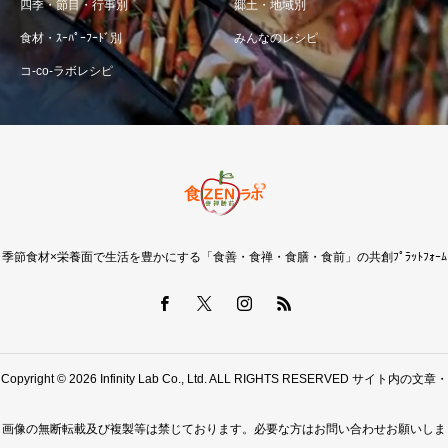
四季・節目・行事別
郷土・地域別
食材・ｽｰﾊﾟｰﾌｰﾄﾞ別
みんなのレシピ
コ-co-ラボレシピ
季節食材×栄養面で生活を豊かにする「食善・食禅・食膳・食前」の共創ﾌﾟﾗｯﾄﾌｫｰﾑ
Copyright © 2026 Infinity Lab Co., Ltd. ALL RIGHTS RESERVED サイト内の文章・
画像の無断転載及び複製等は禁じております。必要な方はお問い合わせお願いしま