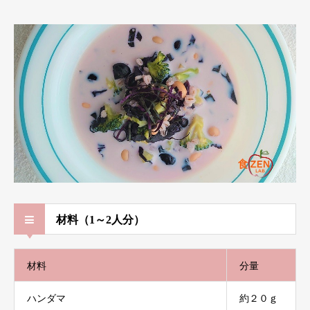
材料（1～2人分）
材料
分量
ハンダマ
約２０ｇ