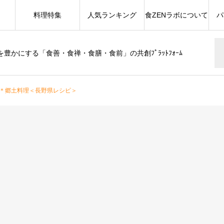
料理特集
人気ランキング
食ZENラボについて
パ
豊かにする「食善・食禅・食膳・食前」の共創ﾌﾟﾗｯﾄﾌｫｰﾑ
＊郷土料理＜長野県レシピ＞