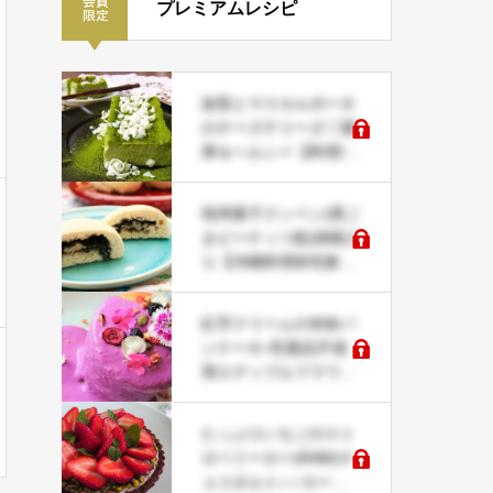
プレミアムレシピ
抹茶とマスカルポーネ
のチーズテリーヌ♡濃
厚＆ヘルシー【料理/食
文化研究家レシピ】
琉球菓子クンペン(黒ご
まピーナッツ餡)胡桃入
り【沖縄料理研究家レ
シピ】
紅芋クリームの米粉パ
ンケーキ♪乳製品不使
用エディブルフラワー
で華やかレシピ♡
たっぷりいちごのスト
ロベリーロー(RAW)チ
ョコタルト♪＜ロース