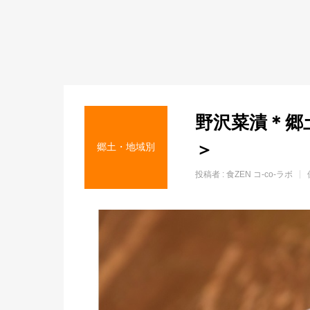
野沢菜漬＊郷
＞
郷土・地域別
投稿者 :
食ZEN コ-co-ラボ