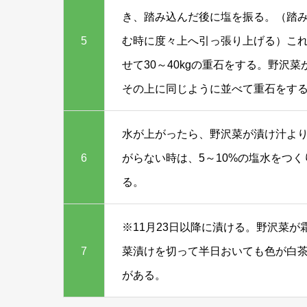
き、踏み込んだ後に塩を振る。（踏
5
む時に度々上へ引っ張り上げる）こ
せて30～40kgの重石をする。野
その上に同じように並べて重石をす
水が上がったら、野沢菜が漬け汁より
6
がらない時は、5～10%の塩水をつ
る。
※11月23日以降に漬ける。野沢菜
7
菜漬けを切って半日おいても色が白
がある。