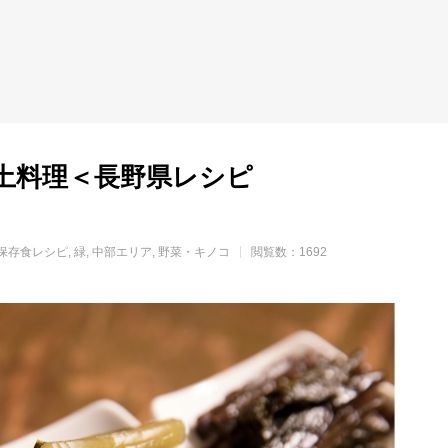
土料理＜長野県レシピ
保存食レシピ
緑
中部エリア
野菜・キノコ
閲覧数：1692