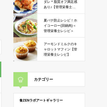
ダレ＊脂質オフ満足感
あり♪【管理栄養士レ
シピ】
夏バテ防止レシピ！ホ
イコーロー(回鍋肉)＜
管理栄養士レシピ＞
アーモンドミルクのキ
ャロットマフィン【管
理栄養士レシピ】
カテゴリー
食ZENラボアートギャラリー