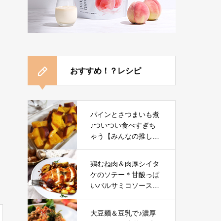
おすすめ！？レシピ
パインとさつまいも煮
♪ついつい食べすぎち
ゃう【みんなの推しレ
シピ】
鶏むね肉＆肉厚シイタ
ケのソテー＊甘酸っぱ
いバルサミコソース
【料理/食文化研究家レ
シピ】
大豆麺＆豆乳で♪濃厚