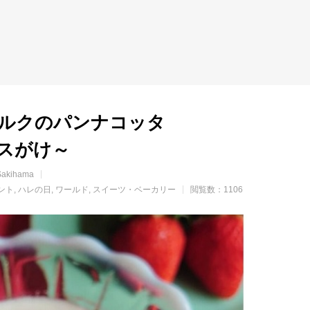
ルクのパンナコッタ
スがけ～
Sakihama
ント
ハレの日
ワールド
スイーツ・ベーカリー
閲覧数：1106