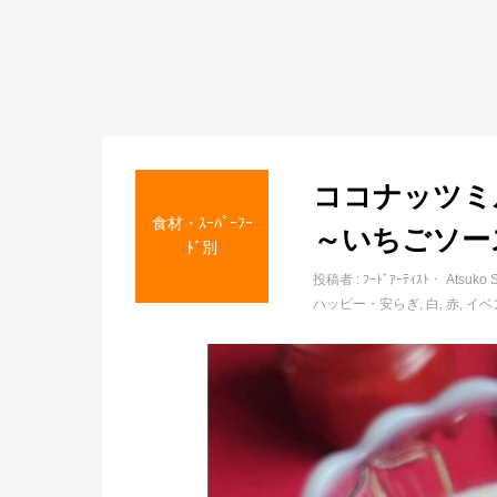
ココナッツミ
食材・ｽｰﾊﾟｰﾌｰ
～いちごソー
ﾄﾞ別
投稿者 :
ﾌｰﾄﾞｱｰﾃｨｽﾄ・ Atsuko 
ハッピー・安らぎ
白
赤
イベ