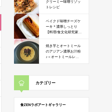
クリーミー味噌リゾッ
トレシピ
ベイクド味噌チーズケ
ーキ＊濃厚しっとり
【料理/食文化研究家レ
シピ】
焼き芋とオートミール
のアジアン濃厚お汁粉
♪＜オートミールレシ
ピ＞
カテゴリー
食ZENラボアートギャラリー