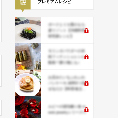
プレミアムレシピ
ポークとイカ墨のもち
麦リゾット【沖縄料理
研究家レシピ】
モリンガパウダーの米
粉フィナンシェレシピ
動画＊贈り物にも♪
お店みたいなふわふわ
パンケーキ♪材料5つ混
ぜるだけ【料理/食文化
研究家レシピ】
ルビーの琥珀糖☆食 m
eets jewelryシリーズ☆