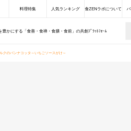
料理特集
人気ランキング
食ZENラボについて
パ
豊かにする「食善・食禅・食膳・食前」の共創ﾌﾟﾗｯﾄﾌｫｰﾑ
ルクのパンナコッタ～いちごソースがけ～