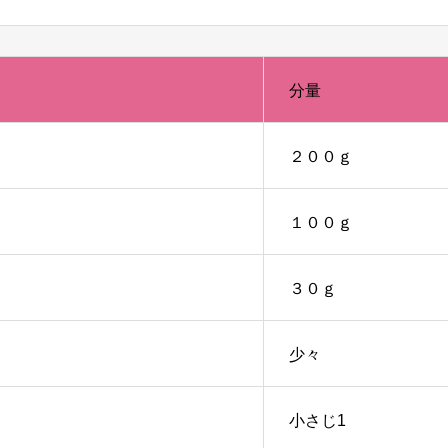
分量
２００ｇ
１００ｇ
３０ｇ
少々
小さじ1