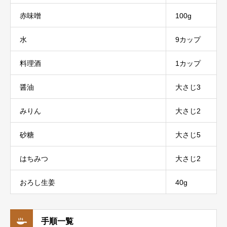
⾚味噌
100g
⽔
9カップ
料理酒
1カップ
醤油
⼤さじ3
みりん
⼤さじ2
砂糖
⼤さじ5
はちみつ
⼤さじ2
おろし⽣姜
40g
手順一覧