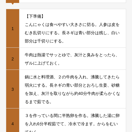
【下準備】
こんにゃくは⾷べやすい⼤きさに切る。⼈参は⽪を
1
むき乱切りにする。⻑ネギは⻘い部分は残し、⽩い
部分は千切りにする。
⽜⾁は熱湯でサッとゆで、灰汁と臭みをとったら、
2
ザルに上げておく。
鍋に⽔と料理酒、２の⽜⾁を⼊れ、沸騰してきたら
弱⽕にする。⻑ネギの⻘い部分とおろし⽣姜、砂糖
3
を加え、灰汁を取りながら約40分⽜⾁が柔らかくな
るまで茹でる。
３を作っている間に半熟卵を作る。沸騰した湯に卵
4
を⼊れ6分半程茹でて、冷⽔で冷ます。からをむい