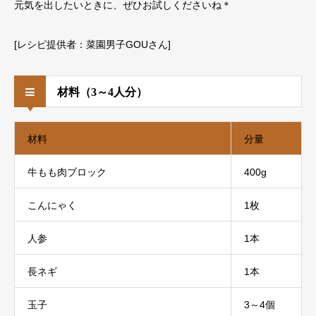
元気を出したいときに、ぜひお試しくださいね＊
[レシピ提供者：菜園男子GOUさん]
材料（3～4人分）
材料
分量
⽜もも⾁ブロック
400g
こんにゃく
1枚
⼈参
1本
⻑ネギ
1本
⽟⼦
3～4個