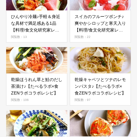
ひんやり冷麺♪手軽＆身近
スイカのフルーツポンチ♪
な具材で満足感ある1品
爽やかシロップと寒天入り
【料理/食文化研究家レシ
【料理/食文化研究家レシ
ピ】
ピ】
閲覧数：13
閲覧数：22
乾燥ほうれん草と鮭のだし
乾燥キャベツとツナのレモ
茶漬け♪【たべるラボ×食
ンパスタ♪【たべるラボ×
ZENラボコラボレシピ】
食ZENラボコラボレシピ】
閲覧数：106
閲覧数：97