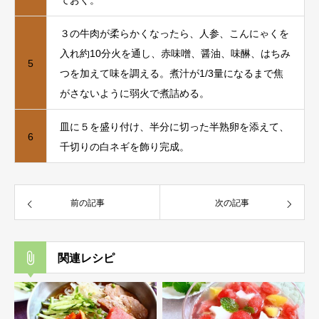
ておく。
３の⽜⾁が柔らかくなったら、⼈参、こんにゃくを
⼊れ約10分⽕を通し、⾚味噌、醤油、味醂、はちみ
5
つを加えて味を調える。煮汁が1/3量になるまで焦
がさないように弱⽕で煮詰める。
⽫に５を盛り付け、半分に切った半熟卵を添えて、
6
千切りの⽩ネギを飾り完成。
前の記事
次の記事
関連レシピ