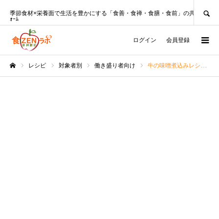
SEARCH
季節食材×栄養面で生活を豊かにする「食善・食禅・食膳・食前」の共創ﾌﾟﾗｯﾄﾌ
ｫｰﾑ
ログイン
会員登録
レシピ
対象者別
働き盛り者向け
牛の味噌煮込みレシピ☆おつまみにもピッタリ！
ホーム