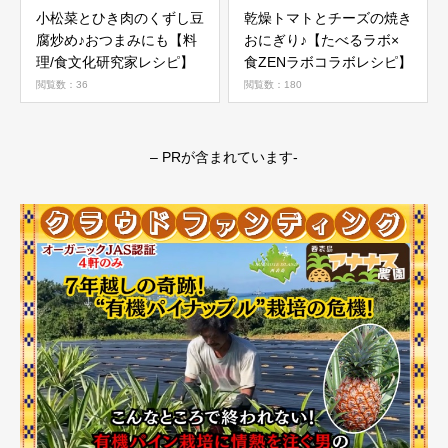
小松菜とひき肉のくずし豆
乾燥トマトとチーズの焼き
腐炒め♪おつまみにも【料
おにぎり♪【たべるラボ×
理/食文化研究家レシピ】
食ZENラボコラボレシピ】
閲覧数：36
閲覧数：180
– PRが含まれています-