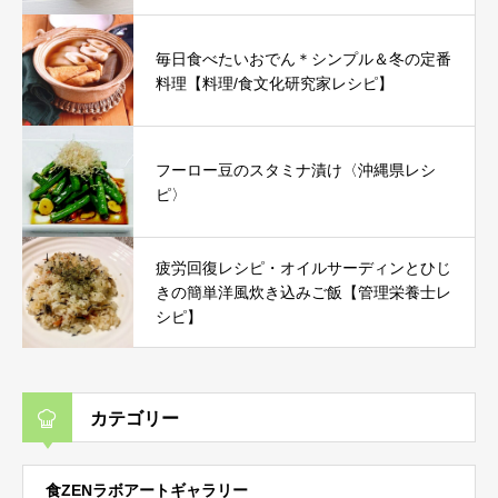
毎日食べたいおでん＊シンプル＆冬の定番
料理【料理/食文化研究家レシピ】
フーロー豆のスタミナ漬け〈沖縄県レシ
ピ〉
疲労回復レシピ・オイルサーディンとひじ
きの簡単洋風炊き込みご飯【管理栄養士レ
シピ】
カテゴリー
食ZENラボアートギャラリー