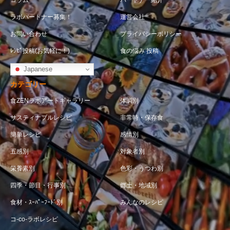
ラボパートナー募集！
運営会社
お問い合わせ
プライバシーポリシー
ﾚｼﾋﾟ投稿(お気軽に！)
食の悩み 投稿
Japanese
カテゴリー
食ZENラボアートギャラリー
体調別
サスティナブルレシピ
非常時・保存食
簡単レシピ
感情別
五感別
対象者別
栄養素別
色彩・うつわ別
四季・節目・行事別
郷土・地域別
食材・ｽｰﾊﾟｰﾌｰﾄﾞ別
みんなのレシピ
コ-co-ラボレシピ