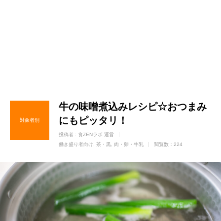
牛の味噌煮込みレシピ☆おつまみ
にもピッタリ！
対象者別
投稿者 :
食ZENラボ 運営
働き盛り者向け
茶・黒
肉・卵・牛乳
閲覧数：224