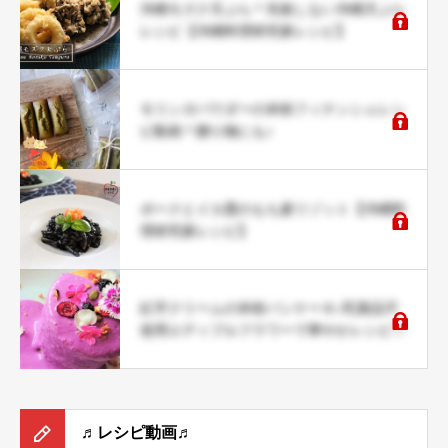
沖縄モズク天ぷら＊失敗しない沖縄天ぷら
レシピ【沖縄料理研究家レシピ】
モリンガパウダーの米粉フィナンシェレシ
ピ動画＊贈り物にも♪
ポークとイカ墨のもち麦リゾット【沖縄料
理研究家レシピ】
紅芋クリームの米粉パンケーキ♪乳製品不
使用エディブルフラワーで華やかレシピ♡
♬レシピ動画♬