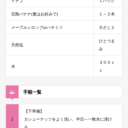
イチゴ
１パック
完熟バナナ(量はお好みで)
１～２本
メープルシロップorハチミツ
大さじ２
ひとつま
天然塩
み
３００ｃ
水
ｃ
手順一覧
【下準備】
1
カシューナッツをよく洗い、半日～一晩水に浸け
る。