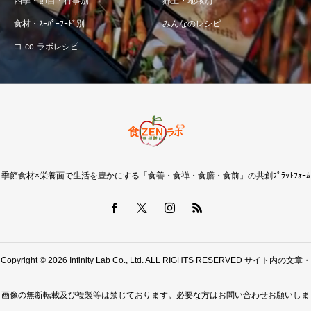
四季・節目・行事別
郷土・地域別
食材・ｽｰﾊﾟｰﾌｰﾄﾞ別
みんなのレシピ
コ-co-ラボレシピ
季節食材×栄養面で生活を豊かにする「食善・食禅・食膳・食前」の共創ﾌﾟﾗｯﾄﾌｫｰﾑ
Copyright © 2026 Infinity Lab Co., Ltd. ALL RIGHTS RESERVED サイト内の文章・
画像の無断転載及び複製等は禁じております。必要な方はお問い合わせお願いしま