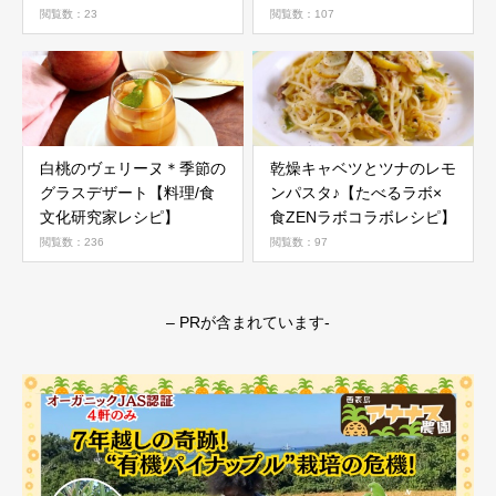
ピ】
閲覧数：23
閲覧数：107
白桃のヴェリーヌ＊季節の
乾燥キャベツとツナのレモ
グラスデザート【料理/食
ンパスタ♪【たべるラボ×
文化研究家レシピ】
食ZENラボコラボレシピ】
閲覧数：236
閲覧数：97
– PRが含まれています-