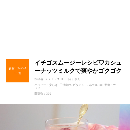
イチゴスムージーレシピ♡カシュ
食材・ｽｰﾊﾟｰﾌ
ーナッツミルクで爽やかゴクゴク
ｰﾄﾞ別
投稿者 :
ﾛｰﾌｰﾄﾞﾃﾞｻﾞｲﾅｰ・ 陽子さん
ハッピー・安らぎ
子供向け
ビタミン
ミネラル
赤
果物・ナ
ッツ
閲覧数：305