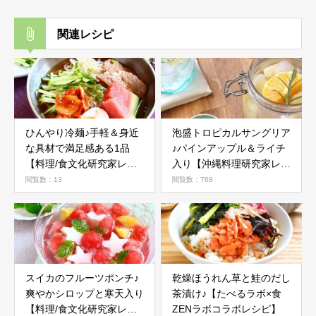
関連レシピ
ひんやり冷麺♪手軽＆身近
泡盛トロピカルサングリア
な具材で満足感ある1品
♪パインアップル＆ライチ
【料理/食文化研究家レシ
入り【沖縄料理研究家レシ
ピ】
ピ】
閲覧数：13
閲覧数：768
スイカのフルーツポンチ♪
乾燥ほうれん草と鮭のだし
爽やかシロップと寒天入り
茶漬け♪【たべるラボ×食
【料理/食文化研究家レシ
ZENラボコラボレシピ】