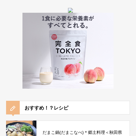
おすすめ！？レシピ
だまこ鍋(だまこなべ)＊郷土料理＜秋田県