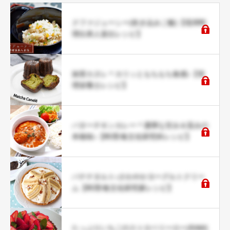
クファジューシー(炊き込みご飯)【琉球料
理伝承人直伝レシピ】
抹茶カヌレ＊カリッともちもち食感♪【管
理栄養士レシピ】
バターチキンカレー＊濃厚な甘み＆旨みの
本格味♪【料理/食文化研究科レシピ】
バナナタルト♪さわやかヨーグルトクリー
ム【料理/食文化研究家レシピ】
たっぷりいちごのストロベリーロー(RAW)