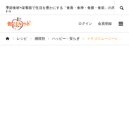
SEARCH
季節食材×栄養面で生活を豊かにする「食善・食禅・食膳・食前」の共創ﾌﾟﾗｯﾄﾌ
ｫｰﾑ
ログイン
会員登録
レシピ
感情別
ハッピー・安らぎ
イチゴスムージーレシピ♡カシューナッツミルクで爽やかゴクゴク
ホーム