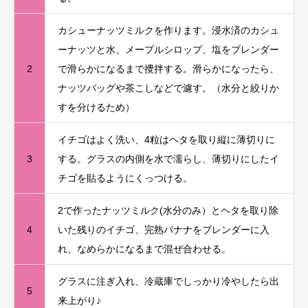
カシューナッツミルクを作ります。浸水済のカシュ
ーナッツと水、メープルシロップ、塩をブレンダー
2
で滑らかになるまで攪拌する。滑らかになったら、
ナッツバッグや茶こしなどで濾す。（水分と絞りか
すを分けるため）
イチゴはよく洗い、4粒はヘタを取り縦に薄切りに
3
する。グラスの内側を水で濡らし、薄切りにしたイ
チゴを貼るようにくっつける。
2で作ったナッツミルク(水分のみ）とヘタを取り除
4
いた残りのイチゴ、完熟バナナをブレンダーに入
れ、なめらかになるまで混ぜ合わせる。
グラスに注ぎ入れ、冷蔵庫でしっかり冷やしたら出
5
来上がり♪