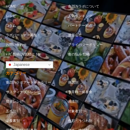
HOME
食ZENラボについて
レシピ
人気ランキング
コラム
パートナー紹介
ラボパートナー募集！
運営会社
お問い合わせ
プライバシーポリシー
ﾚｼﾋﾟ投稿(お気軽に！)
食の悩み 投稿
Japanese
カテゴリー
食ZENラボアートギャラリー
体調別
サスティナブルレシピ
非常時・保存食
簡単レシピ
感情別
五感別
対象者別
栄養素別
色彩・うつわ別