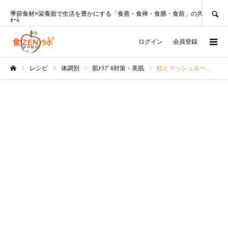
SEARCH
季節食材×栄養面で生活を豊かにする「食善・食禅・食膳・食前」の共創ﾌﾟﾗｯﾄﾌ
ｫｰﾑ
ログイン
会員登録
レシピ
体調別
肌ﾄﾗﾌﾞﾙ対策・美肌
鮭とマッシュルームのホイル蒸しレシピ♪簡単クリーミー蒸し器不要！
ホーム