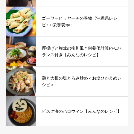
ゴーヤーヒラヤーチの巻物〈沖縄県レシ
ピ〉□栄養表示□
厚揚げと舞茸の柳川風＊栄養価計算PFCバ
ランス付き【みんなのレシピ】
鶏と大根の塩とろみ炒め＜お塩ひかえめレ
シピ＞
ビスク海のハロウィン【みんなのレシピ】