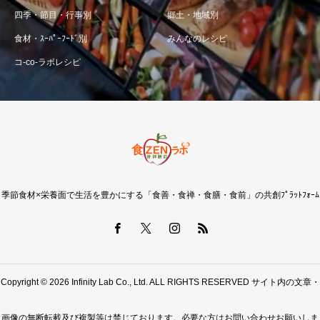
四季・節目・行事別
郷土・地域別
食材・ｽｰﾊﾟｰﾌｰﾄﾞ別
みんなのレシピ
コ-co-ラボレシピ
季節食材×栄養面で生活を豊かにする「食善・食禅・食膳・食前」の共創ﾌﾟﾗｯﾄﾌｫｰﾑ
Copyright © 2026 Infinity Lab Co., Ltd. ALL RIGHTS RESERVED サイト内の文章・
画像の無断転載及び複製等は禁じております。必要な方はお問い合わせお願いしま