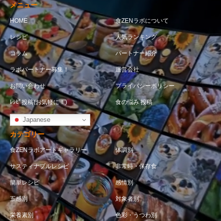
メニュー
HOME
食ZENラボについて
レシピ
人気ランキング
コラム
パートナー紹介
ラボパートナー募集！
運営会社
お問い合わせ
プライバシーポリシー
ﾚｼﾋﾟ投稿(お気軽に！)
食の悩み 投稿
Japanese
カテゴリー
食ZENラボアートギャラリー
体調別
サスティナブルレシピ
非常時・保存食
簡単レシピ
感情別
五感別
対象者別
栄養素別
色彩・うつわ別