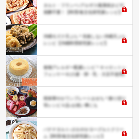
タルト・フランベ♪アルザス風薄焼きピザ
発酵不要！【料理/食文化研究家レシピ】
沖縄モズク天ぷら＊失敗しない沖縄天ぷら
レシピ【沖縄料理研究家レシピ】
食物アレルギー配慮レシピ＊キャロットシ
フォンケーキ(小麦・卵・乳・大豆不使用)
簡単華やかワンプレートおせち＊飾り切り
等レシピ４品♪お祝い事にも
バナナタルト♪さわやかヨーグルトクリー
ム【料理/食文化研究家レシピ】