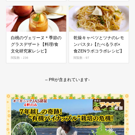
白桃のヴェリーヌ＊季節の
乾燥キャベツとツナのレモ
グラスデザート【料理/食
ンパスタ♪【たべるラボ×
文化研究家レシピ】
食ZENラボコラボレシピ】
閲覧数：236
閲覧数：97
– PRが含まれています-