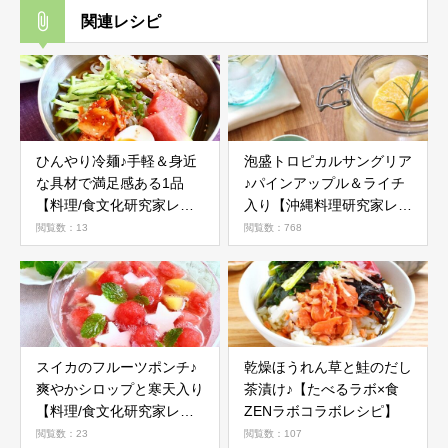
関連レシピ
ひんやり冷麺♪手軽＆身近
泡盛トロピカルサングリア
な具材で満足感ある1品
♪パインアップル＆ライチ
【料理/食文化研究家レシ
入り【沖縄料理研究家レシ
ピ】
ピ】
閲覧数：13
閲覧数：768
スイカのフルーツポンチ♪
乾燥ほうれん草と鮭のだし
爽やかシロップと寒天入り
茶漬け♪【たべるラボ×食
【料理/食文化研究家レシ
ZENラボコラボレシピ】
ピ】
閲覧数：23
閲覧数：107