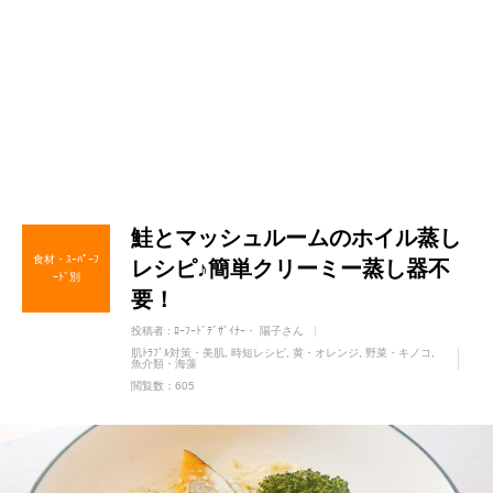
鮭とマッシュルームのホイル蒸し
食材・ｽｰﾊﾟｰﾌ
レシピ♪簡単クリーミー蒸し器不
ｰﾄﾞ別
要！
投稿者 :
ﾛｰﾌｰﾄﾞﾃﾞｻﾞｲﾅｰ・ 陽子さん
肌ﾄﾗﾌﾞﾙ対策・美肌
時短レシピ
黄・オレンジ
野菜・キノコ
魚介類・海藻
閲覧数：605