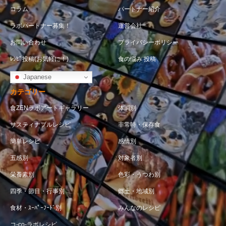
コラム
パートナー紹介
ラボパートナー募集！
運営会社
お問い合わせ
プライバシーポリシー
ﾚｼﾋﾟ投稿(お気軽に！)
食の悩み 投稿
Japanese
カテゴリー
食ZENラボアートギャラリー
体調別
サスティナブルレシピ
非常時・保存食
簡単レシピ
感情別
五感別
対象者別
栄養素別
色彩・うつわ別
四季・節目・行事別
郷土・地域別
食材・ｽｰﾊﾟｰﾌｰﾄﾞ別
みんなのレシピ
コ-co-ラボレシピ