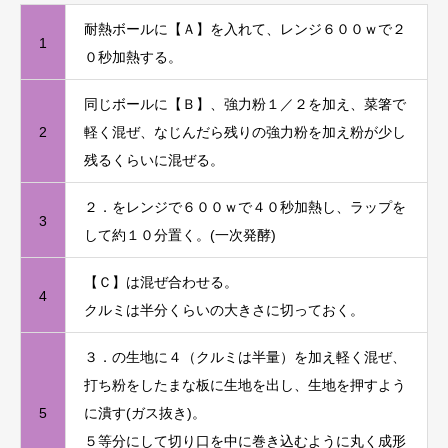
耐熱ボールに【Ａ】を入れて、レンジ６００ｗで２
1
０秒加熱する。
同じボールに【Ｂ】、強力粉１／２を加え、菜箸で
2
軽く混ぜ、なじんだら残りの強力粉を加え粉が少し
残るくらいに混ぜる。
２．をレンジで６００ｗで４０秒加熱し、ラップを
3
して約１０分置く。(一次発酵)
【Ｃ】は混ぜ合わせる。
4
クルミは半分くらいの大きさに切っておく。
３．の生地に４（クルミは半量）を加え軽く混ぜ、
打ち粉をしたまな板に生地を出し、生地を押すよう
5
に潰す(ガス抜き)。
５等分にして切り口を中に巻き込むように丸く成形