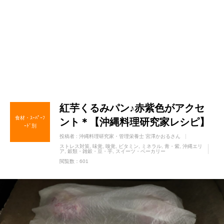
紅芋くるみパン♪赤紫色がアクセ
食材・ｽｰﾊﾟｰﾌ
ント＊【沖縄料理研究家レシピ】
ｰﾄﾞ別
投稿者 :
沖縄料理研究家・管理栄養士 宮澤かおるさん
ストレス対策
味覚
嗅覚
ビタミン
ミネラル
青・紫
沖縄エリ
ア
穀類・雑穀・豆・芋
スイーツ・ベーカリー
閲覧数：601