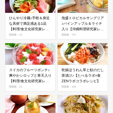
ひんやり冷麺♪手軽＆身近
泡盛トロピカルサングリア
な具材で満足感ある1品
♪パインアップル＆ライチ
【料理/食文化研究家レシ
入り【沖縄料理研究家レシ
ピ】
ピ】
閲覧数：13
閲覧数：767
スイカのフルーツポンチ♪
乾燥ほうれん草と鮭のだし
爽やかシロップと寒天入り
茶漬け♪【たべるラボ×食
【料理/食文化研究家レシ
ZENラボコラボレシピ】
ピ】
閲覧数：22
閲覧数：106