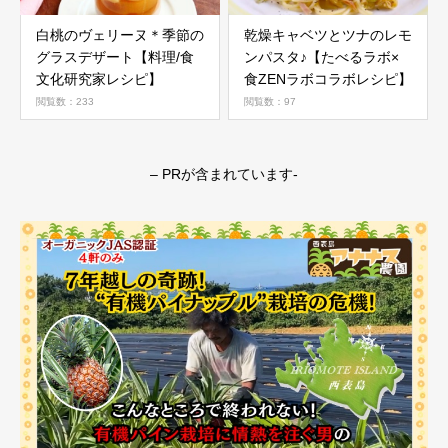
白桃のヴェリーヌ＊季節の
乾燥キャベツとツナのレモ
グラスデザート【料理/食
ンパスタ♪【たべるラボ×
文化研究家レシピ】
食ZENラボコラボレシピ】
閲覧数：233
閲覧数：97
– PRが含まれています-