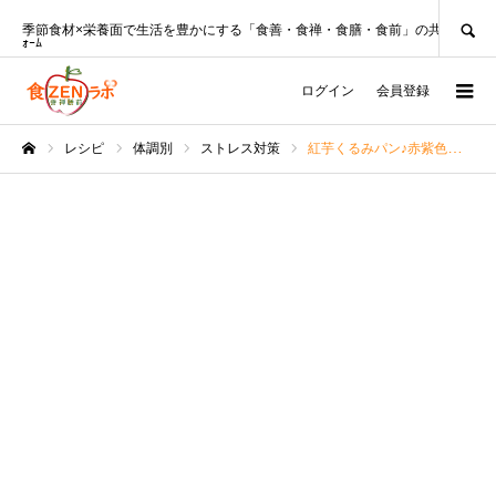
SEARCH
季節食材×栄養面で生活を豊かにする「食善・食禅・食膳・食前」の共創ﾌﾟﾗｯﾄﾌ
ｫｰﾑ
ログイン
会員登録
レシピ
体調別
ストレス対策
紅芋くるみパン♪赤紫色がアクセント＊【沖縄料理研究家レシピ】
ホーム