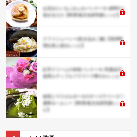
お店みたいなふわふわパンケーキ♪材料5つ
混ぜるだけ【料理/食文化研究家レシピ】
クファジューシー(炊き込みご飯)【琉球料
理伝承人直伝レシピ】
紅芋クリームの米粉パンケーキ♪乳製品不
使用エディブルフラワーで華やかレシピ♡
抹茶とマスカルポーネのチーズテリーヌ♡
濃厚＆ヘルシー【料理/食文化研究家レシ
ピ】