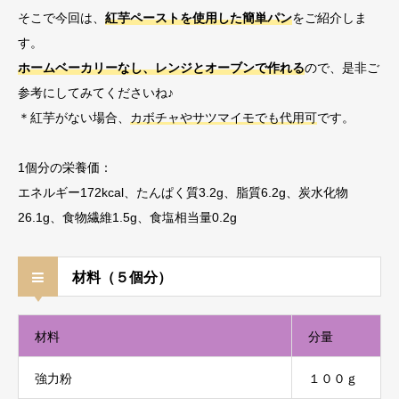
そこで今回は、
紅芋ペーストを使用した簡単パン
をご紹介しま
す。
ホームベーカリーなし、レンジとオーブンで作れる
ので、是非ご
参考にしてみてくださいね♪
＊紅芋がない場合、
カボチャやサツマイモでも代用可
です。
1個分の栄養価：
エネルギー172kcal、たんぱく質3.2g、脂質6.2g、炭水化物
26.1g、食物繊維1.5g、食塩相当量0.2g
材料（５個分）
材料
分量
強力粉
１００ｇ