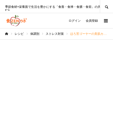
SEARCH
季節食材×栄養面で生活を豊かにする「食善・食禅・食膳・食前」の共創ﾌﾟﾗｯﾄﾌ
ｫｰﾑ
ログイン
会員登録
レシピ
体調別
ストレス対策
ほろ苦ゴーヤーの美肌カラフルマリネ【管理栄養士レシピ】
ホーム