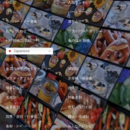
レシピ
人気ランキング
コラム
パートナー紹介
ラボパートナー募集！
運営会社
お問い合わせ
プライバシーポリシー
ﾚｼﾋﾟ投稿(お気軽に！)
食の悩み 投稿
Japanese
カテゴリー
食ZENラボアートギャラリー
体調別
サスティナブルレシピ
非常時・保存食
簡単レシピ
感情別
五感別
対象者別
栄養素別
色彩・うつわ別
四季・節目・行事別
郷土・地域別
食材・ｽｰﾊﾟｰﾌｰﾄﾞ別
みんなのレシピ