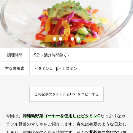
調理時間
5分（漬け時間除く）
主な栄養素
ビタミンC、β－カロテン
この記事のタイトルとURLをコピーする
今回は、
沖縄島野菜ゴーヤーを使用したビタミンC
たっぷりなカ
ラフル野菜のマリネをご紹介します。春先は初夏のような日差し
もあり、紫外線が強くなる時期です。そんな
紫外線に負けないお