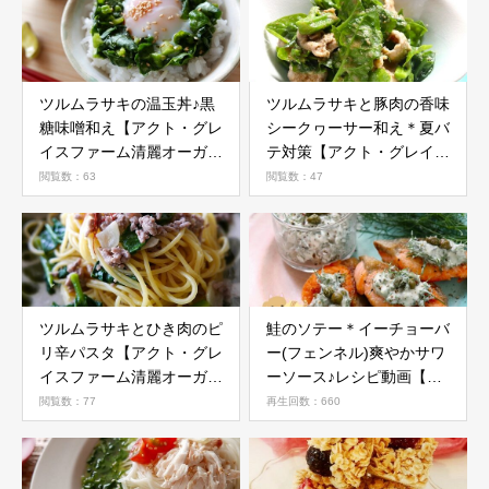
ツルムラサキの温玉丼♪黒
ツルムラサキと豚肉の香味
糖味噌和え【アクト・グレ
シークヮーサー和え＊夏バ
イスファーム清麗オーガニ
テ対策【アクト・グレイス
ック野菜活用レシピ】
ファーム清麗オーガニック
閲覧数：63
閲覧数：47
野菜活用レシピ】
ツルムラサキとひき肉のピ
鮭のソテー＊イーチョーバ
リ辛パスタ【アクト・グレ
ー(フェンネル)爽やかサワ
イスファーム清麗オーガニ
ーソース♪レシピ動画【沖
ック野菜活用レシピ】
縄料理研究家レシピ】
閲覧数：77
再生回数：660