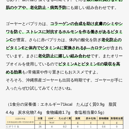
肌のケアや、老化防止・病気予防
にも嬉しい組み合わせです。
ゴーヤーとパプリカは、
コラーゲンの合成を助け皮膚のシミやシ
ワを防ぐ、ストレスに対抗するホルモンを作る働きがあるビタミ
ンC
が豊富。さらに赤パプリカは、体内の酸化を防ぎ
老化防止の
ビタミンEと体内でビタミンAに変換されるβ―カロテン
が含まれ
ています。まさに
老化防止に嬉しい組み合わせ
です。またオリー
ブオイルを使用しているので
ビタミンAとビタミンEの吸収を高
める効果
も♪常備菜や作り置きにもおススメですよ。
そろそろ、沖縄県産ゴーヤーも出回る時期です。ゴーヤーが手に
入ったらぜひ試してみてくださいね。
（1食分の栄養価：エネルギー71kcal たんぱく質0.9g 脂質
4.4g 炭水化物7.4g 食物繊維1.7g 食塩相当量0.5g）