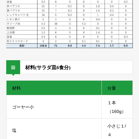
材料(サラダ皿6食分)
材料
分量
１本
ゴーヤー小
（160g）
小さじ１/
塩
４