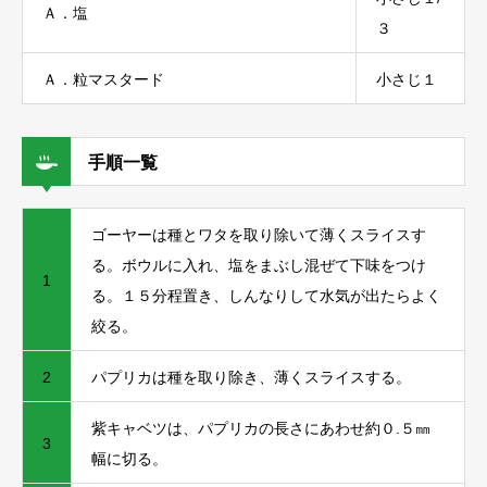
Ａ．塩
３
Ａ．粒マスタード
小さじ１
手順一覧
ゴーヤーは種とワタを取り除いて薄くスライスす
る。ボウルに入れ、塩をまぶし混ぜて下味をつけ
1
る。１５分程置き、しんなりして水気が出たらよく
絞る。
2
パプリカは種を取り除き、薄くスライスする。
紫キャベツは、パプリカの長さにあわせ約０.５㎜
3
幅に切る。