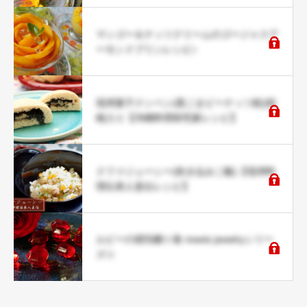
マンゴー＆ナッツクリームのゴージャスア
ーモンドプリンレシピ♪
琉球菓子クンペン(黒ごまピーナッツ餡)胡
桃入り【沖縄料理研究家レシピ】
クファジューシー(炊き込みご飯)【琉球料
理伝承人直伝レシピ】
ルビーの琥珀糖☆食 meets jewelryシリー
ズ☆