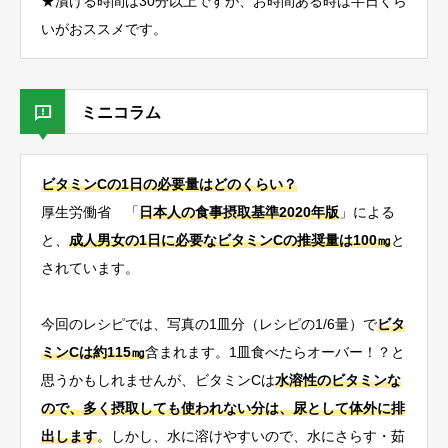
★漬ける時間は30分以上ですが、お時間ある時は半日くら
いがおススメです。
ミニコラム
ビタミンCの1日の必要量はどのくらい？
厚生労働省 「
日本人の食事摂取基準2020年版
」による
と、
成人男女の1日に必要なビタミンCの推奨量は100㎎
と
されています。
今回のレシピでは、写真の1皿分（レシピの1/6量）で
ビタ
ミンCは約115㎎
含まれます。1皿食べたらオーバー！？と
思うかもしれませんが、ビタミンCは
水溶性のビタミンな
ので、多く摂取しても使われない分は、尿として体外に排
出します
。しかし、水に溶けやすいので、水にさらす・茹