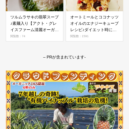
ツルムラサキの翡翠スープ
オートミールとココナッツ
♪素麺入り【アクト・グレ
オイルのエナジーキューブ
イスファーム清麗オーガニ
レシピ♪ダイエット時にお
ック野菜活用レシピ】
すすめ
閲覧数：74
閲覧数：1591
– PRが含まれています-