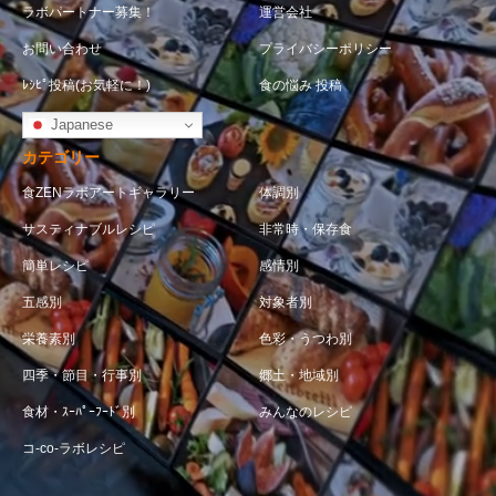
ラボパートナー募集！
運営会社
お問い合わせ
プライバシーポリシー
ﾚｼﾋﾟ投稿(お気軽に！)
食の悩み 投稿
Japanese
カテゴリー
食ZENラボアートギャラリー
体調別
サスティナブルレシピ
非常時・保存食
簡単レシピ
感情別
五感別
対象者別
栄養素別
色彩・うつわ別
四季・節目・行事別
郷土・地域別
食材・ｽｰﾊﾟｰﾌｰﾄﾞ別
みんなのレシピ
コ-co-ラボレシピ