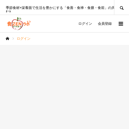
SEARCH
季節食材×栄養面で生活を豊かにする「食善・食禅・食膳・食前」の共創ﾌﾟﾗｯﾄﾌ
ｫｰﾑ
ログイン
会員登録
ログイン
ホーム