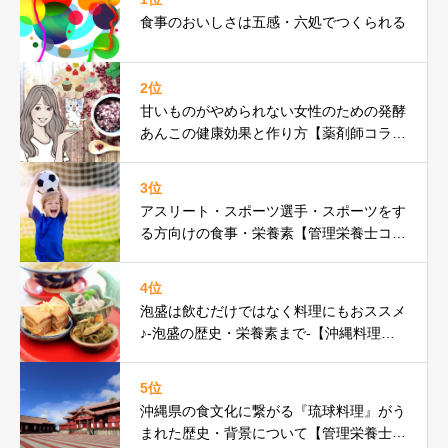
食事のおいしさは五感・六処でつくられる
2位
甘いものがやめられない女性のための発酵
あんこの健康効果と作り方【薬剤師コラ
ム】
3位
アスリート・スポーツ選手・スポーツをす
る方向けの食事・栄養素【管理栄養士コラ
ム】
4位
泡盛は飲むだけではなく料理にもおススメ
♪-泡盛の歴史・栄養素まで-【沖縄料理研
究家コラム】
5位
沖縄県の食文化に繋がる『琉球料理』がう
まれた歴史・背景について【管理栄養士コ