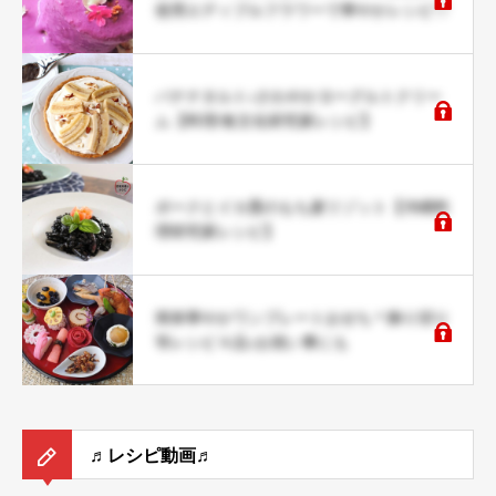
使用エディブルフラワーで華やかレシピ♡
バナナタルト♪さわやかヨーグルトクリー
ム【料理/食文化研究家レシピ】
ポークとイカ墨のもち麦リゾット【沖縄料
理研究家レシピ】
簡単華やかワンプレートおせち＊飾り切り
等レシピ４品♪お祝い事にも
♬レシピ動画♬